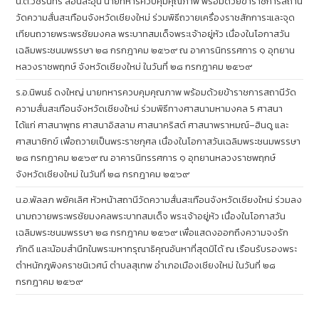
น.ต.วัชรินทร์ สอนละอุ่น นายทหารควบคุมคุณภาพ พร้อมด้วยข้าราชการสถานี
วัดความสั่นสะเทือนจังหวัดเชียงใหม่ ร่วมพิธีถวายเครื่องราชสักการะและจุด
เทียนถวายพระพรชัยมงคล พระบาทสมเด็จพระเจ้าอยู่หัว เนื่องในโอกาสวัน
เฉลิมพระชนมพรรษา ๒๘ กรกฎาคม ๒๕๖๙ ณ อาคารนิทรรศการ ๑ อุทยาน
หลวงราชพฤกษ์ จังหวัดเชียงใหม่ ในวันที่ ๒๘ กรกฎาคม ๒๕๖๙
ร.อ.นิพนธ์ ดงใหญ่ นายทหารควบคุมคุณภาพ พร้อมด้วยข้าราชการสถานีวัด
ความสั่นสะเทือนจังหวัดเชียงใหม่ ร่วมพิธีทางศาสนามหามงคล 5 ศาสนา
ได้แก่ ศาสนาพุทธ ศาสนาอิสลาม ศาสนาคริสต์ ศาสนาพราหมณ์–ฮินดู และ
ศาสนาซิกข์ เพื่อถวายเป็นพระราชกุศล เนื่องในโอกาสวันเฉลิมพระชนมพรรษา
๒๘ กรกฎาคม ๒๕๖๙ ณ อาคารนิทรรศการ ๑ อุทยานหลวงราชพฤกษ์
จังหวัดเชียงใหม่ ในวันที่ ๒๘ กรกฎาคม ๒๕๖๙
น.อ.พัลลภ พยัคเลิศ หัวหน้าสถานีวัดความสั่นสะเทือนจังหวัดเชียงใหม่ ร่วมลง
นามถวายพระพรชัยมงคลพระบาทสมเด็จ พระเจ้าอยู่หัว เนื่องในโอกาสวัน
เฉลิมพระชนมพรรษา ๒๘ กรกฎาคม ๒๕๖๙ เพื่อแสดงออกถึงความจงรัก
ภักดี และน้อมสำนึกในพระมหากรุณาธิคุณอันหาที่สุดมิได้ ณ เรือนรับรองพระ
ตำหนักภูพิงคราชนิเวศน์ ตำบลสุเทพ อำเภอเมืองเชียงใหม่ ในวันที่ ๒๘
กรกฎาคม ๒๕๖๙