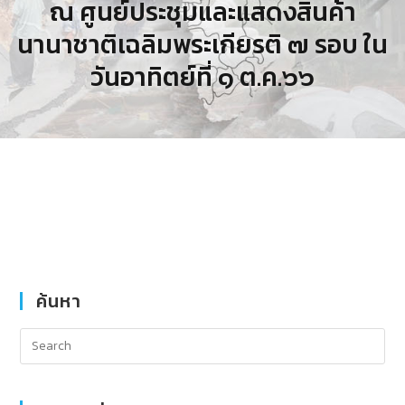
ณ ศูนย์ประชุมและแสดงสินค้า
นานาชาติเฉลิมพระเกียรติ ๗ รอบ ใน
วันอาทิตย์ที่ ๑ ต.ค.๖๖
ค้นหา