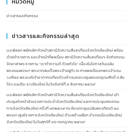
หมวดหมู่
ข่าวสารและกิจกรรม
ข่าวสารและกิจกรรมล่าสุด
น.อ.พัลลภ พยัคเลิศ หัวหน้าสถานีวัดความสั่นสะเทือนจังหวัดเชียงใหม่ พร้อม
ด้วยข้าราชการ และเจ้าหน้าที่พลเรือน สถานีวัดความสั่นสะเทือนฯ จัดกิจกรรม
จิตอาสาพระราชทาน “เราทำความดี ด้วยหัวใจ” เนื่องในโอกาสวันเฉลิม
พระชนมพรรษา พระบาทสมเด็จพระเจ้าอยู่หัว ณ ศาลพลเรือเอกพระเจ้าบรม
วงศ์เธอ พระองค์เจ้าอาภากรเกียรติวงศ์ กรมหลวงชุมพรเขตอุดมศักดิ์ ต.สัน
โป่ง อ.แม่ริม จว.เชียงใหม่ ในวันจันทร์ที่ ๓ สิงหาคม ๒๕๖๙
น.อ.พัลลภ พยัคเลิศ หัวหน้าสถานีวัดความสั่นสะเทือนจังหวัดเชียงใหม่ เข้า
ประชุมหัวหน้าส่วนราชการประจำจังหวัดเชียงใหม่ และการประชุมคณะกรม
การจังหวัดเชียงใหม่ ครั้งที่ ๗/๒๕๖๙ ณ ห้องประชุมเฉลิมพระเกียรติ ๘๐
พรรษา ศูนย์ราชการจังหวัดเชียงใหม่ ตำบลช้างเผือก อำเภอเมืองเชียงใหม่
จังหวัดเชียงใหม่ ในวันศุกร์ที่ ๓๑ กรกฎาคม ๒๕๖๙