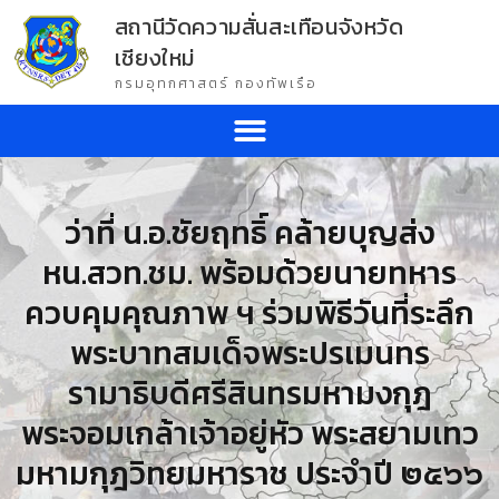
สถานีวัดความสั่นสะเทือนจังหวัด
เชียงใหม่
กรมอุทกศาสตร์ กองทัพเรือ
ว่าที่ น.อ.ชัยฤทธิ์ คล้ายบุญส่ง
หน.สวท.ชม. พร้อมด้วยนายทหาร
ควบคุมคุณภาพ ฯ ร่วมพิธีวันที่ระลึก
พระบาทสมเด็จพระปรเมนทร
รามาธิบดีศรีสินทรมหามงกุฎ
พระจอมเกล้าเจ้าอยู่หัว พระสยามเทว
มหามกุฎวิทยมหาราช ประจำปี ๒๕๖๖