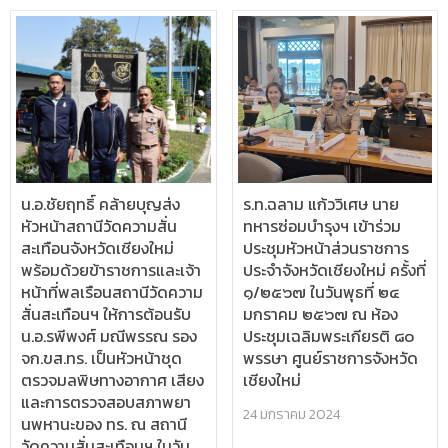
น.อ.ชัยฤทธิ์ คล้ายบุญส่ง
ร.ท.ฉลาม แก้ววิเศษ นาย
หัวหน้าสถานีวัดความสั่น
ทหารซ่อมบำรุงฯ เข้าร่วม
สะเทือนจังหวัดเชียงใหม่
ประชุมหัวหน้าส่วนราชการ
พร้อมด้วยข้าราชการและเจ้า
ประจำจังหวัดเชียงใหม่ ครั้งที่
หน้าที่พลเรือนสถานีวัดความ
๑/๒๕๖๗ ในวันพุธที่ ๒๔
สั่นสะเทือนฯ ให้การต้อนรับ
มกราคม ๒๕๖๗ ณ ห้อง
น.อ.รพีพงศ์ มณีพรรณ รอง
ประชุมเฉลิมพระเกียรติ ๘๐
จก.ขส.ทร. เป็นหัวหน้าชุด
พรรษา ศูนย์ราชการจังหวัด
ตรวจมลพิษทางอากาศ เสียง
เชียงใหม่
และการตรวจสอบสภาพยา
24 มกราคม 2024
นพหานะของ ทร. ณ สถานี
วัดความสั่นสะเทือนฯ ในวัน