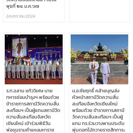
พุธที่ ๒๔ ม.ค.๖๗
24 มกราคม 2024
ร.ท.ฉลาม แก้ววิเศษ นาย
น.อ.ชัยฤทธิ์ คล้ายบุญส่ง
ทหารซ่อมบำรุงฯ พร้อมด้วย
หัวหน้าสถานีวัดความสั่น
ข้าราชการสถานีวัดความสั่น
สะเทือนจังหวัดเชียงใหม่
สะเทือนฯ เป็นผู้แทนสถานีวัด
พร้อมด้วย ข้าราชการสถานี
ความสั่นสะเทือนจังหวัด
วัดความสั่นสะเทือนฯ เป็นผู้
เชียงใหม่ เข้าร่วมพิธีวัน
แทน ทร.ร่วมวางพานประดับ
พ่อขุนรามคำแหงมหาราช
พุ่มดอกไม้ถวายราชสักการะ