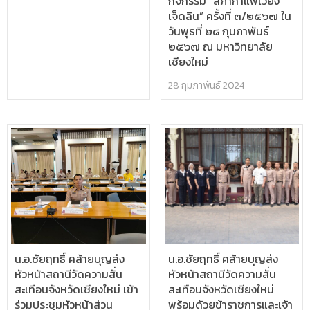
กิจกรรม “สภากาแฟเวียง
เจ็ดลิน” ครั้งที่ ๓/๒๕๖๗ ใน
วันพุธที่ ๒๘ กุมภาพันธ์
๒๕๖๗ ณ มหาวิทยาลัย
เชียงใหม่
28 กุมภาพันธ์ 2024
น.อ.ชัยฤทธิ์ คล้ายบุญส่ง
น.อ.ชัยฤทธิ์ คล้ายบุญส่ง
หัวหน้าสถานีวัดความสั่น
หัวหน้าสถานีวัดความสั่น
สะเทือนจังหวัดเชียงใหม่ เข้า
สะเทือนจังหวัดเชียงใหม่
ร่วมประชุมหัวหน้าส่วน
พร้อมด้วยข้าราชการและเจ้า