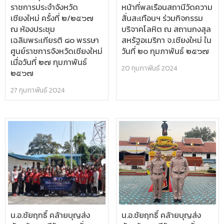
ราชการประจำจังหวัด
หน้าที่พลเรือนสถานีวัดความ
เชียงใหม่ ครั้งที่ ๒/๒๕๖๗
สั่นสะเทือนฯ ร่วมกิจกรรม
ณ ห้องประชุม
บริจาคโลหิต ณ สถานกงสุล
เฉลิมพระเกียรติ ๘๐ พรรษา
สหรัฐอเมริกา จ.เชียงใหม่ ใน
ศูนย์ราชการจังหวัดเชียงใหม่
วันที่ ๒๐ กุมภาพันธ์ ๒๕๖๗
เมื่อวันที่ ๒๗ กุมภาพันธ์
20 กุมภาพันธ์ 2024
๒๕๖๗
27 กุมภาพันธ์ 2024
น.อ.ชัยฤทธิ์ คล้ายบุญส่ง
น.อ.ชัยฤทธิ์ คล้ายบุญส่ง