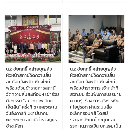
น.อ.ชัยฤทธิ์ คล้ายบุญส่ง
น.อ.ชัยฤทธิ์ คล้ายบุญส่ง
หัวหน้าสถานีวัดความสั่น
หัวหน้าสถานีวัดความสั่น
สะเทือนจังหวัดเชียงใหม่
สะเทือน จังหวัดเชียงใหม่
พร้อมด้วยข้าราชการสถานี
พร้อมข้าราชการ เจ้าหน้าที่
วัดความสั่นสะเทือนฯ เข้าร่วม
สวท.ชม ร่วมฟังการบรรยาย
กิจกรรม “สภากาแฟเวียง
ความรู้ เรื่อง การบริหารเงิน
เจ็ดลิน” ครั้งที่ ๔/๒๕๖๗ ใน
ให้อยู่รอด ผ่านระบบสื่อ
วันอังคารที่ ๑๙ มีนาคม
อิเล็กทรอนิกส์ โดยมี
๒๕๖๗ ณ สถานีตำรวจภูธร
ร.อ.เอกลักษณ์ กะมุตะเสน
ช้างเผือก
รรก.หน.การเงิน บก.อศ. เป็น