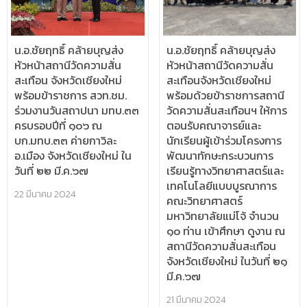
น.อ.ชัยฤทธิ์ คล้ายบุญส่ง
น.อ.ชัยฤทธิ์ คล้ายบุญส่ง
หัวหน้าสถานีวัดความสั่น
หัวหน้าสถานีวัดความสั่น
สะเทือน จังหวัดเชียงใหม่
สะเทือนจังหวัดเชียงใหม่
พร้อมข้าราชการ สวท.ชม.
พร้อมด้วยข้าราชการสถานี
ร่วมงานวันสถาปนา มทบ.๓๓
วัดความสั่นสะเทือนฯ ให้การ
ครบรอบปีที่ ๑๐๖ ณ
ตอนรับคณาจารย์และ
บก.มทบ.๓๓ ค่ายกาวิละ
นักเรียนผู้เข้าร่วมโครงการ
อ.เมือง จังหวัดเชียงใหม่ ใน
พัฒนาทักษะกระบวนการ
วันที่ ๒๒ มี.ค.๖๗
เรียนรู้ทางวิทยาศาสตร์และ
เทคโนโลยีแบบบูรณาการ
22 มีนาคม 2024
คณะวิทยาศาสตร์
มหาวิทยาลัยแม่โจ้ จำนวน
๑๐ ท่าน เข้าศึกษา ดูงาน ณ
สถานีวัดความสั่นสะเทือน
จังหวัดเชียงใหม่ ในวันที่ ๒๑
มี.ค.๖๗
21 มีนาคม 2024