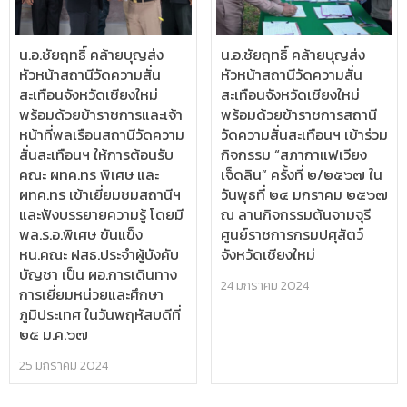
น.อ.ชัยฤทธิ์ คล้ายบุญส่ง
น.อ.ชัยฤทธิ์ คล้ายบุญส่ง
หัวหน้าสถานีวัดความสั่น
หัวหน้าสถานีวัดความสั่น
สะเทือนจังหวัดเชียงใหม่
สะเทือนจังหวัดเชียงใหม่
พร้อมด้วยข้าราชการและเจ้า
พร้อมด้วยข้าราชการสถานี
หน้าที่พลเรือนสถานีวัดความ
วัดความสั่นสะเทือนฯ เข้าร่วม
สั่นสะเทือนฯ ให้การต้อนรับ
กิจกรรม “สภากาแฟเวียง
คณะ ผทค.ทร พิเศษ และ
เจ็ดลิน” ครั้งที่ ๒/๒๕๖๗ ใน
ผทค.ทร เข้าเยี่ยมชมสถานีฯ
วันพุธที่ ๒๔ มกราคม ๒๕๖๗
และฟังบรรยายความรู้ โดยมี
ณ ลานกิจกรรมต้นจามจุรี
พล.ร.อ.พิเศษ ขันแข็ง
ศูนย์ราชการกรมปศุสัตว์
หน.คณะ ฝสธ.ประจำผู้บังคับ
จังหวัดเชียงใหม่
บัญชา เป็น ผอ.การเดินทาง
24 มกราคม 2024
การเยี่ยมหน่วยและศึกษา
ภูมิประเทศ ในวันพฤหัสบดีที่
๒๕ ม.ค.๖๗
25 มกราคม 2024