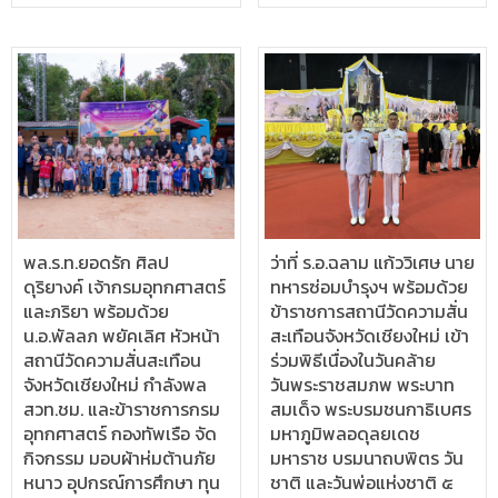
พล.ร.ท.ยอดรัก ศิลป
ว่าที่ ร.อ.ฉลาม แก้ววิเศษ นาย
ดุริยางค์ เจ้ากรมอุทกศาสตร์
ทหารซ่อมบำรุงฯ พร้อมด้วย
และภริยา พร้อมด้วย
ข้าราชการสถานีวัดความสั่น
น.อ.พัลลภ พยัคเลิศ หัวหน้า
สะเทือนจังหวัดเชียงใหม่ เข้า
สถานีวัดความสั่นสะเทือน
ร่วมพิธีเนื่องในวันคล้าย
จังหวัดเชียงใหม่ กำลังพล
วันพระราชสมภพ พระบาท
สวท.ชม. และข้าราชการกรม
สมเด็จ พระบรมชนกาธิเบศร
อุทกศาสตร์ กองทัพเรือ จัด
มหาภูมิพลอดุลยเดช
กิจกรรม มอบผ้าห่มต้านภัย
มหาราช บรมนาถบพิตร วัน
หนาว อุปกรณ์การศึกษา ทุน
ชาติ และวันพ่อแห่งชาติ ๕