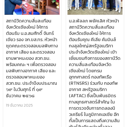
สถานีวัดความสั่นสะเทือน
น.อ.พัลลภ พยัคเลิศ หัวหน้า
จังหวัดเชียงใหม่ ให้การ
สถานีวัดความสั่นสะเทือน
ต้อนรับ น.อ.สมศักดิ์ จันทร์
จังหวัดเชียงใหม่ ให้การ
เขียว รอง จก.ขส.ทร. หัวหน้า
ต้อนรับคุณ คีเลีย คัมมินส์
ชุดคณะตรวจสอบมลพิษทาง
กงสุลใหญ่สหรัฐอเมริกา
อากาศ เสียง และตรวจสอบ
ประจำจังหวัดเชียงใหม่ เข้า
ยานพาหนะของ สวท.ชม.
เยี่ยมชมกิจการของสถานีวัด
พร้อมคณะ ฯ เพื่อตรวจสอบ
ความสั่นสะเทือนจังหวัด
มลพิษทางอากาศ เสียง และ
เชียงใหม่ โดยกรม
ตรวจสอบพาหนะของ
อุทกศาสตร์ กองทัพเรือ
สวท.ชม. ประจำปีงบประมาณ
(RTNSRS) ร่วมกับ กองทัพ
๖๙ ในวันศุกร์ ที่ ๑๙
อากาศ สหรัฐอเมริกา
ธันวาคม ๒๕๖๘
(AFTAC) ซึ่งเป็นพันธมิตร
ทางยุทธศาสตร์สำคัญ ใน
19 ธันวาคม 2025
การตรวจจับการทดลองนิ
วเครียร์ ในภูมิภาคเอเชีย อีก
ทั้งเป็นการแสดงถึงความสัน
พันธ์อันดีระหว่างทั้งสอง