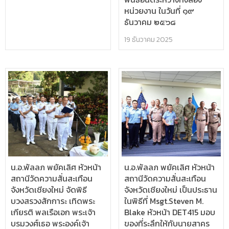
หน่วยงาน ในวันที่ ๑๙
ธันวาคม ๒๕๖๘
19 ธันวาคม 2025
น.อ.พัลลภ พยัคเลิศ หัวหน้า
น.อ.พัลลภ พยัคเลิศ หัวหน้า
สถานีวัดความสั่นสะเทือน
สถานีวัดความสั่นสะเทือน
จังหวัดเชียงใหม่ จัดพิธี
จังหวัดเชียงใหม่ เป็นประธาน
บวงสรวงสักการะ เทิดพระ
ในพิธีที่ Msgt.Steven M.
เกียรติ พลเรือเอก พระเจ้า
Blake หัวหน้า DET415 มอบ
บรมวงศ์เธอ พระองค์เจ้า
ของที่ระลึกให้กับนายสาคร