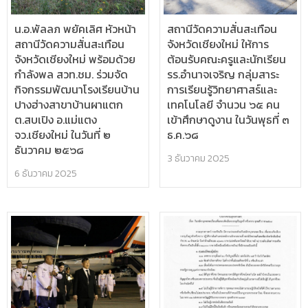
น.อ.พัลลภ พยัคเลิศ หัวหน้า
สถานีวัดความสั่นสะเทือน
สถานีวัดความสั่นสะเทือน
จังหวัดเชียงใหม่ ให้การ
จังหวัดเชียงใหม่ พร้อมด้วย
ต้อนรับคณะครูและนักเรียน
กำลังพล สวท.ชม. ร่วมจัด
รร.อำนาจเจริญ กลุ่มสาระ
กิจกรรมพัฒนาโรงเรียนบ้าน
การเรียนรู้วิทยาศาสร์และ
ปางฮ่างสาขาบ้านผาแตก
เทคโนโลยี จำนวน ๖๕ คน
ต.สบเปิง อ.แม่แตง
เข้าศึกษาดูงาน ในวันพุธที่ ๓
จว.เชียงใหม่ ในวันที่ ๒
ธ.ค.๖๘
ธันวาคม ๒๕๖๘
3 ธันวาคม 2025
6 ธันวาคม 2025