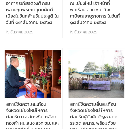
อาภากรเกียรติวงศ์​ กรม
ณ เชียงใหม่ เจ้าหน้าที่
หลวงชุมพรเขตอุดมศักดิ์
พลเรือน สวท.ชม. ที่จะ
เนื่องในวันคล้ายวันประสูติ ใน
เกษียณอายุราชการ ในวันที่
วันที่ ๑๙ ธันวาคม ๒๕๖๘
๑๘ ธันวาคม ๒๕๖๘
19 ธันวาคม 2025
19 ธันวาคม 2025
สถานีวัดความสะเทือน
สถานีวัดความสั่นสะเทือน
จังหวัดเชียงใหม่ให้การ
จังหวัดเชียงใหม่ ให้การ
ต้อนรับ น.อ.ฉัตรชัย เหลือง
ต้อนรับผู้บังคับบัญชาจาก
ทองคำ หน.สนง.สวท.ชม. และ
รร.ชต.ยศ.ทร. พร้อมด้วย