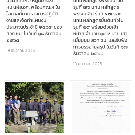
น.อ.เลิศศักดิ์ หนูนิ่ม รอง
นทน.หลักสูตรพรรคนาวิน
หน.นฝอ.อศ. พร้อมคณะฯ ใน
รุ่นที่ ๗๖ นทน.หลักสูตร
โอกาสที่มาตรวจการปฏิบัติ
พรรคกลิน รุ่นที่ ๔๗ และ
งานและจัดทำแผนงบ
นทน.หลักสูตรชั้นต้นทั่วไป
ประมาณประจำปี ๒๕๖๙ ของ
รุ่นที่ ๔๙ พร้อมด้วยเจ้า
สวท.ชม. ในวันที่ ๑๘ ธันวาคม
หน้าที่ จำนวน ๑๔๙ นาย เข้า
๒๕๖๘
เยี่ยมชม สวท.ชม. และรับฟัง
การบรรยายสรุป ในวันที่ ๑๗
19 ธันวาคม 2025
ธันวาคม ๒๕๖๘
18 ธันวาคม 2025