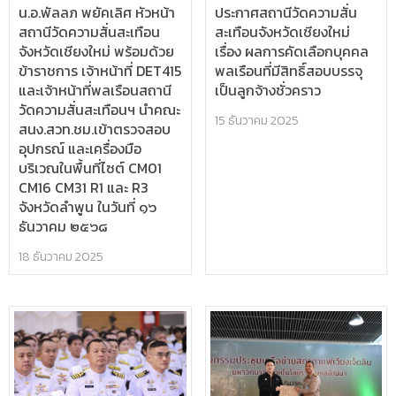
น.อ.พัลลภ พยัคเลิศ หัวหน้า
ประกาศสถานีวัดความสั่น
สถานีวัดความสั่นสะเทือน
สะเทือนจังหวัดเชียงใหม่
จังหวัดเชียงใหม่ พร้อมด้วย
เรื่อง ผลการคัดเลือกบุคคล
ข้าราชการ เจ้าหน้าที่ DET415
พลเรือนที่มีสิทธิ์สอบบรรจุ
และเจ้าหน้าที่พลเรือนสถานี
เป็นลูกจ้างชั่วคราว
วัดความสั่นสะเทือนฯ นำคณะ
15 ธันวาคม 2025
สนง.สวท.ชม.เข้าตรวจสอบ
อุปกรณ์ และเครื่องมือ
บริเวณในพื้นที่ไซต์ CM01
CM16 CM31 R1 และ R3
จังหวัดลำพูน ในวันที่ ๑๖
ธันวาคม ๒๕๖๘
18 ธันวาคม 2025