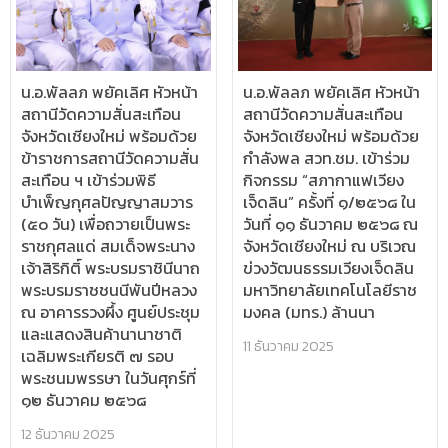
น.อ.พัลลภ พยัคเลิศ หัวหน้า
น.อ.พัลลภ พยัคเลิศ หัวหน้า
สถานีวัดความสั่นสะเทือน
สถานีวัดความสั่นสะเทือน
จังหวัดเชียงใหม่ พร้อมด้วย
จังหวัดเชียงใหม่ พร้อมด้วย
ข้าราชการสถานีวัดความสั่น
กำลังพล สวท.ชม. เข้าร่วม
สะเทือน ฯ เข้าร่วมพิธี
กิจกรรม “สภากาแฟเวียง
บำเพ็ญกุศลปัญญาสมวาร
เจ็ดลิน” ครั้งที่ ๑/๒๕๖๘ ใน
(๕๐ วัน) เพื่อถวายเป็นพระ
วันที่ ๑๑ ธันวาคม ๒๕๖๘ ณ
ราชกุศลแด่ สมเด็จพระนาง
จังหวัดเชียงใหม่ ณ บริเวณ
เจ้าสิริกิติ์ พระบรมราชินีนาถ
ข่วงวัฒนธรรมเวียงเจ็ดลิน
พระบรมราชชนนีพันปีหลวง
มหาวิทยาลัยเทคโนโลยีราช
ณ อาคารรวงผึ้ง ศูนย์ประชุม
มงคล (มทร.) ล้านนา
และแสดงสินค้านานาชาติ
11 ธันวาคม 2025
เฉลิมพระเกียรติ ๗ รอบ
พระชนมพรรษา ในวันศุกร์ที่
๑๒ ธันวาคม ๒๕๖๘
12 ธันวาคม 2025