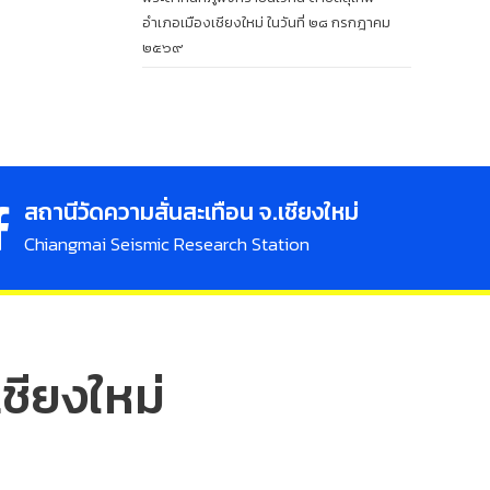
อำเภอเมืองเชียงใหม่ ในวันที่ ๒๘ กรกฎาคม
๒๕๖๙
สถานีวัดความสั่นสะเทือน จ.เชียงใหม่
Chiangmai Seismic Research Station
ชียงใหม่