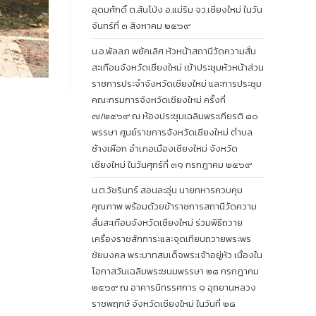
อุดมศักดิ์ ต.สันโป่ง อ.แม่ริม จว.เชียงใหม่ ในวัน
จันทร์ที่ ๓ สิงหาคม ๒๕๖๙
น.อ.พัลลภ พยัคเลิศ หัวหน้าสถานีวัดความสั่น
สะเทือนจังหวัดเชียงใหม่ เข้าประชุมหัวหน้าส่วน
ราชการประจำจังหวัดเชียงใหม่ และการประชุม
คณะกรมการจังหวัดเชียงใหม่ ครั้งที่
๗/๒๕๖๙ ณ ห้องประชุมเฉลิมพระเกียรติ ๘๐
พรรษา ศูนย์ราชการจังหวัดเชียงใหม่ ตำบล
ช้างเผือก อำเภอเมืองเชียงใหม่ จังหวัด
เชียงใหม่ ในวันศุกร์ที่ ๓๑ กรกฎาคม ๒๕๖๙
น.ต.วัชรินทร์ สอนละอุ่น นายทหารควบคุม
คุณภาพ พร้อมด้วยข้าราชการสถานีวัดความ
สั่นสะเทือนจังหวัดเชียงใหม่ ร่วมพิธีถวาย
เครื่องราชสักการะและจุดเทียนถวายพระพร
ชัยมงคล พระบาทสมเด็จพระเจ้าอยู่หัว เนื่องใน
โอกาสวันเฉลิมพระชนมพรรษา ๒๘ กรกฎาคม
๒๕๖๙ ณ อาคารนิทรรศการ ๑ อุทยานหลวง
ราชพฤกษ์ จังหวัดเชียงใหม่ ในวันที่ ๒๘