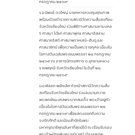
กรกฎาคม ๒๕๖๙
ร.อ.นิพนธ์ ดงใหญ่ นายทหารควบคุมคุณภาพ
พร้อมด้วยข้าราชการสถานีวัดความสั่นสะเทือน
จังหวัดเชียงใหม่ ร่วมพิธีทางศาสนามหามงคล
5 ศาสนา ได้แก่ ศาสนาพุทธ ศาสนาอิสลาม
ศาสนาคริสต์ ศาสนาพราหมณ์–ฮินดู และ
ศาสนาซิกข์ เพื่อถวายเป็นพระราชกุศล เนื่องใน
โอกาสวันเฉลิมพระชนมพรรษา ๒๘ กรกฎาคม
๒๕๖๙ ณ อาคารนิทรรศการ ๑ อุทยานหลวง
ราชพฤกษ์ จังหวัดเชียงใหม่ ในวันที่ ๒๘
กรกฎาคม ๒๕๖๙
น.อ.พัลลภ พยัคเลิศ หัวหน้าสถานีวัดความสั่น
สะเทือนจังหวัดเชียงใหม่ ร่วมลงนามถวาย
พระพรชัยมงคลพระบาทสมเด็จ พระเจ้าอยู่หัว
เนื่องในโอกาสวันเฉลิมพระชนมพรรษา ๒๘
กรกฎาคม ๒๕๖๙ เพื่อแสดงออกถึงความ
จงรักภักดี และน้อมสำนึกในพระ
มหากรุณาธิคุณอันหาที่สุดมิได้ ณ เรือนรับรอง
พระตำหนักภูพิงคราชนิเวศน์ ตำบลสุเทพ