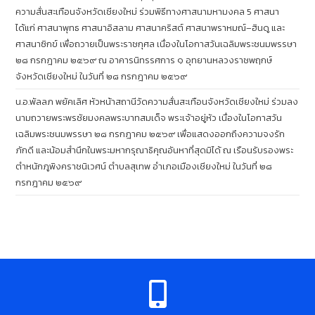
ความสั่นสะเทือนจังหวัดเชียงใหม่ ร่วมพิธีทางศาสนามหามงคล 5 ศาสนา
ได้แก่ ศาสนาพุทธ ศาสนาอิสลาม ศาสนาคริสต์ ศาสนาพราหมณ์–ฮินดู และ
ศาสนาซิกข์ เพื่อถวายเป็นพระราชกุศล เนื่องในโอกาสวันเฉลิมพระชนมพรรษา
๒๘ กรกฎาคม ๒๕๖๙ ณ อาคารนิทรรศการ ๑ อุทยานหลวงราชพฤกษ์
จังหวัดเชียงใหม่ ในวันที่ ๒๘ กรกฎาคม ๒๕๖๙
น.อ.พัลลภ พยัคเลิศ หัวหน้าสถานีวัดความสั่นสะเทือนจังหวัดเชียงใหม่ ร่วมลง
นามถวายพระพรชัยมงคลพระบาทสมเด็จ พระเจ้าอยู่หัว เนื่องในโอกาสวัน
เฉลิมพระชนมพรรษา ๒๘ กรกฎาคม ๒๕๖๙ เพื่อแสดงออกถึงความจงรัก
ภักดี และน้อมสำนึกในพระมหากรุณาธิคุณอันหาที่สุดมิได้ ณ เรือนรับรองพระ
ตำหนักภูพิงคราชนิเวศน์ ตำบลสุเทพ อำเภอเมืองเชียงใหม่ ในวันที่ ๒๘
กรกฎาคม ๒๕๖๙