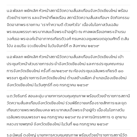
น.อ.พัลลภ พยัคเลิศ หัวหน้าสถานีวัดความสั่นสะเทือนจังหวัดเชียงใหม่ พร้อม
ด้วยข้าราชการ และเจ้าหน้าที่พลเรือน สถานีวัดความสั่นสะเทือนฯ จัดกิจกรรม
จิตอาสาพระราชทาน “เราทำความดี ด้วยหัวใจ” เนื่องในโอกาสวันเฉลิม
พระชนมพรรษา พระบาทสมเด็จพระเจ้าอยู่หัว ณ ศาลพลเรือเอกพระเจ้าบรม
วงศ์เธอ พระองค์เจ้าอาภากรเกียรติวงศ์ กรมหลวงชุมพรเขตอุดมศักดิ์ ต.สัน
โป่ง อ.แม่ริม จว.เชียงใหม่ ในวันจันทร์ที่ ๓ สิงหาคม ๒๕๖๙
น.อ.พัลลภ พยัคเลิศ หัวหน้าสถานีวัดความสั่นสะเทือนจังหวัดเชียงใหม่ เข้า
ประชุมหัวหน้าส่วนราชการประจำจังหวัดเชียงใหม่ และการประชุมคณะกรม
การจังหวัดเชียงใหม่ ครั้งที่ ๗/๒๕๖๙ ณ ห้องประชุมเฉลิมพระเกียรติ ๘๐
พรรษา ศูนย์ราชการจังหวัดเชียงใหม่ ตำบลช้างเผือก อำเภอเมืองเชียงใหม่
จังหวัดเชียงใหม่ ในวันศุกร์ที่ ๓๑ กรกฎาคม ๒๕๖๙
น.ต.วัชรินทร์ สอนละอุ่น นายทหารควบคุมคุณภาพ พร้อมด้วยข้าราชการสถานี
วัดความสั่นสะเทือนจังหวัดเชียงใหม่ ร่วมพิธีถวายเครื่องราชสักการะและจุด
เทียนถวายพระพรชัยมงคล พระบาทสมเด็จพระเจ้าอยู่หัว เนื่องในโอกาสวัน
เฉลิมพระชนมพรรษา ๒๘ กรกฎาคม ๒๕๖๙ ณ อาคารนิทรรศการ ๑ อุทยาน
หลวงราชพฤกษ์ จังหวัดเชียงใหม่ ในวันที่ ๒๘ กรกฎาคม ๒๕๖๙
ร.อ.นิพนธ์ ดงใหญ่ นายทหารควบคุมคุณภาพ พร้อมด้วยข้าราชการสถานีวัด