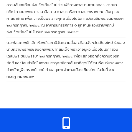
ความสั่นสะเทือนจังหวัดเชียงใหม่ ร่วมพิธีทางศาสนามหามงคล 5 ศาสนา
ได้แก่ ศาสนาพุทธ ศาสนาอิสลาม ศาสนาคริสต์ ศาสนาพราหมณ์–ฮินดู และ
ศาสนาซิกข์ เพื่อถวายเป็นพระราชกุศล เนื่องในโอกาสวันเฉลิมพระชนมพรรษา
๒๘ กรกฎาคม ๒๕๖๙ ณ อาคารนิทรรศการ ๑ อุทยานหลวงราชพฤกษ์
จังหวัดเชียงใหม่ ในวันที่ ๒๘ กรกฎาคม ๒๕๖๙
น.อ.พัลลภ พยัคเลิศ หัวหน้าสถานีวัดความสั่นสะเทือนจังหวัดเชียงใหม่ ร่วมลง
นามถวายพระพรชัยมงคลพระบาทสมเด็จ พระเจ้าอยู่หัว เนื่องในโอกาสวัน
เฉลิมพระชนมพรรษา ๒๘ กรกฎาคม ๒๕๖๙ เพื่อแสดงออกถึงความจงรัก
ภักดี และน้อมสำนึกในพระมหากรุณาธิคุณอันหาที่สุดมิได้ ณ เรือนรับรองพระ
ตำหนักภูพิงคราชนิเวศน์ ตำบลสุเทพ อำเภอเมืองเชียงใหม่ ในวันที่ ๒๘
กรกฎาคม ๒๕๖๙