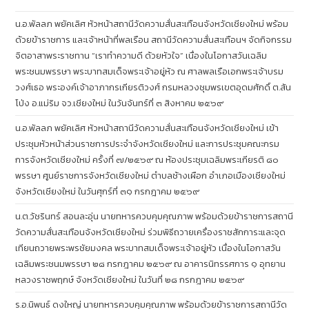
น.อ.พัลลภ พยัคเลิศ หัวหน้าสถานีวัดความสั่นสะเทือนจังหวัดเชียงใหม่ พร้อม
ด้วยข้าราชการ และเจ้าหน้าที่พลเรือน สถานีวัดความสั่นสะเทือนฯ จัดกิจกรรม
จิตอาสาพระราชทาน “เราทำความดี ด้วยหัวใจ” เนื่องในโอกาสวันเฉลิม
พระชนมพรรษา พระบาทสมเด็จพระเจ้าอยู่หัว ณ ศาลพลเรือเอกพระเจ้าบรม
วงศ์เธอ พระองค์เจ้าอาภากรเกียรติวงศ์ กรมหลวงชุมพรเขตอุดมศักดิ์ ต.สัน
โป่ง อ.แม่ริม จว.เชียงใหม่ ในวันจันทร์ที่ ๓ สิงหาคม ๒๕๖๙
น.อ.พัลลภ พยัคเลิศ หัวหน้าสถานีวัดความสั่นสะเทือนจังหวัดเชียงใหม่ เข้า
ประชุมหัวหน้าส่วนราชการประจำจังหวัดเชียงใหม่ และการประชุมคณะกรม
การจังหวัดเชียงใหม่ ครั้งที่ ๗/๒๕๖๙ ณ ห้องประชุมเฉลิมพระเกียรติ ๘๐
พรรษา ศูนย์ราชการจังหวัดเชียงใหม่ ตำบลช้างเผือก อำเภอเมืองเชียงใหม่
จังหวัดเชียงใหม่ ในวันศุกร์ที่ ๓๑ กรกฎาคม ๒๕๖๙
น.ต.วัชรินทร์ สอนละอุ่น นายทหารควบคุมคุณภาพ พร้อมด้วยข้าราชการสถานี
วัดความสั่นสะเทือนจังหวัดเชียงใหม่ ร่วมพิธีถวายเครื่องราชสักการะและจุด
เทียนถวายพระพรชัยมงคล พระบาทสมเด็จพระเจ้าอยู่หัว เนื่องในโอกาสวัน
เฉลิมพระชนมพรรษา ๒๘ กรกฎาคม ๒๕๖๙ ณ อาคารนิทรรศการ ๑ อุทยาน
หลวงราชพฤกษ์ จังหวัดเชียงใหม่ ในวันที่ ๒๘ กรกฎาคม ๒๕๖๙
ร.อ.นิพนธ์ ดงใหญ่ นายทหารควบคุมคุณภาพ พร้อมด้วยข้าราชการสถานีวัด