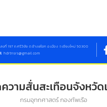
เลขที่ 197 ถ.ศรีวิชัย ต.ช้างเผือก อ.เมือง จ.เชียงใหม่ 50300
il
hdrtnsrs@gmail.com
ดความสั่นสะเทือนจังหวัดเ
กรมอุทกศาสตร์ กองทัพเรือ