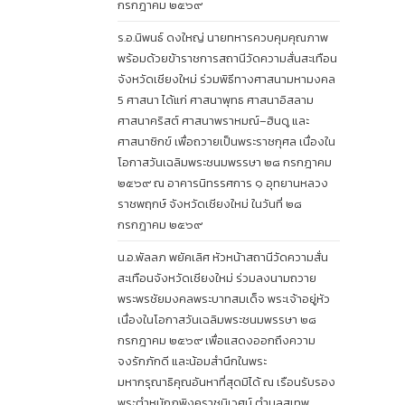
กรกฎาคม ๒๕๖๙
ร.อ.นิพนธ์ ดงใหญ่ นายทหารควบคุมคุณภาพ
พร้อมด้วยข้าราชการสถานีวัดความสั่นสะเทือน
จังหวัดเชียงใหม่ ร่วมพิธีทางศาสนามหามงคล
5 ศาสนา ได้แก่ ศาสนาพุทธ ศาสนาอิสลาม
ศาสนาคริสต์ ศาสนาพราหมณ์–ฮินดู และ
ศาสนาซิกข์ เพื่อถวายเป็นพระราชกุศล เนื่องใน
โอกาสวันเฉลิมพระชนมพรรษา ๒๘ กรกฎาคม
๒๕๖๙ ณ อาคารนิทรรศการ ๑ อุทยานหลวง
ราชพฤกษ์ จังหวัดเชียงใหม่ ในวันที่ ๒๘
กรกฎาคม ๒๕๖๙
น.อ.พัลลภ พยัคเลิศ หัวหน้าสถานีวัดความสั่น
สะเทือนจังหวัดเชียงใหม่ ร่วมลงนามถวาย
พระพรชัยมงคลพระบาทสมเด็จ พระเจ้าอยู่หัว
เนื่องในโอกาสวันเฉลิมพระชนมพรรษา ๒๘
กรกฎาคม ๒๕๖๙ เพื่อแสดงออกถึงความ
จงรักภักดี และน้อมสำนึกในพระ
มหากรุณาธิคุณอันหาที่สุดมิได้ ณ เรือนรับรอง
พระตำหนักภูพิงคราชนิเวศน์ ตำบลสุเทพ