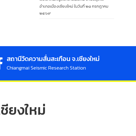
อำเภอเมืองเชียงใหม่ ในวันที่ ๒๘ กรกฎาคม
๒๕๖๙
สถานีวัดความสั่นสะเทือน จ.เชียงใหม่
Chiangmai Seismic Research Station
ชียงใหม่