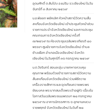
อุดมศักดิ์ ต.สันโป่ง อ.แม่ริม จว.เชียงใหม่ ในวัน
จันทร์ที่ ๓ สิงหาคม ๒๕๖๙
น.อ.พัลลภ พยัคเลิศ หัวหน้าสถานีวัดความสั่น
สะเทือนจังหวัดเชียงใหม่ เข้าประชุมหัวหน้าส่วน
ราชการประจำจังหวัดเชียงใหม่ และการประชุม
คณะกรมการจังหวัดเชียงใหม่ ครั้งที่
๗/๒๕๖๙ ณ ห้องประชุมเฉลิมพระเกียรติ ๘๐
พรรษา ศูนย์ราชการจังหวัดเชียงใหม่ ตำบล
ช้างเผือก อำเภอเมืองเชียงใหม่ จังหวัด
เชียงใหม่ ในวันศุกร์ที่ ๓๑ กรกฎาคม ๒๕๖๙
น.ต.วัชรินทร์ สอนละอุ่น นายทหารควบคุม
คุณภาพ พร้อมด้วยข้าราชการสถานีวัดความ
สั่นสะเทือนจังหวัดเชียงใหม่ ร่วมพิธีถวาย
เครื่องราชสักการะและจุดเทียนถวายพระพร
ชัยมงคล พระบาทสมเด็จพระเจ้าอยู่หัว เนื่องใน
โอกาสวันเฉลิมพระชนมพรรษา ๒๘ กรกฎาคม
๒๕๖๙ ณ อาคารนิทรรศการ ๑ อุทยานหลวง
ราชพฤกษ์ จังหวัดเชียงใหม่ ในวันที่ ๒๘