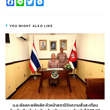
Fa
Li
T
M
c
n
wi
e
e
e
tt
ss
b
er
e
YOU MIGHT ALSO LIKE
o
n
o
g
k
er
น.อ.พัลลภ พยัคเลิศ หัวหน้าสถานีวัดความสั่นสะเทือน