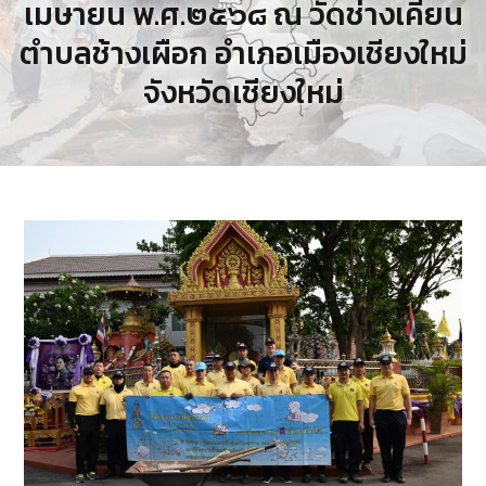
เมษายน พ.ศ.๒๕๖๘ ณ วัดช่างเคี่ยน
ตำบลช้างเผือก อำเภอเมืองเชียงใหม่
จังหวัดเชียงใหม่