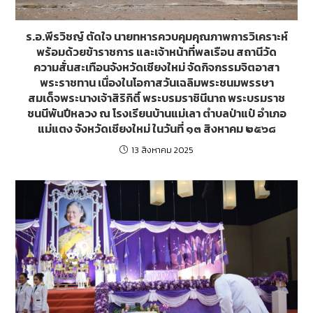
ร.อ.พีรวิชญ์ ตัดใจ นายทหารควบคุมคุณภาพการวิเคราะห์
พร้อมด้วยข้าราชการ และเจ้าหน้าที่พลเรือน สถานีวัด
ความสั่นสะเทือนจังหวัดเชียงใหม่ จัดกิจกรรมจิตอาสา
พระราชทาน เนื่องในโอกาสวันเฉลิมพระชนมพรรษา
สมเด็จพระนางเจ้าสิริกิติ์ พระบรมราชินีนาถ พระบรมราช
ชนนีพันปีหลวง ณ โรงเรียนบ้านแม่เลา ตำบลป่าแป๋ อำเภอ
แม่แตง จังหวัดเชียงใหม่ ในวันที่ ๑๓ สิงหาคม ๒๕๖๘
13 สิงหาคม 2025