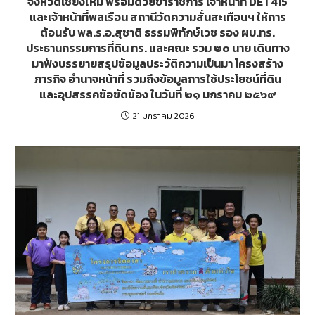
จังหวัดเชียงใหม่ พร้อมด้วยข้าราชการ เจ้าหน้าที่ DET415
และเจ้าหน้าที่พลเรือน สถานีวัดความสั่นสะเทือนฯ ให้การ
ต้อนรับ พล.ร.อ.สุชาติ ธรรมพิทักษ์เวช รอง ผบ.ทร.
ประธานกรรมการที่ดิน ทร. และคณะ รวม ๒๐ นาย เดินทาง
มาฟังบรรยายสรุปข้อมูลประวัติความเป็นมา โครงสร้าง
ภารกิจ อำนาจหน้าที่ รวมถึงข้อมูลการใช้ประโยชน์ที่ดิน
และอุปสรรคข้อขัดข้อง ในวันที่ ๒๑ มกราคม ๒๕๖๙
21 มกราคม 2026