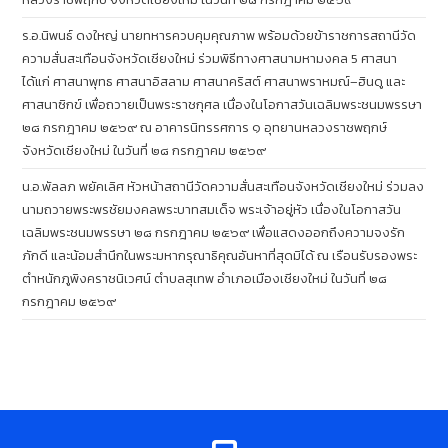
ร.อ.นิพนธ์ ดงใหญ่ นายทหารควบคุมคุณภาพ พร้อมด้วยข้าราชการสถานีวัด
ความสั่นสะเทือนจังหวัดเชียงใหม่ ร่วมพิธีทางศาสนามหามงคล 5 ศาสนา
ได้แก่ ศาสนาพุทธ ศาสนาอิสลาม ศาสนาคริสต์ ศาสนาพราหมณ์–ฮินดู และ
ศาสนาซิกข์ เพื่อถวายเป็นพระราชกุศล เนื่องในโอกาสวันเฉลิมพระชนมพรรษา
๒๘ กรกฎาคม ๒๕๖๙ ณ อาคารนิทรรศการ ๑ อุทยานหลวงราชพฤกษ์
จังหวัดเชียงใหม่ ในวันที่ ๒๘ กรกฎาคม ๒๕๖๙
น.อ.พัลลภ พยัคเลิศ หัวหน้าสถานีวัดความสั่นสะเทือนจังหวัดเชียงใหม่ ร่วมลง
นามถวายพระพรชัยมงคลพระบาทสมเด็จ พระเจ้าอยู่หัว เนื่องในโอกาสวัน
เฉลิมพระชนมพรรษา ๒๘ กรกฎาคม ๒๕๖๙ เพื่อแสดงออกถึงความจงรัก
ภักดี และน้อมสำนึกในพระมหากรุณาธิคุณอันหาที่สุดมิได้ ณ เรือนรับรองพระ
ตำหนักภูพิงคราชนิเวศน์ ตำบลสุเทพ อำเภอเมืองเชียงใหม่ ในวันที่ ๒๘
กรกฎาคม ๒๕๖๙