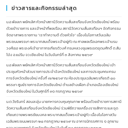
ข่าวสารและกิจกรรมล่าสุด
น.อ.พัลลภ พยัคเลิศ หัวหน้าสถานีวัดความสั่นสะเทือนจังหวัดเชียงใหม่ พร้อม
ด้วยข้าราชการ และเจ้าหน้าที่พลเรือน สถานีวัดความสั่นสะเทือนฯ จัดกิจกรรม
จิตอาสาพระราชทาน “เราทำความดี ด้วยหัวใจ” เนื่องในโอกาสวันเฉลิม
พระชนมพรรษา พระบาทสมเด็จพระเจ้าอยู่หัว ณ ศาลพลเรือเอกพระเจ้าบรม
วงศ์เธอ พระองค์เจ้าอาภากรเกียรติวงศ์ กรมหลวงชุมพรเขตอุดมศักดิ์ ต.สัน
โป่ง อ.แม่ริม จว.เชียงใหม่ ในวันจันทร์ที่ ๓ สิงหาคม ๒๕๖๙
น.อ.พัลลภ พยัคเลิศ หัวหน้าสถานีวัดความสั่นสะเทือนจังหวัดเชียงใหม่ เข้า
ประชุมหัวหน้าส่วนราชการประจำจังหวัดเชียงใหม่ และการประชุมคณะกรม
การจังหวัดเชียงใหม่ ครั้งที่ ๗/๒๕๖๙ ณ ห้องประชุมเฉลิมพระเกียรติ ๘๐
พรรษา ศูนย์ราชการจังหวัดเชียงใหม่ ตำบลช้างเผือก อำเภอเมืองเชียงใหม่
จังหวัดเชียงใหม่ ในวันศุกร์ที่ ๓๑ กรกฎาคม ๒๕๖๙
น.ต.วัชรินทร์ สอนละอุ่น นายทหารควบคุมคุณภาพ พร้อมด้วยข้าราชการสถานี
วัดความสั่นสะเทือนจังหวัดเชียงใหม่ ร่วมพิธีถวายเครื่องราชสักการะและจุด
เทียนถวายพระพรชัยมงคล พระบาทสมเด็จพระเจ้าอยู่หัว เนื่องในโอกาสวัน
เฉลิมพระชนมพรรษา ๒๘ กรกฎาคม ๒๕๖๙ ณ อาคารนิทรรศการ ๑ อุทยาน
หลวงราชพฤกษ์ จังหวัดเชียงใหม่ ในวันที่ ๒๘ กรกฎาคม ๒๕๖๙