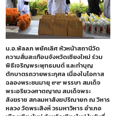
น.อ.พัลลภ พยัคเลิศ หัวหน้าสถานีวัด
ความสั่นสะเทือนจังหวัดเชียงใหม่ ร่วม
พิธีเจริญพระพุทธมนต์ และทำบุญ
ตักบาตรถวายพระกุศล เนื่องในโอกาส
ฉลองพระชนมายุ ๙๙ พรรษา สมเด็จ
พระอริยวงศาตญาณ สมเด็จพระ
สังฆราช สกลมหาสังฆปริณายก ณ วิหาร
หลวง วัดพระสิงห์ วรมหาวิหาร อำเภอ