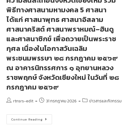
ความสั่นสะเทือนจังหวัดเชียงใหม่ ร่วม
พิธีทางศาสนามหามงคล 5 ศาสนา
ได้แก่ ศาสนาพุทธ ศาสนาอิสลาม
ศาสนาคริสต์ ศาสนาพราหมณ์–ฮินดู
และศาสนาซิกข์ เพื่อถวายเป็นพระราช
กุศล เนื่องในโอกาสวันเฉลิม
พระชนมพรรษา ๒๘ กรกฎาคม ๒๕๖๙
ณ อาคารนิทรรศการ ๑ อุทยานหลวง
ราชพฤกษ์ จังหวัดเชียงใหม่ ในวันที่ ๒๘
กรกฎาคม ๒๕๖๙
rtnsrs-edit
31 กรกฎาคม 2026
ข่าวสารและกิจกรรม
Continue Reading