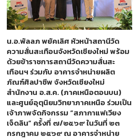
น.อ.พัลลภ พยัคเลิศ หัวหน้าสถานีวัด
ความสั่นสะเทือนจังหวัดเชียงใหม่ พร้อม
ด้วยข้าราชการสถานีวัดความสั่นสะ
เทือนฯ ร่วมกับ อาคารจำหน่ายผลิต
ภัณฑ์ศิลปาชีพ จังหวัดเชียงใหม่
สำนักงาน อ.ส.ค. (ภาคเหนือตอนบน)
และศูนย์อุตุนิยมวิทยาภาคเหนือ ร่วมเป็น
เจ้าภาพจัดกิจกรรม “สภากาแฟเวียง
เจ็ดลิน” ครั้งที่ ๗/๒๕๖๙ ในวันที่ ๒๓
กรกฎาคม ๒๕๖๙ ณ อาคารจำหน่าย