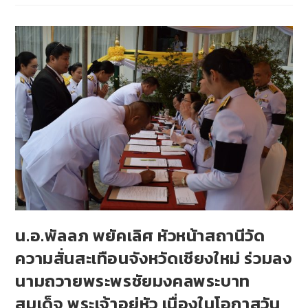
น.อ.พัลลภ พยัคเลิศ หัวหน้าสถานีวัด
ความสั่นสะเทือนจังหวัดเชียงใหม่ ร่วมลง
นามถวายพระพรชัยมงคลพระบาท
สมเด็จ พระเจ้าอยู่หัว เนื่องในโอกาสวัน