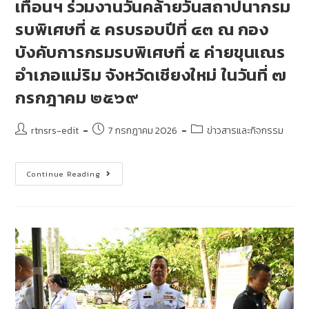
เทือนฯ ร่วมงานวันคล้ายวันสถาปนากรม
รบพิเศษที่ ๕ ครบรอบปีที่ ๔๓ ณ กอง
บังคับการกรมรบพิเศษที่ ๕ ค่ายขุนเณร
อำเภอแม่ริม จังหวัดเชียงใหม่ ในวันที่ ๗
กรกฎาคม ๒๕๖๙
rtnsrs-edit
7 กรกฎาคม 2026
ข่าวสารและกิจกรรม
Continue Reading