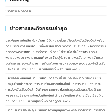
ข่าวสารและกิจกรรม
ข่าวสารและกิจกรรมล่าสุด
น.อ.พัลลภ พยัคเลิศ หัวหน้าสถานีวัดความสั่นสะเทือนจังหวัดเชียงใหม่ พร้อม
ด้วยข้าราชการ และเจ้าหน้าที่พลเรือน สถานีวัดความสั่นสะเทือนฯ จัดกิจกรรม
จิตอาสาพระราชทาน “เราทำความดี ด้วยหัวใจ” เนื่องในโอกาสวันเฉลิม
พระชนมพรรษา พระบาทสมเด็จพระเจ้าอยู่หัว ณ ศาลพลเรือเอกพระเจ้าบรม
วงศ์เธอ พระองค์เจ้าอาภากรเกียรติวงศ์ กรมหลวงชุมพรเขตอุดมศักดิ์ ต.สัน
โป่ง อ.แม่ริม จว.เชียงใหม่ ในวันจันทร์ที่ ๓ สิงหาคม ๒๕๖๙
น.อ.พัลลภ พยัคเลิศ หัวหน้าสถานีวัดความสั่นสะเทือนจังหวัดเชียงใหม่ เข้า
ประชุมหัวหน้าส่วนราชการประจำจังหวัดเชียงใหม่ และการประชุมคณะกรม
การจังหวัดเชียงใหม่ ครั้งที่ ๗/๒๕๖๙ ณ ห้องประชุมเฉลิมพระเกียรติ ๘๐
พรรษา ศูนย์ราชการจังหวัดเชียงใหม่ ตำบลช้างเผือก อำเภอเมืองเชียงใหม่
จังหวัดเชียงใหม่ ในวันศุกร์ที่ ๓๑ กรกฎาคม ๒๕๖๙
น.ต.วัชรินทร์ สอนละอุ่น นายทหารควบคุมคุณภาพ พร้อมด้วยข้าราชการสถานี