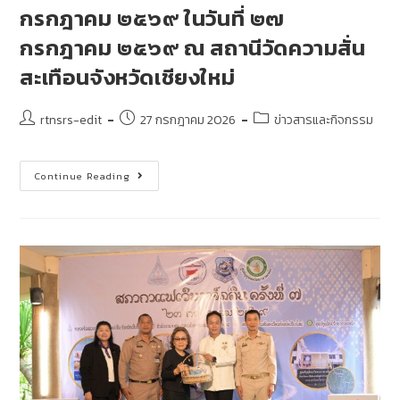
กรกฎาคม ๒๕๖๙ ในวันที่ ๒๗
กรกฎาคม ๒๕๖๙ ณ สถานีวัดความสั่น
สะเทือนจังหวัดเชียงใหม่
rtnsrs-edit
27 กรกฎาคม 2026
ข่าวสารและกิจกรรม
Continue Reading