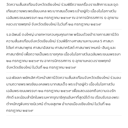
วัดความสั่นสะเทือนจังหวัดเชียงใหม่ ร่วมพิธีถวายเครื่องราชสักการะและจุด
เทียนถวายพระพรชัยมงคล พระบาทสมเด็จพระเจ้าอยู่หัว เนื่องในโอกาสวัน
เฉลิมพระชนมพรรษา ๒๘ กรกฎาคม ๒๕๖๙ ณ อาคารนิทรรศการ ๑ อุทยาน
หลวงราชพฤกษ์ จังหวัดเชียงใหม่ ในวันที่ ๒๘ กรกฎาคม ๒๕๖๙
ร.อ.นิพนธ์ ดงใหญ่ นายทหารควบคุมคุณภาพ พร้อมด้วยข้าราชการสถานีวัด
ความสั่นสะเทือนจังหวัดเชียงใหม่ ร่วมพิธีทางศาสนามหามงคล 5 ศาสนา
ได้แก่ ศาสนาพุทธ ศาสนาอิสลาม ศาสนาคริสต์ ศาสนาพราหมณ์–ฮินดู และ
ศาสนาซิกข์ เพื่อถวายเป็นพระราชกุศล เนื่องในโอกาสวันเฉลิมพระชนมพรรษา
๒๘ กรกฎาคม ๒๕๖๙ ณ อาคารนิทรรศการ ๑ อุทยานหลวงราชพฤกษ์
จังหวัดเชียงใหม่ ในวันที่ ๒๘ กรกฎาคม ๒๕๖๙
น.อ.พัลลภ พยัคเลิศ หัวหน้าสถานีวัดความสั่นสะเทือนจังหวัดเชียงใหม่ ร่วมลง
นามถวายพระพรชัยมงคลพระบาทสมเด็จ พระเจ้าอยู่หัว เนื่องในโอกาสวัน
เฉลิมพระชนมพรรษา ๒๘ กรกฎาคม ๒๕๖๙ เพื่อแสดงออกถึงความจงรัก
ภักดี และน้อมสำนึกในพระมหากรุณาธิคุณอันหาที่สุดมิได้ ณ เรือนรับรองพระ
ตำหนักภูพิงคราชนิเวศน์ ตำบลสุเทพ อำเภอเมืองเชียงใหม่ ในวันที่ ๒๘
กรกฎาคม ๒๕๖๙