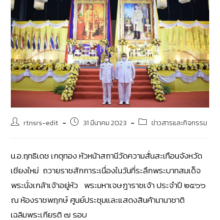
rtnsrs-edit
31 มีนาคม 2023
ข่าวสารและกิจกรรม
น.อ.ฤทธิเดช เกตุทอง หัวหน้าสถานีวัดความสั่นสะเทือนจังหวัด
เชียงใหม่ ถวายราชสักการะเนื่องในวันที่ระลึกพระบาทสมเด็จ
พระนั่งเกล้าเจ้าอยู่หัว พระมหาเจษฎาราชเจ้า ประจำปี ๒๕๖๖
ณ ห้องราชพฤกษ์ ศูนย์ประชุมและแสดงสินค้านานาชาติ
เฉลิมพระเกียรติ ๗ รอบ