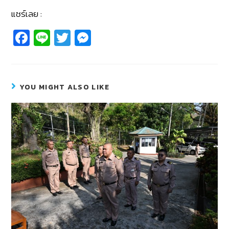
แชร์เลย :
Fa
Li
T
M
c
n
wi
e
e
e
tt
ss
b
er
e
YOU MIGHT ALSO LIKE
o
n
o
g
k
er