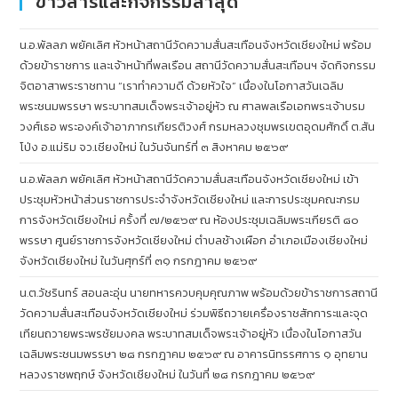
ข่าวสารและกิจกรรมล่าสุด
น.อ.พัลลภ พยัคเลิศ หัวหน้าสถานีวัดความสั่นสะเทือนจังหวัดเชียงใหม่ พร้อม
ด้วยข้าราชการ และเจ้าหน้าที่พลเรือน สถานีวัดความสั่นสะเทือนฯ จัดกิจกรรม
จิตอาสาพระราชทาน “เราทำความดี ด้วยหัวใจ” เนื่องในโอกาสวันเฉลิม
พระชนมพรรษา พระบาทสมเด็จพระเจ้าอยู่หัว ณ ศาลพลเรือเอกพระเจ้าบรม
วงศ์เธอ พระองค์เจ้าอาภากรเกียรติวงศ์ กรมหลวงชุมพรเขตอุดมศักดิ์ ต.สัน
โป่ง อ.แม่ริม จว.เชียงใหม่ ในวันจันทร์ที่ ๓ สิงหาคม ๒๕๖๙
น.อ.พัลลภ พยัคเลิศ หัวหน้าสถานีวัดความสั่นสะเทือนจังหวัดเชียงใหม่ เข้า
ประชุมหัวหน้าส่วนราชการประจำจังหวัดเชียงใหม่ และการประชุมคณะกรม
การจังหวัดเชียงใหม่ ครั้งที่ ๗/๒๕๖๙ ณ ห้องประชุมเฉลิมพระเกียรติ ๘๐
พรรษา ศูนย์ราชการจังหวัดเชียงใหม่ ตำบลช้างเผือก อำเภอเมืองเชียงใหม่
จังหวัดเชียงใหม่ ในวันศุกร์ที่ ๓๑ กรกฎาคม ๒๕๖๙
น.ต.วัชรินทร์ สอนละอุ่น นายทหารควบคุมคุณภาพ พร้อมด้วยข้าราชการสถานี
วัดความสั่นสะเทือนจังหวัดเชียงใหม่ ร่วมพิธีถวายเครื่องราชสักการะและจุด
เทียนถวายพระพรชัยมงคล พระบาทสมเด็จพระเจ้าอยู่หัว เนื่องในโอกาสวัน
เฉลิมพระชนมพรรษา ๒๘ กรกฎาคม ๒๕๖๙ ณ อาคารนิทรรศการ ๑ อุทยาน
หลวงราชพฤกษ์ จังหวัดเชียงใหม่ ในวันที่ ๒๘ กรกฎาคม ๒๕๖๙