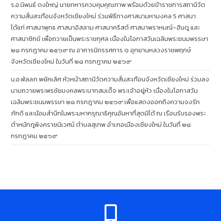
ร.อ.นิพนธ์ ดงใหญ่ นายทหารควบคุมคุณภาพ พร้อมด้วยข้าราชการสถานีวัด
ความสั่นสะเทือนจังหวัดเชียงใหม่ ร่วมพิธีทางศาสนามหามงคล 5 ศาสนา
ได้แก่ ศาสนาพุทธ ศาสนาอิสลาม ศาสนาคริสต์ ศาสนาพราหมณ์–ฮินดู และ
ศาสนาซิกข์ เพื่อถวายเป็นพระราชกุศล เนื่องในโอกาสวันเฉลิมพระชนมพรรษา
๒๘ กรกฎาคม ๒๕๖๙ ณ อาคารนิทรรศการ ๑ อุทยานหลวงราชพฤกษ์
จังหวัดเชียงใหม่ ในวันที่ ๒๘ กรกฎาคม ๒๕๖๙
น.อ.พัลลภ พยัคเลิศ หัวหน้าสถานีวัดความสั่นสะเทือนจังหวัดเชียงใหม่ ร่วมลง
นามถวายพระพรชัยมงคลพระบาทสมเด็จ พระเจ้าอยู่หัว เนื่องในโอกาสวัน
เฉลิมพระชนมพรรษา ๒๘ กรกฎาคม ๒๕๖๙ เพื่อแสดงออกถึงความจงรัก
ภักดี และน้อมสำนึกในพระมหากรุณาธิคุณอันหาที่สุดมิได้ ณ เรือนรับรองพระ
ตำหนักภูพิงคราชนิเวศน์ ตำบลสุเทพ อำเภอเมืองเชียงใหม่ ในวันที่ ๒๘
กรกฎาคม ๒๕๖๙