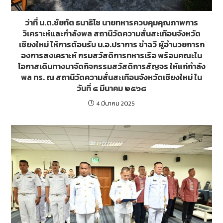
ว่าที่ น.ต.ชัยทัต ธนาธิโช นายทหารควบคุมคุณภาพการ
วิเคราะห์และกำลังพล สถานีวัดความสั่นสะเทือนจังหวัด
เชียงใหม่ ให้การต้อนรับ น.อ.ปราการ ขำฉวี ผู้อำนวยการก
องการสงเคราะห์ กรมสวัสดิการทหารเรือ พร้อมคณะใน
โอกาสเดินทางมาจัดกิจกรรมสวัสดิการสัญจร ให้แก่กำลัง
พล ทร. ณ สถานีวัดความสั่นสะเทือนจังหวัดเชียงใหม่ ใน
วันที่ ๔ มีนาคม ๒๕๖๘
4 มีนาคม 2025