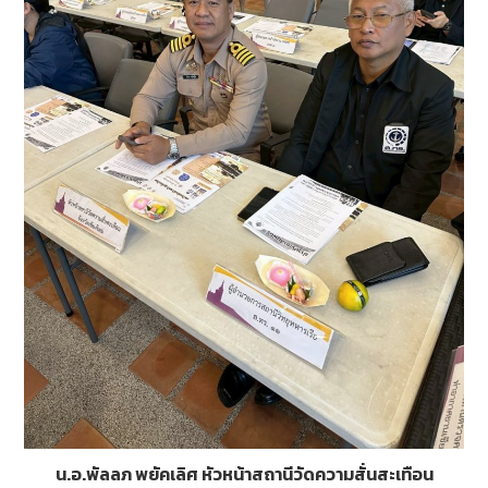
น.อ.พัลลภ พยัคเลิศ หัวหน้าสถานีวัดความสั่นสะเทือน