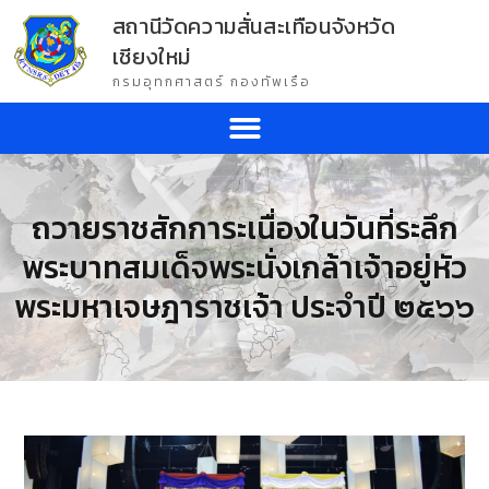
สถานีวัดความสั่นสะเทือนจังหวัด
เชียงใหม่
กรมอุทกศาสตร์ กองทัพเรือ
ถวายราชสักการะเนื่องในวันที่ระลึก
พระบาทสมเด็จพระนั่งเกล้าเจ้าอยู่หัว
พระมหาเจษฎาราชเจ้า ประจำปี ๒๕๖๖