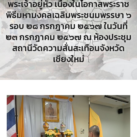
พระเจ้าอยู่หัว เนื่องในโอกาสพระราช
พิธีมหามงคลเฉลิมพระชนมพรรษา ๖
รอบ ๒๘ กรกฎาคม ๒๕๖๗ ในวันที่
๒๓ กรกฎาคม ๒๕๖๗ ณ ห้องประชุม
สถานีวัดความสั่นสะเทือนจังหวัด
เชียงใหม่