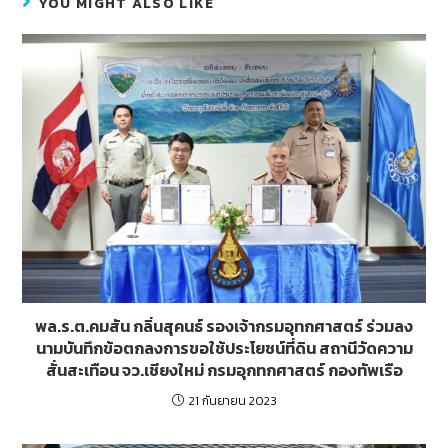
b
er
e
YOU MIGHT ALSO LIKE
o
n
o
g
k
er
พล.ร.ต.คมสัน กลิ่นสุคนธ์ รองเจ้ากรมอุทกศาสตร์ ร่วมลง
นามบันทึกข้อตกลงการขอใช้ประโยชน์ที่ดิน สถานีวัดความ
สั่นสะเทือน จว.เชียงใหม่ กรมอุกทกศาสตร์ กองทัพเรือ
21 กันยายน 2023