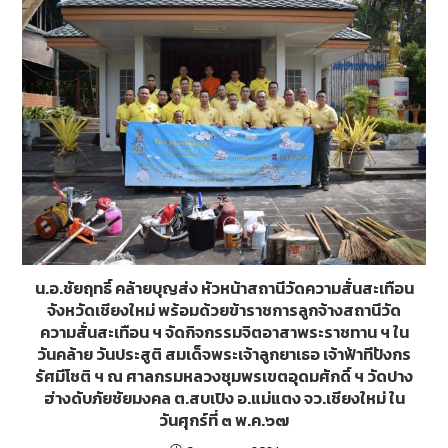
น.อ.ชัยฤทธิ์ คล้ายบุญส่ง หัวหน้าสถานีวัดความสั่นสะเทือน
จังหวัดเชียงใหม่ พร้อมด้วยข้าราชการลูกจ้างสถานีวัด
ความสั่นสะเทือน ฯ จัดกิจกรรมจิตอาสาพระราชทาน ฯ ใน
วันคล้าย วันประสูติ สมเด็จพระเจ้าลูกยาเธอ เจ้าฟ้าทีปังกร
รัศมีโชติ ฯ ณ ศาลกรมหลวงชุมพรเขตอุดมศักดิ์ ฯ วัดปาง
ฮ่างดับภัยชัยมงคล ต.สบเปิง อ.แม่แตง จว.เชียงใหม่ ใน
วันศุกร์ที่ ๓ พ.ค.๖๗