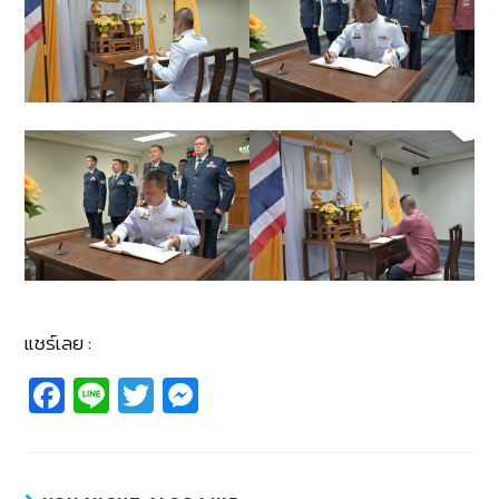
แชร์เลย :
Fa
Li
T
M
c
n
wi
e
e
e
tt
ss