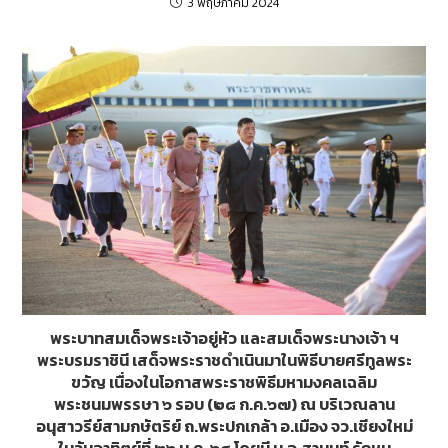
3 พฤษภาคม 2024
พระบาทสมเด็จพระเจ้าอยู่หัว และสมเด็จพระนางเจ้า ฯ
พระบรมราชินี เสด็จพระราชดำเนินมาในพิธีบายศรีทูลพระ
ขวัญ เนื่องในโอกาสพระราชพิธีมหามงคลเฉลิม
พระชนมพรรษา ๖ รอบ (๒๘ ก.ค.๖๗) ณ บริเวณลาน
อนุสาวรีย์สามกษัตริย์ ถ.พระปกเกล้า อ.เมือง จว.เชียงใหม่
ในวันอาทิตย์ที่ ๒๖ ม.ค. ๖๘ โดยมี น.อ.สานนท์ รักหนู