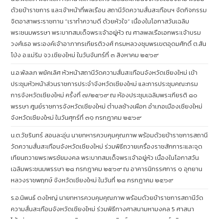
ด้วยข้าราชการ และเจ้าหน้าที่พลเรือน สถานีวัดความสั่นสะเทือนฯ จัดกิจกรรม
จิตอาสาพระราชทาน “เราทำความดี ด้วยหัวใจ” เนื่องในโอกาสวันเฉลิม
พระชนมพรรษา พระบาทสมเด็จพระเจ้าอยู่หัว ณ ศาลพลเรือเอกพระเจ้าบรม
วงศ์เธอ พระองค์เจ้าอาภากรเกียรติวงศ์ กรมหลวงชุมพรเขตอุดมศักดิ์ ต.สัน
โป่ง อ.แม่ริม จว.เชียงใหม่ ในวันจันทร์ที่ ๓ สิงหาคม ๒๕๖๙
น.อ.พัลลภ พยัคเลิศ หัวหน้าสถานีวัดความสั่นสะเทือนจังหวัดเชียงใหม่ เข้า
ประชุมหัวหน้าส่วนราชการประจำจังหวัดเชียงใหม่ และการประชุมคณะกรม
การจังหวัดเชียงใหม่ ครั้งที่ ๗/๒๕๖๙ ณ ห้องประชุมเฉลิมพระเกียรติ ๘๐
พรรษา ศูนย์ราชการจังหวัดเชียงใหม่ ตำบลช้างเผือก อำเภอเมืองเชียงใหม่
จังหวัดเชียงใหม่ ในวันศุกร์ที่ ๓๑ กรกฎาคม ๒๕๖๙
น.ต.วัชรินทร์ สอนละอุ่น นายทหารควบคุมคุณภาพ พร้อมด้วยข้าราชการสถานี
วัดความสั่นสะเทือนจังหวัดเชียงใหม่ ร่วมพิธีถวายเครื่องราชสักการะและจุด
เทียนถวายพระพรชัยมงคล พระบาทสมเด็จพระเจ้าอยู่หัว เนื่องในโอกาสวัน
เฉลิมพระชนมพรรษา ๒๘ กรกฎาคม ๒๕๖๙ ณ อาคารนิทรรศการ ๑ อุทยาน
หลวงราชพฤกษ์ จังหวัดเชียงใหม่ ในวันที่ ๒๘ กรกฎาคม ๒๕๖๙
ร.อ.นิพนธ์ ดงใหญ่ นายทหารควบคุมคุณภาพ พร้อมด้วยข้าราชการสถานีวัด
ความสั่นสะเทือนจังหวัดเชียงใหม่ ร่วมพิธีทางศาสนามหามงคล 5 ศาสนา