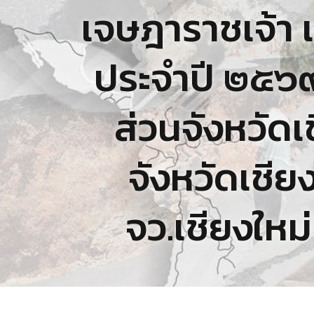
เจษฎาราชเจ้า 
ประจำปี ๒๕๖
ส่วนจังหวัดเ
จังหวัดเชียง
จว.เชียงใหม