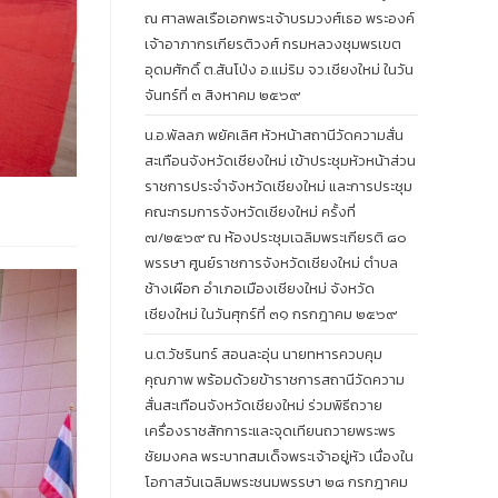
ณ ศาลพลเรือเอกพระเจ้าบรมวงศ์เธอ พระองค์
เจ้าอาภากรเกียรติวงศ์ กรมหลวงชุมพรเขต
อุดมศักดิ์ ต.สันโป่ง อ.แม่ริม จว.เชียงใหม่ ในวัน
จันทร์ที่ ๓ สิงหาคม ๒๕๖๙
น.อ.พัลลภ พยัคเลิศ หัวหน้าสถานีวัดความสั่น
สะเทือนจังหวัดเชียงใหม่ เข้าประชุมหัวหน้าส่วน
ราชการประจำจังหวัดเชียงใหม่ และการประชุม
คณะกรมการจังหวัดเชียงใหม่ ครั้งที่
๗/๒๕๖๙ ณ ห้องประชุมเฉลิมพระเกียรติ ๘๐
พรรษา ศูนย์ราชการจังหวัดเชียงใหม่ ตำบล
ช้างเผือก อำเภอเมืองเชียงใหม่ จังหวัด
เชียงใหม่ ในวันศุกร์ที่ ๓๑ กรกฎาคม ๒๕๖๙
น.ต.วัชรินทร์ สอนละอุ่น นายทหารควบคุม
คุณภาพ พร้อมด้วยข้าราชการสถานีวัดความ
สั่นสะเทือนจังหวัดเชียงใหม่ ร่วมพิธีถวาย
เครื่องราชสักการะและจุดเทียนถวายพระพร
ชัยมงคล พระบาทสมเด็จพระเจ้าอยู่หัว เนื่องใน
โอกาสวันเฉลิมพระชนมพรรษา ๒๘ กรกฎาคม