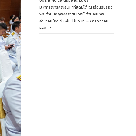
จงรักภักดี และน้อมสำนึกในพระ
มหากรุณาธิคุณอันหาที่สุดมิได้ ณ เรือนรับรอง
พระตำหนักภูพิงคราชนิเวศน์ ตำบลสุเทพ
อำเภอเมืองเชียงใหม่ ในวันที่ ๒๘ กรกฎาคม
๒๕๖๙