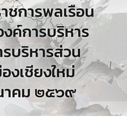
าราชการพลเรือน
งค์การบริหาร
การบริหารส่วน
มืองเชียงใหม่
 มีนาคม ๒๕๖๙