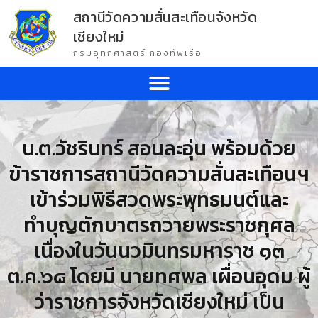
สถานีวัดความสั่นสะเทือนจังหวัด
เชียงใหม่
กรมอุทกศาสตร์ กองทัพเรือ
น.ต.วัชรินทร์ สอนละอุ่น พร้อมด้วย
ข้าราชการสถานีวัดความสั่นสะเทือนฯ
เข้าร่วมพิธีสวดพระพุทธมนต์และ
ทำบุญตักบาตรถวายพระราชกุศล
เนื่องในวันนวมินทรมหาราช ๑๓
ต.ค.๖๘ โดยมี นายทศพล เผื่อนอุดม ผู้
ว่าราชการจังหวัดเชียงใหม่ เป็น