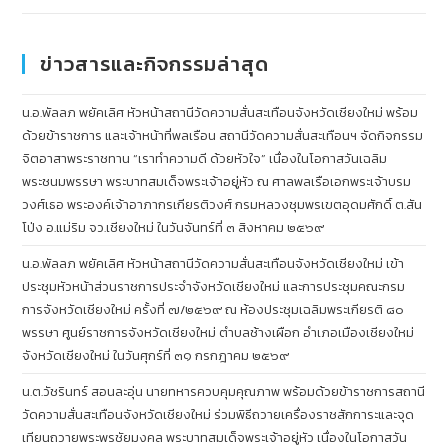
ข่าวสารและกิจกรรมล่าสุด
น.อ.พัลลภ พยัคเลิศ หัวหน้าสถานีวัดความสั่นสะเทือนจังหวัดเชียงใหม่ พร้อม
ด้วยข้าราชการ และเจ้าหน้าที่พลเรือน สถานีวัดความสั่นสะเทือนฯ จัดกิจกรรม
จิตอาสาพระราชทาน “เราทำความดี ด้วยหัวใจ” เนื่องในโอกาสวันเฉลิม
พระชนมพรรษา พระบาทสมเด็จพระเจ้าอยู่หัว ณ ศาลพลเรือเอกพระเจ้าบรม
วงศ์เธอ พระองค์เจ้าอาภากรเกียรติวงศ์ กรมหลวงชุมพรเขตอุดมศักดิ์ ต.สัน
โป่ง อ.แม่ริม จว.เชียงใหม่ ในวันจันทร์ที่ ๓ สิงหาคม ๒๕๖๙
น.อ.พัลลภ พยัคเลิศ หัวหน้าสถานีวัดความสั่นสะเทือนจังหวัดเชียงใหม่ เข้า
ประชุมหัวหน้าส่วนราชการประจำจังหวัดเชียงใหม่ และการประชุมคณะกรม
การจังหวัดเชียงใหม่ ครั้งที่ ๗/๒๕๖๙ ณ ห้องประชุมเฉลิมพระเกียรติ ๘๐
พรรษา ศูนย์ราชการจังหวัดเชียงใหม่ ตำบลช้างเผือก อำเภอเมืองเชียงใหม่
จังหวัดเชียงใหม่ ในวันศุกร์ที่ ๓๑ กรกฎาคม ๒๕๖๙
น.ต.วัชรินทร์ สอนละอุ่น นายทหารควบคุมคุณภาพ พร้อมด้วยข้าราชการสถานี
วัดความสั่นสะเทือนจังหวัดเชียงใหม่ ร่วมพิธีถวายเครื่องราชสักการะและจุด
เทียนถวายพระพรชัยมงคล พระบาทสมเด็จพระเจ้าอยู่หัว เนื่องในโอกาสวัน