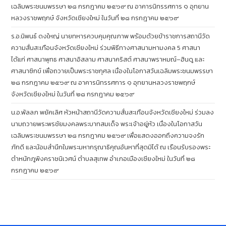
เฉลิมพระชนมพรรษา ๒๘ กรกฎาคม ๒๕๖๙ ณ อาคารนิทรรศการ ๑ อุทยาน
หลวงราชพฤกษ์ จังหวัดเชียงใหม่ ในวันที่ ๒๘ กรกฎาคม ๒๕๖๙
ร.อ.นิพนธ์ ดงใหญ่ นายทหารควบคุมคุณภาพ พร้อมด้วยข้าราชการสถานีวัด
ความสั่นสะเทือนจังหวัดเชียงใหม่ ร่วมพิธีทางศาสนามหามงคล 5 ศาสนา
ได้แก่ ศาสนาพุทธ ศาสนาอิสลาม ศาสนาคริสต์ ศาสนาพราหมณ์–ฮินดู และ
ศาสนาซิกข์ เพื่อถวายเป็นพระราชกุศล เนื่องในโอกาสวันเฉลิมพระชนมพรรษา
๒๘ กรกฎาคม ๒๕๖๙ ณ อาคารนิทรรศการ ๑ อุทยานหลวงราชพฤกษ์
จังหวัดเชียงใหม่ ในวันที่ ๒๘ กรกฎาคม ๒๕๖๙
น.อ.พัลลภ พยัคเลิศ หัวหน้าสถานีวัดความสั่นสะเทือนจังหวัดเชียงใหม่ ร่วมลง
นามถวายพระพรชัยมงคลพระบาทสมเด็จ พระเจ้าอยู่หัว เนื่องในโอกาสวัน
เฉลิมพระชนมพรรษา ๒๘ กรกฎาคม ๒๕๖๙ เพื่อแสดงออกถึงความจงรัก
ภักดี และน้อมสำนึกในพระมหากรุณาธิคุณอันหาที่สุดมิได้ ณ เรือนรับรองพระ
ตำหนักภูพิงคราชนิเวศน์ ตำบลสุเทพ อำเภอเมืองเชียงใหม่ ในวันที่ ๒๘
กรกฎาคม ๒๕๖๙