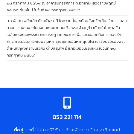
๒๘ กรกฎาคม ๒๕๖๙ ณ อาคารนิทรรศการ ๑ อุทยานหลวงราชพฤกษ์
จังหวัดเชียงใหม่ ในวันที่ ๒๘ กรกฎาคม ๒๕๖๙
น.อ.พัลลภ พยัคเลิศ หัวหน้าสถานีวัดความสั่นสะเทือนจังหวัดเชียงใหม่ ร่วมลง
นามถวายพระพรชัยมงคลพระบาทสมเด็จ พระเจ้าอยู่หัว เนื่องในโอกาสวัน
เฉลิมพระชนมพรรษา ๒๘ กรกฎาคม ๒๕๖๙ เพื่อแสดงออกถึงความจงรัก
ภักดี และน้อมสำนึกในพระมหากรุณาธิคุณอันหาที่สุดมิได้ ณ เรือนรับรองพระ
ตำหนักภูพิงคราชนิเวศน์ ตำบลสุเทพ อำเภอเมืองเชียงใหม่ ในวันที่ ๒๘
กรกฎาคม ๒๕๖๙
053 221 114
ที่อยู่
เลขที่ 197 ถ.ศรีวิชัย ต.ช้างเผือก อ.เมือง จ.เชียงใหม่