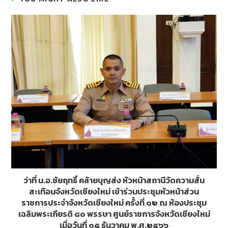
o
n
o
g
k
er
ว่าที่ น.อ.ชัยฤทธิ์ คล้ายบุญส่ง หัวหน้าสถานีวัดความสั่น
สะเทือนจังหวัดเชียงใหม่ เข้าร่วมประชุมหัวหน้าส่วน
ราชการประจำจังหวัดเชียงใหม่ ครั้งที่ ๑๒ ณ ห้องประชุม
เฉลิมพระเกียรติ ๘๐ พรรษา ศูนย์ราชการจังหวัดเชียงใหม่
เมื่อวันที่ ๑๕ ธันวาคม พ.ศ.๒๕๖๖