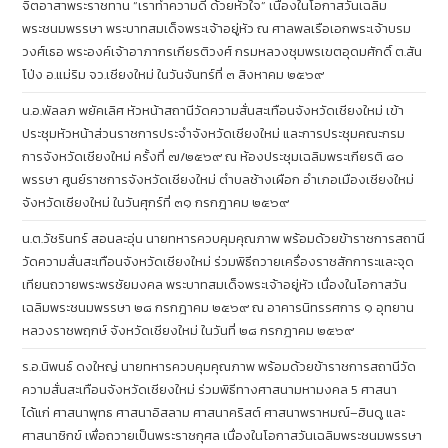
จิตอาสาพระราชทาน “เราทำความดี ด้วยหัวใจ” เนื่องในโอกาสวันเฉลิม
พระชนมพรรษา พระบาทสมเด็จพระเจ้าอยู่หัว ณ ศาลพลเรือเอกพระเจ้าบรม
วงศ์เธอ พระองค์เจ้าอาภากรเกียรติวงศ์ กรมหลวงชุมพรเขตอุดมศักดิ์ ต.สัน
โป่ง อ.แม่ริม จว.เชียงใหม่ ในวันจันทร์ที่ ๓ สิงหาคม ๒๕๖๙
น.อ.พัลลภ พยัคเลิศ หัวหน้าสถานีวัดความสั่นสะเทือนจังหวัดเชียงใหม่ เข้า
ประชุมหัวหน้าส่วนราชการประจำจังหวัดเชียงใหม่ และการประชุมคณะกรม
การจังหวัดเชียงใหม่ ครั้งที่ ๗/๒๕๖๙ ณ ห้องประชุมเฉลิมพระเกียรติ ๘๐
พรรษา ศูนย์ราชการจังหวัดเชียงใหม่ ตำบลช้างเผือก อำเภอเมืองเชียงใหม่
จังหวัดเชียงใหม่ ในวันศุกร์ที่ ๓๑ กรกฎาคม ๒๕๖๙
น.ต.วัชรินทร์ สอนละอุ่น นายทหารควบคุมคุณภาพ พร้อมด้วยข้าราชการสถานี
วัดความสั่นสะเทือนจังหวัดเชียงใหม่ ร่วมพิธีถวายเครื่องราชสักการะและจุด
เทียนถวายพระพรชัยมงคล พระบาทสมเด็จพระเจ้าอยู่หัว เนื่องในโอกาสวัน
เฉลิมพระชนมพรรษา ๒๘ กรกฎาคม ๒๕๖๙ ณ อาคารนิทรรศการ ๑ อุทยาน
หลวงราชพฤกษ์ จังหวัดเชียงใหม่ ในวันที่ ๒๘ กรกฎาคม ๒๕๖๙
ร.อ.นิพนธ์ ดงใหญ่ นายทหารควบคุมคุณภาพ พร้อมด้วยข้าราชการสถานีวัด
ความสั่นสะเทือนจังหวัดเชียงใหม่ ร่วมพิธีทางศาสนามหามงคล 5 ศาสนา
ได้แก่ ศาสนาพุทธ ศาสนาอิสลาม ศาสนาคริสต์ ศาสนาพราหมณ์–ฮินดู และ
ศาสนาซิกข์ เพื่อถวายเป็นพระราชกุศล เนื่องในโอกาสวันเฉลิมพระชนมพรรษา