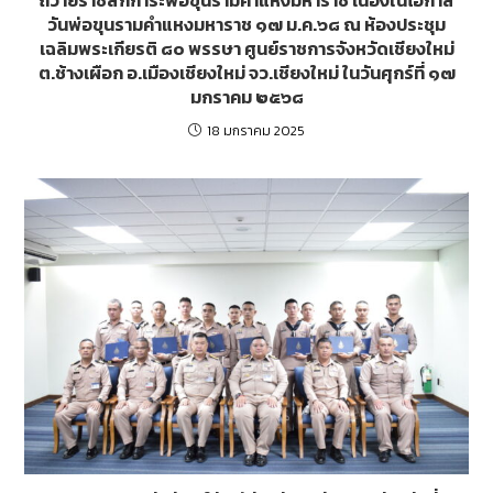
วันพ่อขุนรามคำแหงมหาราช ๑๗ ม.ค.๖๘ ณ ห้องประชุม
เฉลิมพระเกียรติ ๘๐ พรรษา ศูนย์ราชการจังหวัดเชียงใหม่
ต.ช้างเผือก อ.เมืองเชียงใหม่ จว.เชียงใหม่ ในวันศุกร์ที่ ๑๗
มกราคม ๒๕๖๘
18 มกราคม 2025