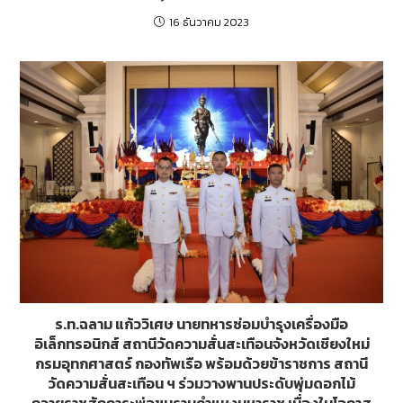
16 ธันวาคม 2023
ร.ท.ฉลาม แก้ววิเศษ นายทหารซ่อมบำรุงเครื่องมือ
อิเล็กทรอนิกส์ สถานีวัดความสั่นสะเทือนจังหวัดเชียงใหม่
กรมอุทกศาสตร์ กองทัพเรือ พร้อมด้วยข้าราชการ สถานี
วัดความสั่นสะเทือน ฯ ร่วมวางพานประดับพุ่มดอกไม้
ถวายราชสักการะพ่อขุนรามคำแหงมหาราช เนื่องในโอกาส