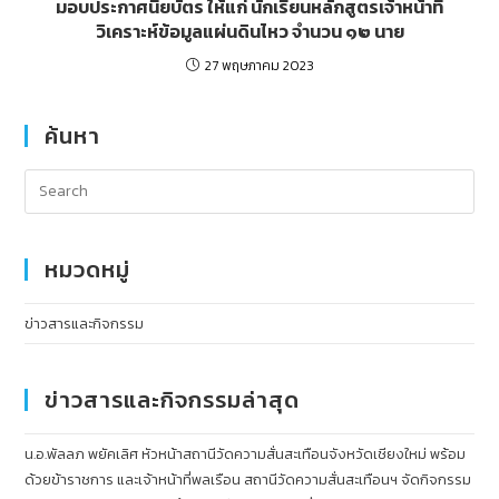
มอบประกาศนียบัตร ให้แก่ นักเรียนหลักสูตรเจ้าหน้าที่
วิเคราะห์ข้อมูลแผ่นดินไหว จำนวน ๑๒ นาย
27 พฤษภาคม 2023
ค้นหา
หมวดหมู่
ข่าวสารและกิจกรรม
ข่าวสารและกิจกรรมล่าสุด
น.อ.พัลลภ พยัคเลิศ หัวหน้าสถานีวัดความสั่นสะเทือนจังหวัดเชียงใหม่ พร้อม
ด้วยข้าราชการ และเจ้าหน้าที่พลเรือน สถานีวัดความสั่นสะเทือนฯ จัดกิจกรรม