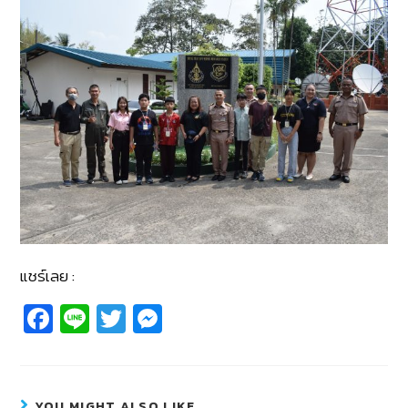
แชร์เลย :
Fa
Li
T
M
c
n
wi
e
e
e
tt
ss
b
er
e
YOU MIGHT ALSO LIKE