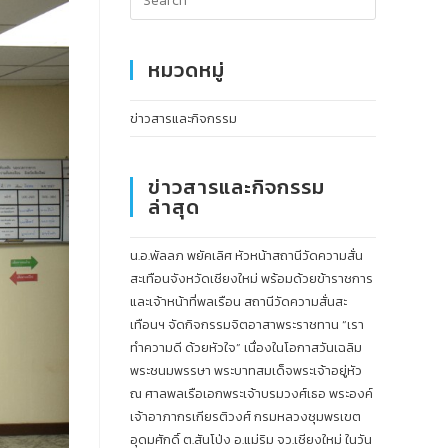
หมวดหมู่
ข่าวสารและกิจกรรม
ข่าวสารและกิจกรรม
ล่าสุด
น.อ.พัลลภ พยัคเลิศ หัวหน้าสถานีวัดความสั่น
สะเทือนจังหวัดเชียงใหม่ พร้อมด้วยข้าราชการ
และเจ้าหน้าที่พลเรือน สถานีวัดความสั่นสะ
เทือนฯ จัดกิจกรรมจิตอาสาพระราชทาน “เรา
ทำความดี ด้วยหัวใจ” เนื่องในโอกาสวันเฉลิม
พระชนมพรรษา พระบาทสมเด็จพระเจ้าอยู่หัว
ณ ศาลพลเรือเอกพระเจ้าบรมวงศ์เธอ พระองค์
เจ้าอาภากรเกียรติวงศ์ กรมหลวงชุมพรเขต
อุดมศักดิ์ ต.สันโป่ง อ.แม่ริม จว.เชียงใหม่ ในวัน