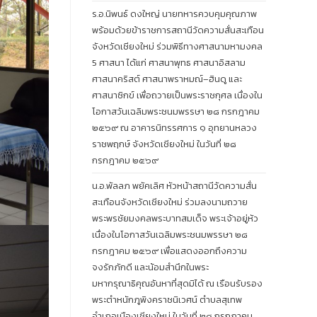
ร.อ.นิพนธ์ ดงใหญ่ นายทหารควบคุมคุณภาพ
พร้อมด้วยข้าราชการสถานีวัดความสั่นสะเทือน
จังหวัดเชียงใหม่ ร่วมพิธีทางศาสนามหามงคล
5 ศาสนา ได้แก่ ศาสนาพุทธ ศาสนาอิสลาม
ศาสนาคริสต์ ศาสนาพราหมณ์–ฮินดู และ
ศาสนาซิกข์ เพื่อถวายเป็นพระราชกุศล เนื่องใน
โอกาสวันเฉลิมพระชนมพรรษา ๒๘ กรกฎาคม
๒๕๖๙ ณ อาคารนิทรรศการ ๑ อุทยานหลวง
ราชพฤกษ์ จังหวัดเชียงใหม่ ในวันที่ ๒๘
กรกฎาคม ๒๕๖๙
น.อ.พัลลภ พยัคเลิศ หัวหน้าสถานีวัดความสั่น
สะเทือนจังหวัดเชียงใหม่ ร่วมลงนามถวาย
พระพรชัยมงคลพระบาทสมเด็จ พระเจ้าอยู่หัว
เนื่องในโอกาสวันเฉลิมพระชนมพรรษา ๒๘
กรกฎาคม ๒๕๖๙ เพื่อแสดงออกถึงความ
จงรักภักดี และน้อมสำนึกในพระ
มหากรุณาธิคุณอันหาที่สุดมิได้ ณ เรือนรับรอง
พระตำหนักภูพิงคราชนิเวศน์ ตำบลสุเทพ
อำเภอเมืองเชียงใหม่ ในวันที่ ๒๘ กรกฎาคม