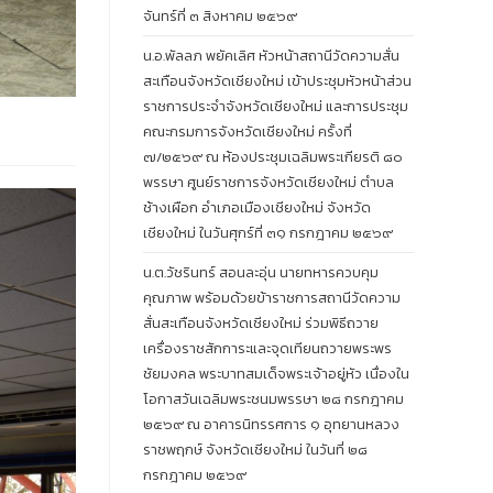
จันทร์ที่ ๓ สิงหาคม ๒๕๖๙
น.อ.พัลลภ พยัคเลิศ หัวหน้าสถานีวัดความสั่น
สะเทือนจังหวัดเชียงใหม่ เข้าประชุมหัวหน้าส่วน
ราชการประจำจังหวัดเชียงใหม่ และการประชุม
คณะกรมการจังหวัดเชียงใหม่ ครั้งที่
๗/๒๕๖๙ ณ ห้องประชุมเฉลิมพระเกียรติ ๘๐
พรรษา ศูนย์ราชการจังหวัดเชียงใหม่ ตำบล
ช้างเผือก อำเภอเมืองเชียงใหม่ จังหวัด
เชียงใหม่ ในวันศุกร์ที่ ๓๑ กรกฎาคม ๒๕๖๙
น.ต.วัชรินทร์ สอนละอุ่น นายทหารควบคุม
คุณภาพ พร้อมด้วยข้าราชการสถานีวัดความ
สั่นสะเทือนจังหวัดเชียงใหม่ ร่วมพิธีถวาย
เครื่องราชสักการะและจุดเทียนถวายพระพร
ชัยมงคล พระบาทสมเด็จพระเจ้าอยู่หัว เนื่องใน
โอกาสวันเฉลิมพระชนมพรรษา ๒๘ กรกฎาคม
๒๕๖๙ ณ อาคารนิทรรศการ ๑ อุทยานหลวง
ราชพฤกษ์ จังหวัดเชียงใหม่ ในวันที่ ๒๘
กรกฎาคม ๒๕๖๙