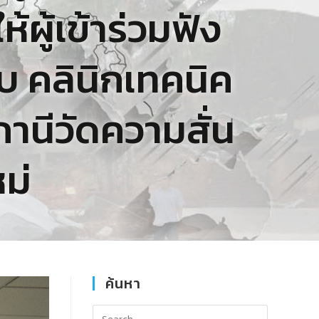
้ผู้เข้าร่วมฟัง
 คลินิกเทคนิค
านีวัดความสั่น
ม่
ค้นหา