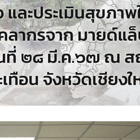
ต่อ และประเมินสุขภาพให
คลากรจาก มายด์แล็บ
นที่ ๒๘ มี.ค.๖๗ ณ สถ
ะเทือน จังหวัดเชียงให