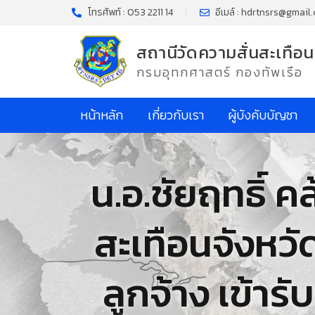
โทรศัพท์ : 053 2211 14
อีเมล์ : hdrtnsrs@gmail
สถานีวัดความสั่นสะเทือน
กรมอุทกศาสตร์ กองทัพเรือ
หน้าหลัก
เกี่ยวกับเรา
ผู้บังคับบัญชา
น.อ.ชัยฤทธิ์ ค
สะเทือนจังหวั
ลูกจ้าง เข้าร