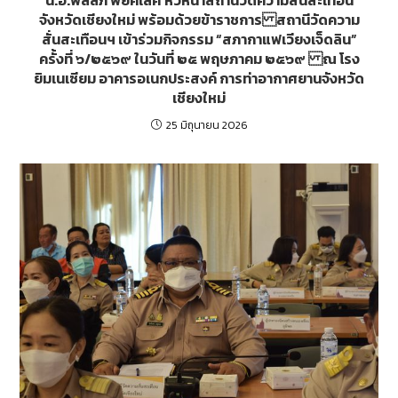
จังหวัดเชียงใหม่ พร้อมด้วยข้าราชการ สถานีวัดความ
สั่นสะเทือนฯ เข้าร่วมกิจกรรม “สภากาแฟเวียงเจ็ดลิน”
ครั้งที่ ๖/๒๕๖๙ ในวันที่ ๒๕ พฤษภาคม ๒๕๖๙ ณ โรง
ยิมเนเซียม อาคารอเนกประสงค์ การท่าอากาศยานจังหวัด
เชียงใหม่
25 มิถุนายน 2026