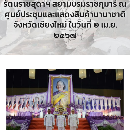
รัตนราชสุดาฯ สยามบรมราชกุมารี ณ
ศูนย์ประชุมและแสดงสินค้านานาชาติ
จังหวัดเชียงใหม่ ในวันที่ ๒ เม.ย.
๒๕๖๗