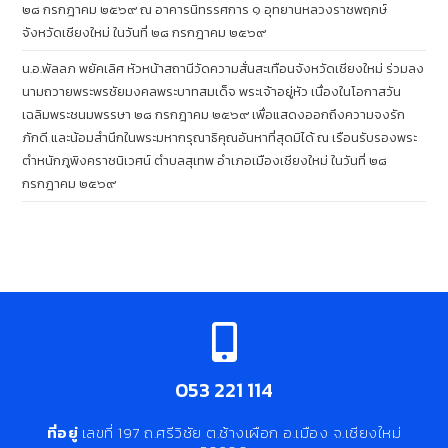
๒๘ กรกฎาคม ๒๕๖๙ ณ อาคารนิทรรศการ ๑ อุทยานหลวงราชพฤกษ์
จังหวัดเชียงใหม่ ในวันที่ ๒๘ กรกฎาคม ๒๕๖๙
น.อ.พัลลภ พยัคเลิศ หัวหน้าสถานีวัดความสั่นสะเทือนจังหวัดเชียงใหม่ ร่วมลง
นามถวายพระพรชัยมงคลพระบาทสมเด็จ พระเจ้าอยู่หัว เนื่องในโอกาสวัน
เฉลิมพระชนมพรรษา ๒๘ กรกฎาคม ๒๕๖๙ เพื่อแสดงออกถึงความจงรัก
ภักดี และน้อมสำนึกในพระมหากรุณาธิคุณอันหาที่สุดมิได้ ณ เรือนรับรองพระ
ตำหนักภูพิงคราชนิเวศน์ ตำบลสุเทพ อำเภอเมืองเชียงใหม่ ในวันที่ ๒๘
กรกฎาคม ๒๕๖๙
053 221 114
ที่อยู่
เลขที่ 197 ถ.ศรีวิชัย ต.ช้างเผือก อ.เมือง จ.เชียงใหม่