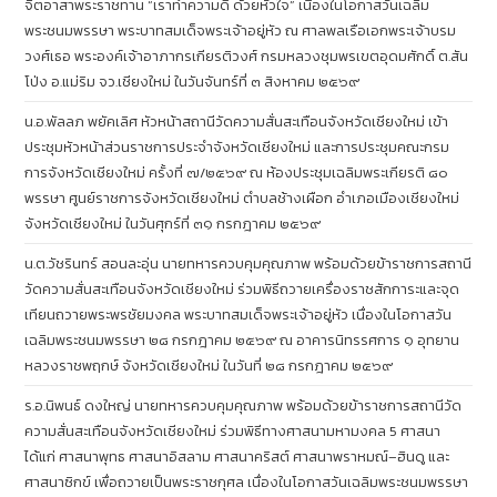
จิตอาสาพระราชทาน “เราทำความดี ด้วยหัวใจ” เนื่องในโอกาสวันเฉลิม
พระชนมพรรษา พระบาทสมเด็จพระเจ้าอยู่หัว ณ ศาลพลเรือเอกพระเจ้าบรม
วงศ์เธอ พระองค์เจ้าอาภากรเกียรติวงศ์ กรมหลวงชุมพรเขตอุดมศักดิ์ ต.สัน
โป่ง อ.แม่ริม จว.เชียงใหม่ ในวันจันทร์ที่ ๓ สิงหาคม ๒๕๖๙
น.อ.พัลลภ พยัคเลิศ หัวหน้าสถานีวัดความสั่นสะเทือนจังหวัดเชียงใหม่ เข้า
ประชุมหัวหน้าส่วนราชการประจำจังหวัดเชียงใหม่ และการประชุมคณะกรม
การจังหวัดเชียงใหม่ ครั้งที่ ๗/๒๕๖๙ ณ ห้องประชุมเฉลิมพระเกียรติ ๘๐
พรรษา ศูนย์ราชการจังหวัดเชียงใหม่ ตำบลช้างเผือก อำเภอเมืองเชียงใหม่
จังหวัดเชียงใหม่ ในวันศุกร์ที่ ๓๑ กรกฎาคม ๒๕๖๙
น.ต.วัชรินทร์ สอนละอุ่น นายทหารควบคุมคุณภาพ พร้อมด้วยข้าราชการสถานี
วัดความสั่นสะเทือนจังหวัดเชียงใหม่ ร่วมพิธีถวายเครื่องราชสักการะและจุด
เทียนถวายพระพรชัยมงคล พระบาทสมเด็จพระเจ้าอยู่หัว เนื่องในโอกาสวัน
เฉลิมพระชนมพรรษา ๒๘ กรกฎาคม ๒๕๖๙ ณ อาคารนิทรรศการ ๑ อุทยาน
หลวงราชพฤกษ์ จังหวัดเชียงใหม่ ในวันที่ ๒๘ กรกฎาคม ๒๕๖๙
ร.อ.นิพนธ์ ดงใหญ่ นายทหารควบคุมคุณภาพ พร้อมด้วยข้าราชการสถานีวัด
ความสั่นสะเทือนจังหวัดเชียงใหม่ ร่วมพิธีทางศาสนามหามงคล 5 ศาสนา
ได้แก่ ศาสนาพุทธ ศาสนาอิสลาม ศาสนาคริสต์ ศาสนาพราหมณ์–ฮินดู และ
ศาสนาซิกข์ เพื่อถวายเป็นพระราชกุศล เนื่องในโอกาสวันเฉลิมพระชนมพรรษา