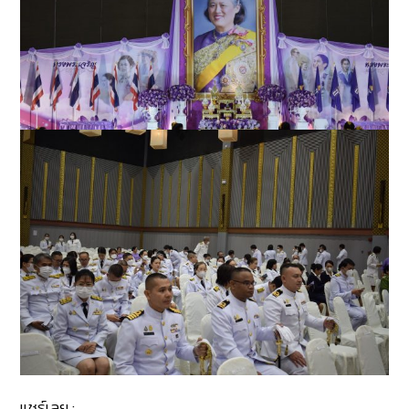
แชร์เลย :