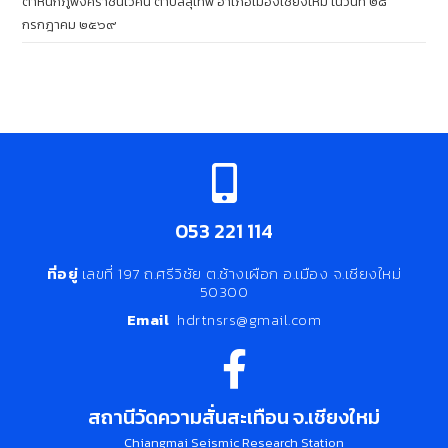
ตำหนักภูพิงคราชนิเวศน์ ตำบลสุเทพ อำเภอเมืองเชียงใหม่ ในวันที่ ๒๘
กรกฎาคม ๒๕๖๙
053 221 114
ที่อยู่
เลขที่ 197 ถ.ศรีวิชัย ต.ช้างเผือก อ.เมือง จ.เชียงใหม่
50300
Email
hdrtnsrs@gmail.com
สถานีวัดความสั่นสะเทือน จ.เชียงใหม่
Chiangmai Seismic Research Station