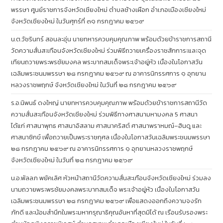
พรรษา ศูนย์ราชการจังหวัดเชียงใหม่ ตำบลช้างเผือก อำเภอเมืองเชียงใหม่
จังหวัดเชียงใหม่ ในวันศุกร์ที่ ๓๑ กรกฎาคม ๒๕๖๙
น.ต.วัชรินทร์ สอนละอุ่น นายทหารควบคุมคุณภาพ พร้อมด้วยข้าราชการสถานี
วัดความสั่นสะเทือนจังหวัดเชียงใหม่ ร่วมพิธีถวายเครื่องราชสักการะและจุด
เทียนถวายพระพรชัยมงคล พระบาทสมเด็จพระเจ้าอยู่หัว เนื่องในโอกาสวัน
เฉลิมพระชนมพรรษา ๒๘ กรกฎาคม ๒๕๖๙ ณ อาคารนิทรรศการ ๑ อุทยาน
หลวงราชพฤกษ์ จังหวัดเชียงใหม่ ในวันที่ ๒๘ กรกฎาคม ๒๕๖๙
ร.อ.นิพนธ์ ดงใหญ่ นายทหารควบคุมคุณภาพ พร้อมด้วยข้าราชการสถานีวัด
ความสั่นสะเทือนจังหวัดเชียงใหม่ ร่วมพิธีทางศาสนามหามงคล 5 ศาสนา
ได้แก่ ศาสนาพุทธ ศาสนาอิสลาม ศาสนาคริสต์ ศาสนาพราหมณ์–ฮินดู และ
ศาสนาซิกข์ เพื่อถวายเป็นพระราชกุศล เนื่องในโอกาสวันเฉลิมพระชนมพรรษา
๒๘ กรกฎาคม ๒๕๖๙ ณ อาคารนิทรรศการ ๑ อุทยานหลวงราชพฤกษ์
จังหวัดเชียงใหม่ ในวันที่ ๒๘ กรกฎาคม ๒๕๖๙
น.อ.พัลลภ พยัคเลิศ หัวหน้าสถานีวัดความสั่นสะเทือนจังหวัดเชียงใหม่ ร่วมลง
นามถวายพระพรชัยมงคลพระบาทสมเด็จ พระเจ้าอยู่หัว เนื่องในโอกาสวัน
เฉลิมพระชนมพรรษา ๒๘ กรกฎาคม ๒๕๖๙ เพื่อแสดงออกถึงความจงรัก
ภักดี และน้อมสำนึกในพระมหากรุณาธิคุณอันหาที่สุดมิได้ ณ เรือนรับรองพระ