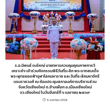
ร.อ.นิพนธ์ ดงใหญ่ นายทหารควบคุมคุณภาพการวิ
เคราะห์ฯ เข้าร่วมกิจกรรมพิธีวันที่ระลึก พระบาทสมเด็จ
พระพุทธยอดฟ้าจุฬาโลกมหาราช และวันที่ระลึกมหาจักรี
บรมราชวงศ์ ณ ห้องประชุมสภาองค์การบริหารส่วน
จังหวัดเชียงใหม่ ต.ช้างเผือก อ.เมืองเชียงใหม่
จว.เชียงใหม่ ในวันจันทร์ที่ ๖ เมษายน ๒๕๖๙
6 เมษายน 2026