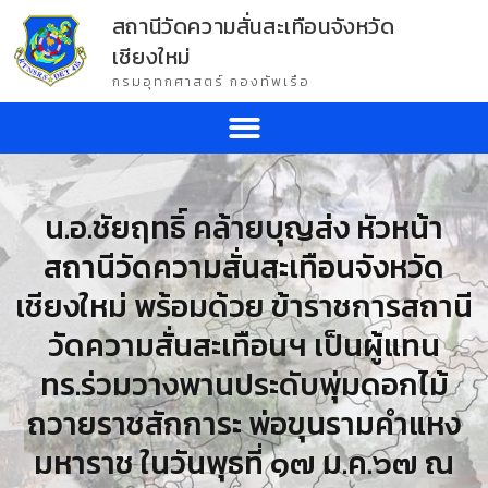
สถานีวัดความสั่นสะเทือนจังหวัด
เชียงใหม่
กรมอุทกศาสตร์ กองทัพเรือ
น.อ.ชัยฤทธิ์ คล้ายบุญส่ง หัวหน้า
สถานีวัดความสั่นสะเทือนจังหวัด
เชียงใหม่ พร้อมด้วย ข้าราชการสถานี
วัดความสั่นสะเทือนฯ เป็นผู้แทน
ทร.ร่วมวางพานประดับพุ่มดอกไม้
ถวายราชสักการะ พ่อขุนรามคำแหง
มหาราช ในวันพุธที่ ๑๗ ม.ค.๖๗ ณ