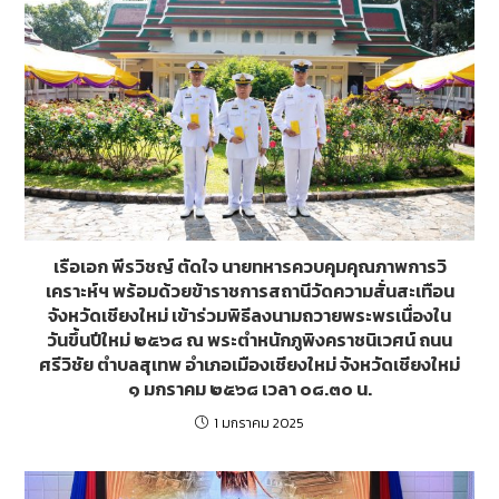
k
er
เรือเอก พีรวิชญ์ ตัดใจ นายทหารควบคุมคุณภาพการวิ
เคราะห์ฯ พร้อมด้วยข้าราชการสถานีวัดความสั่นสะเทือน
จังหวัดเชียงใหม่ เข้าร่วมพิธีลงนามถวายพระพรเนื่องใน
วันขึ้นปีใหม่ ๒๕๖๘ ณ พระตำหนักภูพิงคราชนิเวศน์ ถนน
ศรีวิชัย ตำบลสุเทพ อำเภอเมืองเชียงใหม่ จังหวัดเชียงใหม่
๑ มกราคม ๒๕๖๘ เวลา ๐๘.๓๐ น.
1 มกราคม 2025