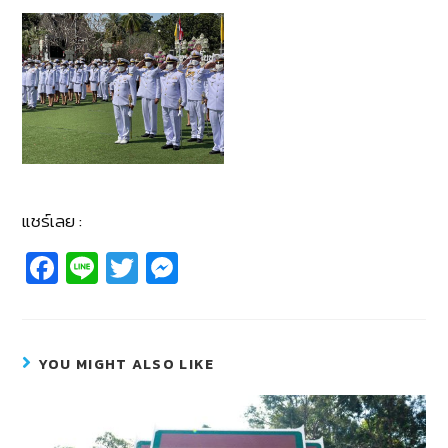
แชร์เลย :
Fa
Li
T
M
c
n
wi
e
e
e
tt
ss
b
er
e
YOU MIGHT ALSO LIKE
o
n
o
g