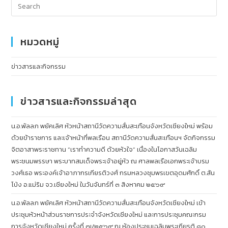
หมวดหมู่
ข่าวสารและกิจกรรม
ข่าวสารและกิจกรรมล่าสุด
น.อ.พัลลภ พยัคเลิศ หัวหน้าสถานีวัดความสั่นสะเทือนจังหวัดเชียงใหม่ พร้อม
ด้วยข้าราชการ และเจ้าหน้าที่พลเรือน สถานีวัดความสั่นสะเทือนฯ จัดกิจกรรม
จิตอาสาพระราชทาน “เราทำความดี ด้วยหัวใจ” เนื่องในโอกาสวันเฉลิม
พระชนมพรรษา พระบาทสมเด็จพระเจ้าอยู่หัว ณ ศาลพลเรือเอกพระเจ้าบรม
วงศ์เธอ พระองค์เจ้าอาภากรเกียรติวงศ์ กรมหลวงชุมพรเขตอุดมศักดิ์ ต.สัน
โป่ง อ.แม่ริม จว.เชียงใหม่ ในวันจันทร์ที่ ๓ สิงหาคม ๒๕๖๙
น.อ.พัลลภ พยัคเลิศ หัวหน้าสถานีวัดความสั่นสะเทือนจังหวัดเชียงใหม่ เข้า
ประชุมหัวหน้าส่วนราชการประจำจังหวัดเชียงใหม่ และการประชุมคณะกรม
การจังหวัดเชียงใหม่ ครั้งที่ ๗/๒๕๖๙ ณ ห้องประชุมเฉลิมพระเกียรติ ๘๐