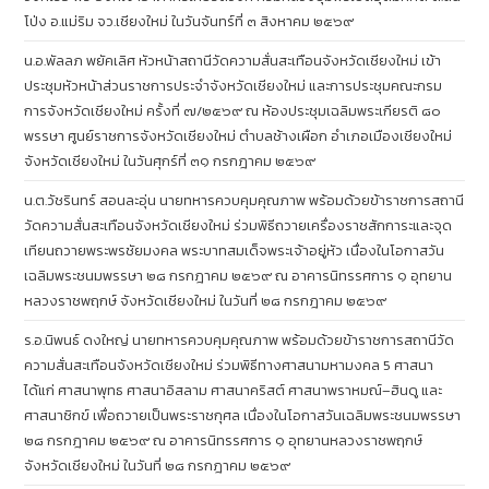
โป่ง อ.แม่ริม จว.เชียงใหม่ ในวันจันทร์ที่ ๓ สิงหาคม ๒๕๖๙
น.อ.พัลลภ พยัคเลิศ หัวหน้าสถานีวัดความสั่นสะเทือนจังหวัดเชียงใหม่ เข้า
ประชุมหัวหน้าส่วนราชการประจำจังหวัดเชียงใหม่ และการประชุมคณะกรม
การจังหวัดเชียงใหม่ ครั้งที่ ๗/๒๕๖๙ ณ ห้องประชุมเฉลิมพระเกียรติ ๘๐
พรรษา ศูนย์ราชการจังหวัดเชียงใหม่ ตำบลช้างเผือก อำเภอเมืองเชียงใหม่
จังหวัดเชียงใหม่ ในวันศุกร์ที่ ๓๑ กรกฎาคม ๒๕๖๙
น.ต.วัชรินทร์ สอนละอุ่น นายทหารควบคุมคุณภาพ พร้อมด้วยข้าราชการสถานี
วัดความสั่นสะเทือนจังหวัดเชียงใหม่ ร่วมพิธีถวายเครื่องราชสักการะและจุด
เทียนถวายพระพรชัยมงคล พระบาทสมเด็จพระเจ้าอยู่หัว เนื่องในโอกาสวัน
เฉลิมพระชนมพรรษา ๒๘ กรกฎาคม ๒๕๖๙ ณ อาคารนิทรรศการ ๑ อุทยาน
หลวงราชพฤกษ์ จังหวัดเชียงใหม่ ในวันที่ ๒๘ กรกฎาคม ๒๕๖๙
ร.อ.นิพนธ์ ดงใหญ่ นายทหารควบคุมคุณภาพ พร้อมด้วยข้าราชการสถานีวัด
ความสั่นสะเทือนจังหวัดเชียงใหม่ ร่วมพิธีทางศาสนามหามงคล 5 ศาสนา
ได้แก่ ศาสนาพุทธ ศาสนาอิสลาม ศาสนาคริสต์ ศาสนาพราหมณ์–ฮินดู และ
ศาสนาซิกข์ เพื่อถวายเป็นพระราชกุศล เนื่องในโอกาสวันเฉลิมพระชนมพรรษา
๒๘ กรกฎาคม ๒๕๖๙ ณ อาคารนิทรรศการ ๑ อุทยานหลวงราชพฤกษ์
จังหวัดเชียงใหม่ ในวันที่ ๒๘ กรกฎาคม ๒๕๖๙