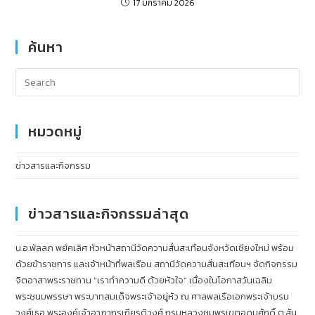
17 มกราคม 2026
ค้นหา
หมวดหมู่
ข่าวสารและกิจกรรม
ข่าวสารและกิจกรรมล่าสุด
น.อ.พัลลภ พยัคเลิศ หัวหน้าสถานีวัดความสั่นสะเทือนจังหวัดเชียงใหม่ พร้อม
ด้วยข้าราชการ และเจ้าหน้าที่พลเรือน สถานีวัดความสั่นสะเทือนฯ จัดกิจกรรม
จิตอาสาพระราชทาน “เราทำความดี ด้วยหัวใจ” เนื่องในโอกาสวันเฉลิม
พระชนมพรรษา พระบาทสมเด็จพระเจ้าอยู่หัว ณ ศาลพลเรือเอกพระเจ้าบรม
วงศ์เธอ พระองค์เจ้าอาภากรเกียรติวงศ์ กรมหลวงชุมพรเขตอุดมศักดิ์ ต.สัน