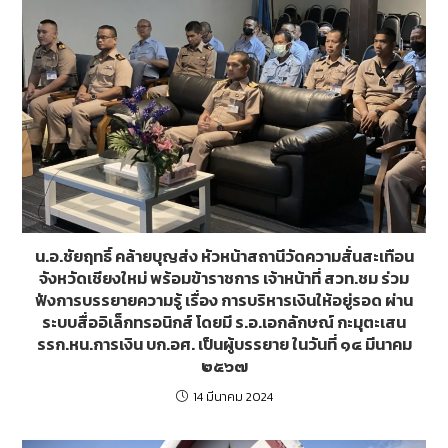
น.อ.ชัยฤทธิ์ คล้ายบุญส่ง หัวหน้าสถานีวัดความสั่นสะเทือน
จังหวัดเชียงใหม่ พร้อมข้าราชการ เจ้าหน้าที่ สวท.ชม ร่วม
ฟังการบรรยายความรู้ เรื่อง การบริหารเงินให้อยู่รอด ผ่าน
ระบบสื่ออิเล็กทรอนิกส์ โดยมี ร.อ.เอกลักษณ์ กะมุตะเสน
รรก.หน.การเงิน บก.อศ. เป็นผู้บรรยาย ในวันที่ ๑๔ มีนาคม
๒๕๖๗
14 มีนาคม 2024