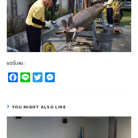
แชร์เลย :
Fa
Li
T
M
c
n
wi
e
e
e
tt
ss
b
er
e
YOU MIGHT ALSO LIKE
o
n
o
g
k
er