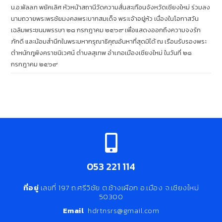
น.อ.พัลลภ พยัคเลิศ หัวหน้าสถานีวัดความสั่นสะเทือนจังหวัดเชียงใหม่ ร่วมลง
นามถวายพระพรชัยมงคลพระบาทสมเด็จ พระเจ้าอยู่หัว เนื่องในโอกาสวัน
เฉลิมพระชนมพรรษา ๒๘ กรกฎาคม ๒๕๖๙ เพื่อแสดงออกถึงความจงรัก
ภักดี และน้อมสำนึกในพระมหากรุณาธิคุณอันหาที่สุดมิได้ ณ เรือนรับรองพระ
ตำหนักภูพิงคราชนิเวศน์ ตำบลสุเทพ อำเภอเมืองเชียงใหม่ ในวันที่ ๒๘
กรกฎาคม ๒๕๖๙
053 221 114
ที่อยู่
เลขที่ 197 ถ.ศรีวิชัย ต.ช้างเผือก อ.เมือง จ.เชียงใหม่
50300
Email
hdrtnsrs@gmail.com