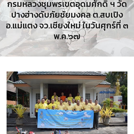
กรมหลวงชุมพรเขตอุดมศักดิ์ ฯ วัด
ปางฮ่างดับภัยชัยมงคล ต.สบเปิง
อ.แม่แตง จว.เชียงใหม่ ในวันศุกร์ที่ ๓
พ.ค.๖๗