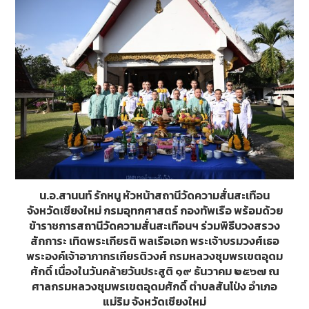
น.อ.สานนท์ รักหนู หัวหน้าสถานีวัดความสั่นสะเทือน
จังหวัดเชียงใหม่ กรมอุทกศาสตร์ กองทัพเรือ พร้อมด้วย
ข้าราชการสถานีวัดความสั่นสะเทือนฯ ร่วมพิธีบวงสรวง
สักการะ เทิดพระเกียรติ พลเรือเอก พระเจ้าบรมวงศ์เธอ
พระองค์เจ้าอาภากรเกียรติวงศ์​ กรมหลวงชุมพรเขตอุดม
ศักดิ์ เนื่องในวันคล้ายวันประสูติ ๑๙ ธันวาคม ๒๕๖๗ ณ
ศาลกรมหลวงชุมพรเขตอุดมศักดิ์ ตำบลสันโป่ง อำเภอ
แม่ริม จังหวัดเชียงใหม่