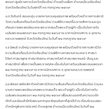
พรรษา ศูนย์ราชการจังหวัดเชียงใหม่ ตำบลช้างเผือก อำเภอเมืองเชียงใหม่
จังหวัดเชียงใหม่ ในวันศุกร์ที่ ๓๑ กรกฎาคม ๒๕๖๙
น.ต.วัชรินทร์ สอนละอุ่น นายทหารควบคุมคุณภาพ พร้อมด้วยข้าราชการสถานี
วัดความสั่นสะเทือนจังหวัดเชียงใหม่ ร่วมพิธีถวายเครื่องราชสักการะและจุด
เทียนถวายพระพรชัยมงคล พระบาทสมเด็จพระเจ้าอยู่หัว เนื่องในโอกาสวัน
เฉลิมพระชนมพรรษา ๒๘ กรกฎาคม ๒๕๖๙ ณ อาคารนิทรรศการ ๑ อุทยาน
หลวงราชพฤกษ์ จังหวัดเชียงใหม่ ในวันที่ ๒๘ กรกฎาคม ๒๕๖๙
ร.อ.นิพนธ์ ดงใหญ่ นายทหารควบคุมคุณภาพ พร้อมด้วยข้าราชการสถานีวัด
ความสั่นสะเทือนจังหวัดเชียงใหม่ ร่วมพิธีทางศาสนามหามงคล 5 ศาสนา
ได้แก่ ศาสนาพุทธ ศาสนาอิสลาม ศาสนาคริสต์ ศาสนาพราหมณ์–ฮินดู และ
ศาสนาซิกข์ เพื่อถวายเป็นพระราชกุศล เนื่องในโอกาสวันเฉลิมพระชนมพรรษา
๒๘ กรกฎาคม ๒๕๖๙ ณ อาคารนิทรรศการ ๑ อุทยานหลวงราชพฤกษ์
จังหวัดเชียงใหม่ ในวันที่ ๒๘ กรกฎาคม ๒๕๖๙
น.อ.พัลลภ พยัคเลิศ หัวหน้าสถานีวัดความสั่นสะเทือนจังหวัดเชียงใหม่ ร่วมลง
นามถวายพระพรชัยมงคลพระบาทสมเด็จ พระเจ้าอยู่หัว เนื่องในโอกาสวัน
เฉลิมพระชนมพรรษา ๒๘ กรกฎาคม ๒๕๖๙ เพื่อแสดงออกถึงความจงรัก
ภักดี และน้อมสำนึกในพระมหากรุณาธิคุณอันหาที่สุดมิได้ ณ เรือนรับรองพระ
ตำหนักภูพิงคราชนิเวศน์ ตำบลสุเทพ อำเภอเมืองเชียงใหม่ ในวันที่ ๒๘