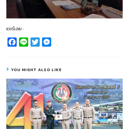
แชร์เลย :
Fa
Li
T
M
c
n
wi
e
e
e
tt
ss
b
er
e
YOU MIGHT ALSO LIKE
o
n
o
g
k
er