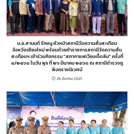
น.อ.สานนท์ รักหนู หัวหน้าสถานีวัดความสั่นสะเทือน
จังหวัดเชียงใหม่ พร้อมด้วยข้าราชการสถานีวัดความสั่น
สะเทือนฯ เข้าร่วมกิจกรรม “สภากาแฟเวียงเจ็ดลิน” ครั้งที่
๔/๒๕๖๘ ในวัน พุธ ที่ ๒๖ มีนาคม ๒๕๖๘ ณ สถานีตำรวจภู
พิงคราชนิเวศน์
26 มีนาคม 2025