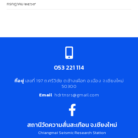
กรกฎาคม ๒๕๖๙
053 221 114
ที่อยู่
เลขที่ 197 ถ.ศรีวิชัย ต.ช้างเผือก อ.เมือง จ.เชียงใหม่
50300
Email
hdrtnsrs@gmail.com
สถานีวัดความสั่นสะเทือน จ.เชียงใหม่
Chiangmai Seismic Research Station