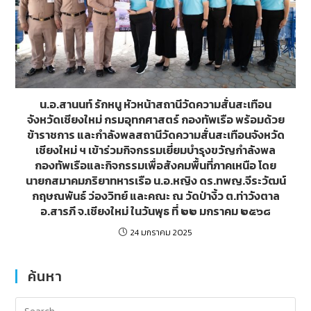
น.อ.สานนท์ รักหนู หัวหน้าสถานีวัดความสั่นสะเทือน
จังหวัดเชียงใหม่ กรมอุทกศาสตร์ กองทัพเรือ พร้อมด้วย
ข้าราชการ และกำลังพลสถานีวัดความสั่นสะเทือนจังหวัด
เชียงใหม่ ฯ เข้าร่วมกิจกรรมเยี่ยมบำรุงขวัญกำลังพล
กองทัพเรือและกิจกรรมเพื่อสังคมพื้นที่ภาคเหนือ โดย
นายกสมาคมภริยาทหารเรือ น.อ.หญิง ดร.ทพญ.จีระวัฒน์
กฤษณพันธ์ ว่องวิทย์ และคณะ ณ วัดป่างิ้ว ต.ท่าวังตาล
อ.สารภี จ.เชียงใหม่ ในวันพุธ ที่ ๒๒ มกราคม ๒๕๖๘
24 มกราคม 2025
ค้นหา