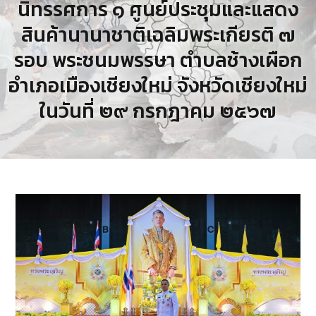
นิทรรศการ ๑ ศูนย์ประชุมและแสดง
สินค้านานาชาติเฉลิมพระเกียรติ ๗
รอบ พระชนมพรรษา ตำบลช้างเผือก
อำเภอเมืองเชียงใหม่ จังหวัดเชียงใหม่
ในวันที่ ๒๙ กรกฎาคม ๒๕๖๗