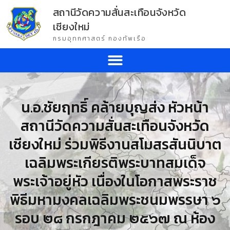
สถานีวัดความสั่นสะเทือนจังหวัด
เชียงใหม่
กรมอุทกศาสตร์ กองทัพเรือ
น.อ.ชัยฤทธิ์ คล้ายบุญส่ง หัวหน้า
สถานีวัดความสั่นสะเทือนจังหวัด
เชียงใหม่ ร่วมพิธีงานสโมสรสันนิบาต
เฉลิมพระเกียรติพระบาทสมเด็จ
พระเจ้าอยู่หัว เนื่องในโอกาสพระราช
พิธีมหามงคลเฉลิมพระชนมพรรษา ๖
รอบ ๒๘ กรกฎาคม ๒๕๖๗ ณ ห้อง