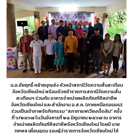
o
g
k
er
น.อ.ชัยฤทธิ์ คล้ายบุญส่ง หัวหน้าสถานีวัดความสั่นสะเทือน
จังหวัดเชียงใหม่ พร้อมด้วยข้าราชการสถานีวัดความสั่น
สะเทือนฯ ร่วมกับ อาคารจำหน่ายผลิตภัณฑ์ศิลปาชีพ
จังหวัดเชียงใหม่ และสำนักงาน อ.ส.ค. (ภาคเหนือตอนบน)
ร่วมเป็นเจ้าภาพจัดกิจกรรม “สภากาแฟเวียงเจ็ดลิน” ครั้ง
ที่ ๖/๒๕๖๗ ในวันอังคารที่ ๒๕ มิถุนายน ๒๕๖๗ ณ อาคาร
จำหน่ายผลิตภัณฑ์ศิลปาชีพจังหวัดเชียงใหม่ โดยมี นาย
ทศพล เผื่อนอุดม รองผู้ว่าราชการจังหวัดเชียงใหม่ ให้