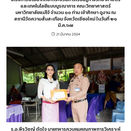
และเทคโนโลยีแบบบูรณาการ คณะวิทยาศาสตร์
มหาวิทยาลัยแม่โจ้ จำนวน ๑๐ ท่าน เข้าศึกษา ดูงาน ณ
สถานีวัดความสั่นสะเทือน จังหวัดเชียงใหม่ ในวันที่ ๒๑
มี.ค.๖๗
21 มีนาคม 2024
ร.อ.พีรวิชญ์ ตัดใจ นายทหารควบคุมคุณภาพการวิเคราะห์