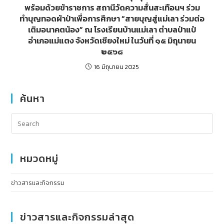
พร้อมด้วยข้าราชการ สถานีวัดความสั่นสะเทือนฯ ร่วม
ทำบุญทอดผ้าป่าเพื่อการศึกษา “สายบุญสู่แม่เลา ร่วมต่อ
เติมอนาคตน้อง” ณ โรงเรียนบ้านแม่เลา ตำบลป่าแป๋
อำเภอแม่แตง จังหวัดเชียงใหม่ ในวันที่ ๑๕ มิถุนายน
๒๕๖๘
16 มิถุนายน 2025
ค้นหา
หมวดหมู่
ข่าวสารและกิจกรรม
ข่าวสารและกิจกรรมล่าสุด