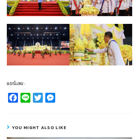
แชร์เลย :
Fa
Li
T
M
c
n
wi
e
e
e
tt
ss
b
er
e
YOU MIGHT ALSO LIKE
o
n