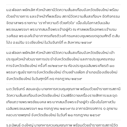
น.อ.พัลลภ พยัคเลิศ หัวหน้าสถานีวัดความสั่นสะเทือนจังหวัดเชียงใหม่ พร้อม
ด้วยข้าราชการ และเจ้าหน้าที่พลเรือน สถานีวัดความสั่นสะเทือนฯ จัดกิจกรรม
จิตอาสาพระราชทาน “เราทำความดี ด้วยหัวใจ” เนื่องในโอกาสวันเฉลิม
พระชนมพรรษา พระบาทสมเด็จพระเจ้าอยู่หัว ณ ศาลพลเรือเอกพระเจ้าบรม
วงศ์เธอ พระองค์เจ้าอาภากรเกียรติวงศ์ กรมหลวงชุมพรเขตอุดมศักดิ์ ต.สัน
โป่ง อ.แม่ริม จว.เชียงใหม่ ในวันจันทร์ที่ ๓ สิงหาคม ๒๕๖๙
น.อ.พัลลภ พยัคเลิศ หัวหน้าสถานีวัดความสั่นสะเทือนจังหวัดเชียงใหม่ เข้า
ประชุมหัวหน้าส่วนราชการประจำจังหวัดเชียงใหม่ และการประชุมคณะกรม
การจังหวัดเชียงใหม่ ครั้งที่ ๗/๒๕๖๙ ณ ห้องประชุมเฉลิมพระเกียรติ ๘๐
พรรษา ศูนย์ราชการจังหวัดเชียงใหม่ ตำบลช้างเผือก อำเภอเมืองเชียงใหม่
จังหวัดเชียงใหม่ ในวันศุกร์ที่ ๓๑ กรกฎาคม ๒๕๖๙
น.ต.วัชรินทร์ สอนละอุ่น นายทหารควบคุมคุณภาพ พร้อมด้วยข้าราชการสถานี
วัดความสั่นสะเทือนจังหวัดเชียงใหม่ ร่วมพิธีถวายเครื่องราชสักการะและจุด
เทียนถวายพระพรชัยมงคล พระบาทสมเด็จพระเจ้าอยู่หัว เนื่องในโอกาสวัน
เฉลิมพระชนมพรรษา ๒๘ กรกฎาคม ๒๕๖๙ ณ อาคารนิทรรศการ ๑ อุทยาน
หลวงราชพฤกษ์ จังหวัดเชียงใหม่ ในวันที่ ๒๘ กรกฎาคม ๒๕๖๙
ร.อ.นิพนธ์ ดงใหญ่ นายทหารควบคุมคุณภาพ พร้อมด้วยข้าราชการสถานีวัด