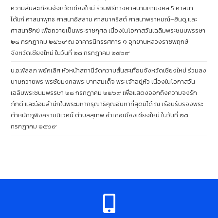
ความสั่นสะเทือนจังหวัดเชียงใหม่ ร่วมพิธีทางศาสนามหามงคล 5 ศาสนา
ได้แก่ ศาสนาพุทธ ศาสนาอิสลาม ศาสนาคริสต์ ศาสนาพราหมณ์–ฮินดู และ
ศาสนาซิกข์ เพื่อถวายเป็นพระราชกุศล เนื่องในโอกาสวันเฉลิมพระชนมพรรษา
๒๘ กรกฎาคม ๒๕๖๙ ณ อาคารนิทรรศการ ๑ อุทยานหลวงราชพฤกษ์
จังหวัดเชียงใหม่ ในวันที่ ๒๘ กรกฎาคม ๒๕๖๙
น.อ.พัลลภ พยัคเลิศ หัวหน้าสถานีวัดความสั่นสะเทือนจังหวัดเชียงใหม่ ร่วมลง
นามถวายพระพรชัยมงคลพระบาทสมเด็จ พระเจ้าอยู่หัว เนื่องในโอกาสวัน
เฉลิมพระชนมพรรษา ๒๘ กรกฎาคม ๒๕๖๙ เพื่อแสดงออกถึงความจงรัก
ภักดี และน้อมสำนึกในพระมหากรุณาธิคุณอันหาที่สุดมิได้ ณ เรือนรับรองพระ
ตำหนักภูพิงคราชนิเวศน์ ตำบลสุเทพ อำเภอเมืองเชียงใหม่ ในวันที่ ๒๘
กรกฎาคม ๒๕๖๙