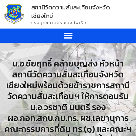
สถานีวัดความสั่นสะเทือนจังหวัด
เชียงใหม่
กรมอุทกศาสตร์ กองทัพเรือ
น.อ.ชัยฤทธิ์ คล้ายบุญส่ง หัวหน้า
สถานีวัดความสั่นสะเทือนจังหวัด
เชียงใหม่พร้อมด้วยข้าราชการสถานี
วัดความสั่นสะเทือนฯ ให้การตอนรับ
น.อ.วรชาติ มนตรี รอง
ผอ.กอท.สกบ.กบ.ทร. ผช.เลขานุการ
คณะกรรมการที่ดิน ทร.(๑) และคณะฯ