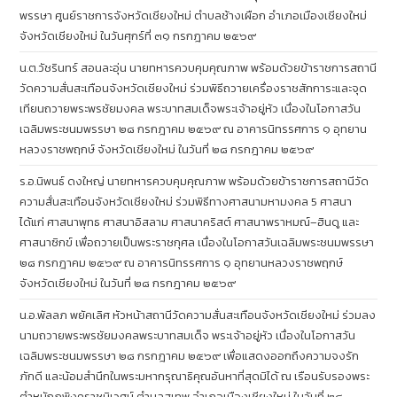
พรรษา ศูนย์ราชการจังหวัดเชียงใหม่ ตำบลช้างเผือก อำเภอเมืองเชียงใหม่
จังหวัดเชียงใหม่ ในวันศุกร์ที่ ๓๑ กรกฎาคม ๒๕๖๙
น.ต.วัชรินทร์ สอนละอุ่น นายทหารควบคุมคุณภาพ พร้อมด้วยข้าราชการสถานี
วัดความสั่นสะเทือนจังหวัดเชียงใหม่ ร่วมพิธีถวายเครื่องราชสักการะและจุด
เทียนถวายพระพรชัยมงคล พระบาทสมเด็จพระเจ้าอยู่หัว เนื่องในโอกาสวัน
เฉลิมพระชนมพรรษา ๒๘ กรกฎาคม ๒๕๖๙ ณ อาคารนิทรรศการ ๑ อุทยาน
หลวงราชพฤกษ์ จังหวัดเชียงใหม่ ในวันที่ ๒๘ กรกฎาคม ๒๕๖๙
ร.อ.นิพนธ์ ดงใหญ่ นายทหารควบคุมคุณภาพ พร้อมด้วยข้าราชการสถานีวัด
ความสั่นสะเทือนจังหวัดเชียงใหม่ ร่วมพิธีทางศาสนามหามงคล 5 ศาสนา
ได้แก่ ศาสนาพุทธ ศาสนาอิสลาม ศาสนาคริสต์ ศาสนาพราหมณ์–ฮินดู และ
ศาสนาซิกข์ เพื่อถวายเป็นพระราชกุศล เนื่องในโอกาสวันเฉลิมพระชนมพรรษา
๒๘ กรกฎาคม ๒๕๖๙ ณ อาคารนิทรรศการ ๑ อุทยานหลวงราชพฤกษ์
จังหวัดเชียงใหม่ ในวันที่ ๒๘ กรกฎาคม ๒๕๖๙
น.อ.พัลลภ พยัคเลิศ หัวหน้าสถานีวัดความสั่นสะเทือนจังหวัดเชียงใหม่ ร่วมลง
นามถวายพระพรชัยมงคลพระบาทสมเด็จ พระเจ้าอยู่หัว เนื่องในโอกาสวัน
เฉลิมพระชนมพรรษา ๒๘ กรกฎาคม ๒๕๖๙ เพื่อแสดงออกถึงความจงรัก
ภักดี และน้อมสำนึกในพระมหากรุณาธิคุณอันหาที่สุดมิได้ ณ เรือนรับรองพระ
ตำหนักภูพิงคราชนิเวศน์ ตำบลสุเทพ อำเภอเมืองเชียงใหม่ ในวันที่ ๒๘