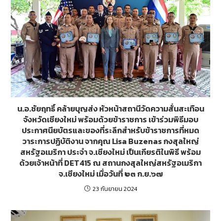
น.อ.ชัยฤทธิ์ คล้ายบุญส่ง หัวหน้าสถานีวัดความสั่นสะเทือน
จังหวัดเชียงใหม่ พร้อมด้วยข้าราชการ เข้าร่วมพิธีมอบ
ประกาศนียบัตรและของที่ระลึกสำหรับข้าราชการที่หมด
วาระการปฏิบัติงาน จากคุณ Lisa Buzenas กงสุลใหญ่
สหรัฐอเมริกา ประจำ จ.เชียงใหม่ เป็นเกียรติในพิธี พร้อม
ด้วยเจ้าหน้าที่ DET415 ณ สถานกงสุลใหญ่สหรัฐอเมริกา
จ.เชียงใหม่ เมื่อวันที่ ๒๓ ก.ย.๖๗
23 กันยายน 2024