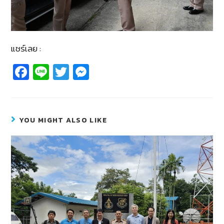
แชร์เลย :
Fa
Li
T
M
c
n
wi
e
e
e
tt
ss
b
er
e
YOU MIGHT ALSO LIKE
o
n
o
g
k
er