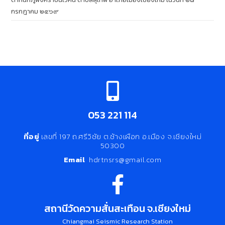
กรกฎาคม ๒๕๖๙
053 221 114
ที่อยู่
เลขที่ 197 ถ.ศรีวิชัย ต.ช้างเผือก อ.เมือง จ.เชียงใหม่
50300
Email
hdrtnsrs@gmail.com
สถานีวัดความสั่นสะเทือน จ.เชียงใหม่
Chiangmai Seismic Research Station