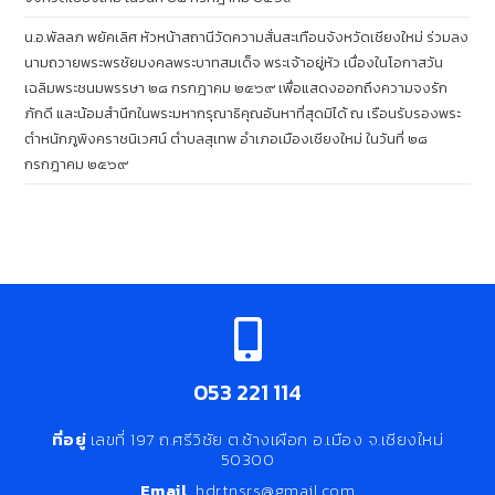
น.อ.พัลลภ พยัคเลิศ หัวหน้าสถานีวัดความสั่นสะเทือนจังหวัดเชียงใหม่ ร่วมลง
นามถวายพระพรชัยมงคลพระบาทสมเด็จ พระเจ้าอยู่หัว เนื่องในโอกาสวัน
เฉลิมพระชนมพรรษา ๒๘ กรกฎาคม ๒๕๖๙ เพื่อแสดงออกถึงความจงรัก
ภักดี และน้อมสำนึกในพระมหากรุณาธิคุณอันหาที่สุดมิได้ ณ เรือนรับรองพระ
ตำหนักภูพิงคราชนิเวศน์ ตำบลสุเทพ อำเภอเมืองเชียงใหม่ ในวันที่ ๒๘
กรกฎาคม ๒๕๖๙
053 221 114
ที่อยู่
เลขที่ 197 ถ.ศรีวิชัย ต.ช้างเผือก อ.เมือง จ.เชียงใหม่
50300
Email
hdrtnsrs@gmail.com