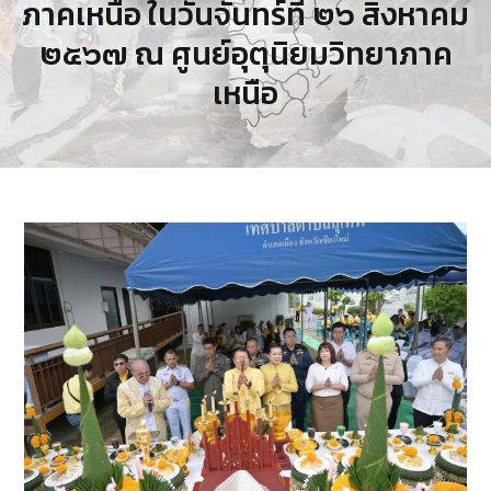
ภาคเหนือ ในวันจันทร์ที่ ๒๖ สิงหาคม
๒๕๖๗ ณ ศูนย์อุตุนิยมวิทยาภาค
เหนือ