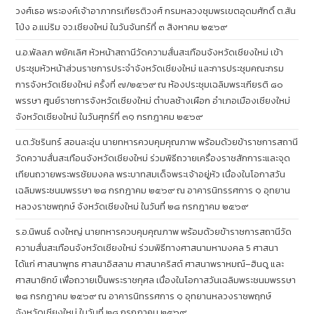
วงศ์เธอ พระองค์เจ้าอาภากรเกียรติวงศ์ กรมหลวงชุมพรเขตอุดมศักดิ์ ต.สัน
โป่ง อ.แม่ริม จว.เชียงใหม่ ในวันจันทร์ที่ ๓ สิงหาคม ๒๕๖๙
น.อ.พัลลภ พยัคเลิศ หัวหน้าสถานีวัดความสั่นสะเทือนจังหวัดเชียงใหม่ เข้า
ประชุมหัวหน้าส่วนราชการประจำจังหวัดเชียงใหม่ และการประชุมคณะกรม
การจังหวัดเชียงใหม่ ครั้งที่ ๗/๒๕๖๙ ณ ห้องประชุมเฉลิมพระเกียรติ ๘๐
พรรษา ศูนย์ราชการจังหวัดเชียงใหม่ ตำบลช้างเผือก อำเภอเมืองเชียงใหม่
จังหวัดเชียงใหม่ ในวันศุกร์ที่ ๓๑ กรกฎาคม ๒๕๖๙
น.ต.วัชรินทร์ สอนละอุ่น นายทหารควบคุมคุณภาพ พร้อมด้วยข้าราชการสถานี
วัดความสั่นสะเทือนจังหวัดเชียงใหม่ ร่วมพิธีถวายเครื่องราชสักการะและจุด
เทียนถวายพระพรชัยมงคล พระบาทสมเด็จพระเจ้าอยู่หัว เนื่องในโอกาสวัน
เฉลิมพระชนมพรรษา ๒๘ กรกฎาคม ๒๕๖๙ ณ อาคารนิทรรศการ ๑ อุทยาน
หลวงราชพฤกษ์ จังหวัดเชียงใหม่ ในวันที่ ๒๘ กรกฎาคม ๒๕๖๙
ร.อ.นิพนธ์ ดงใหญ่ นายทหารควบคุมคุณภาพ พร้อมด้วยข้าราชการสถานีวัด
ความสั่นสะเทือนจังหวัดเชียงใหม่ ร่วมพิธีทางศาสนามหามงคล 5 ศาสนา
ได้แก่ ศาสนาพุทธ ศาสนาอิสลาม ศาสนาคริสต์ ศาสนาพราหมณ์–ฮินดู และ
ศาสนาซิกข์ เพื่อถวายเป็นพระราชกุศล เนื่องในโอกาสวันเฉลิมพระชนมพรรษา
๒๘ กรกฎาคม ๒๕๖๙ ณ อาคารนิทรรศการ ๑ อุทยานหลวงราชพฤกษ์
จังหวัดเชียงใหม่ ในวันที่ ๒๘ กรกฎาคม ๒๕๖๙