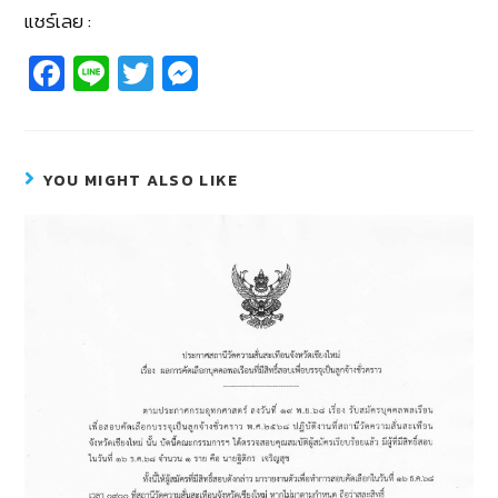
แชร์เลย :
Fa
Li
T
M
c
n
wi
e
e
e
tt
ss
b
er
e
YOU MIGHT ALSO LIKE
o
n
o
g
k
er