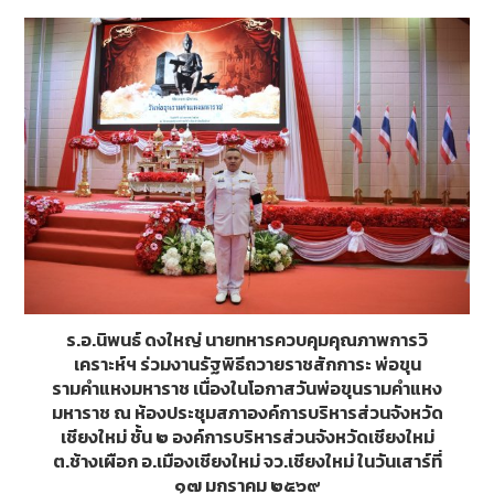
ร.อ.นิพนธ์ ดงใหญ่ นายทหารควบคุมคุณภาพการวิ
เคราะห์ฯ ร่วมงานรัฐพิธีถวายราชสักการะ พ่อขุน
รามคำแหงมหาราช เนื่องในโอกาสวันพ่อขุนรามคำแหง
มหาราช ณ ห้องประชุมสภาองค์การบริหารส่วนจังหวัด
เชียงใหม่ ชั้น ๒ องค์การบริหารส่วนจังหวัดเชียงใหม่
ต.ช้างเผือก อ.เมืองเชียงใหม่ จว.เชียงใหม่ ในวันเสาร์ที่
๑๗ มกราคม ๒๕๖๙