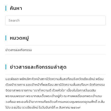
ค้นหา
หมวดหมู่
ข่าวสารและกิจกรรม
ข่าวสารและกิจกรรมล่าสุด
น.อ.พัลลภ พยัคเลิศ หัวหน้าสถานีวัดความสั่นสะเทือนจังหวัดเชียงใหม่ พร้อม
ด้วยข้าราชการ และเจ้าหน้าที่พลเรือน สถานีวัดความสั่นสะเทือนฯ จัดกิจกรรม
จิตอาสาพระราชทาน “เราทำความดี ด้วยหัวใจ” เนื่องในโอกาสวันเฉลิม
พระชนมพรรษา พระบาทสมเด็จพระเจ้าอยู่หัว ณ ศาลพลเรือเอกพระเจ้าบรม
วงศ์เธอ พระองค์เจ้าอาภากรเกียรติวงศ์ กรมหลวงชุมพรเขตอุดมศักดิ์ ต.สัน
โป่ง อ.แม่ริม จว.เชียงใหม่ ในวันจันทร์ที่ ๓ สิงหาคม ๒๕๖๙