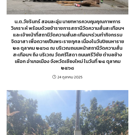
น.ต.วัชรินทร์ สอนละอุ่น นายทหารควบคุมคุณภาพการ
วิเคราะห์ พร้อมด้วยข้าราชการสถานีวัดความสั่นสะเทือนฯ
และเจ้าหน้าที่สถานีวัดความสั่นสะเทือนฯร่วมทำกิจกรรม
จิตอาสา เพื่อถวายเป็นพระราชกุศล เนื่องในวันปิยมหาราช
๒๓ ตุลาคม ๒๕๖๘ ณ บริเวณถนนหน้าสถานีวัดความสั่น
สะเทือนฯ ถึง บริเวณ วัดศรีโสดา ถนนศรีวิชัย ตำบลช้าง
เผือก อำเภอเมือง จังหวัดเชียงใหม่ ในวันที่ ๒๔ ตุลาคม
๒๕๖๘
24 ตุลาคม 2025