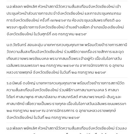
น.อ.พัลลภ พยัคเลิศ หัวหน้าสถานีวัดความสั่นสะเทือนจังหวัดเชียงใหม่ เข้า
ประชุมหัวหน้าส่วนราชการประจำจังหวัดเชียงใหม่ และการประชุมคณะกรม
การจังหวัดเชียงใหม่ ครั้งที่ ๗/๒๕๖๙ ณ ห้องประชุมเฉลิมพระเกียรติ ๘๐
พรรษา ศูนย์ราชการจังหวัดเชียงใหม่ ตำบลช้างเผือก อำเภอเมืองเชียงใหม่
จังหวัดเชียงใหม่ ในวันศุกร์ที่ ๓๑ กรกฎาคม ๒๕๖๙
น.ต.วัชรินทร์ สอนละอุ่น นายทหารควบคุมคุณภาพ พร้อมด้วยข้าราชการสถานี
วัดความสั่นสะเทือนจังหวัดเชียงใหม่ ร่วมพิธีถวายเครื่องราชสักการะและจุด
เทียนถวายพระพรชัยมงคล พระบาทสมเด็จพระเจ้าอยู่หัว เนื่องในโอกาสวัน
เฉลิมพระชนมพรรษา ๒๘ กรกฎาคม ๒๕๖๙ ณ อาคารนิทรรศการ ๑ อุทยาน
หลวงราชพฤกษ์ จังหวัดเชียงใหม่ ในวันที่ ๒๘ กรกฎาคม ๒๕๖๙
ร.อ.นิพนธ์ ดงใหญ่ นายทหารควบคุมคุณภาพ พร้อมด้วยข้าราชการสถานีวัด
ความสั่นสะเทือนจังหวัดเชียงใหม่ ร่วมพิธีทางศาสนามหามงคล 5 ศาสนา
ได้แก่ ศาสนาพุทธ ศาสนาอิสลาม ศาสนาคริสต์ ศาสนาพราหมณ์–ฮินดู และ
ศาสนาซิกข์ เพื่อถวายเป็นพระราชกุศล เนื่องในโอกาสวันเฉลิมพระชนมพรรษา
๒๘ กรกฎาคม ๒๕๖๙ ณ อาคารนิทรรศการ ๑ อุทยานหลวงราชพฤกษ์
จังหวัดเชียงใหม่ ในวันที่ ๒๘ กรกฎาคม ๒๕๖๙
น.อ.พัลลภ พยัคเลิศ หัวหน้าสถานีวัดความสั่นสะเทือนจังหวัดเชียงใหม่ ร่วมลง