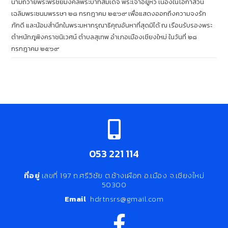
นามถวายพระพรชัยมงคลพระบาทสมเด็จ พระเจ้าอยู่หัว เนื่องในโอกาสวัน
เฉลิมพระชนมพรรษา ๒๘ กรกฎาคม ๒๕๖๙ เพื่อแสดงออกถึงความจงรัก
ภักดี และน้อมสำนึกในพระมหากรุณาธิคุณอันหาที่สุดมิได้ ณ เรือนรับรองพระ
ตำหนักภูพิงคราชนิเวศน์ ตำบลสุเทพ อำเภอเมืองเชียงใหม่ ในวันที่ ๒๘
กรกฎาคม ๒๕๖๙
053 221 114
ที่อยู่
เลขที่ 197 ถ.ศรีวิชัย ต.ช้างเผือก อ.เมือง จ.เชียงใหม่
50300
Email
hdrtnsrs@gmail.com