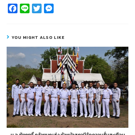
Fa
Li
T
M
c
n
wi
e
e
e
tt
ss
b
er
e
YOU MIGHT ALSO LIKE
o
n
o
g
k
er
น.อ.ชัยฤทธิ์ คล้ายบุญส่ง หัวหน้าสถานีวัดความสั่นสะเทือน