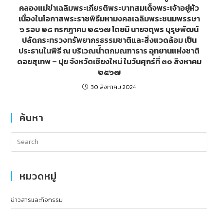
คลองแม่ข่าเฉลิมพระเกียรติพระบาทสมเด็จพระเจ้าอยู่หัว
เนื่องในโอกาสพระราชพิธีมหามงคลเฉลิมพระชนมพรรษา
๖ รอบ ๒๘ กรกฎาคม ๒๕๖๗ โดยมี นายจตุพร บุรุษพัฒน์
ปลัดกระทรวงทรัพยากรธรรมชาติและสิ่งแวดล้อม เป็น
ประธานในพิธี ณ บริเวณน้ำตกมณฑาธาร อุทยานแห่งชาติ
ดอยสุเทพ – ปุย จังหวัดเชียงใหม่ ในวันศุกร์ที่ ๓๐ สิงหาคม
๒๕๖๗
30 สิงหาคม 2024
ค้นหา
หมวดหมู่
ข่าวสารและกิจกรรม