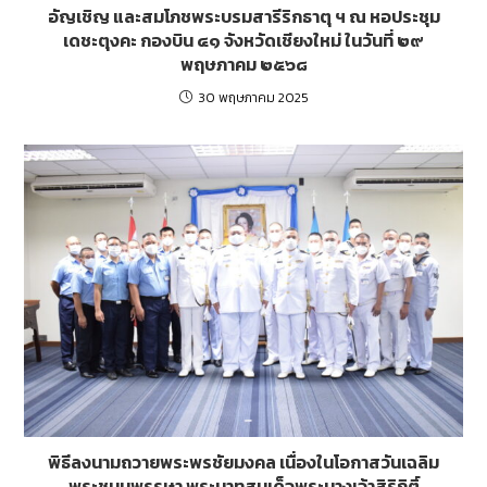
อัญเชิญ และสมโภชพระบรมสารีริกธาตุ ฯ ณ หอประชุม
เดชะตุงคะ กองบิน ๔๑ จังหวัดเชียงใหม่ ในวันที่ ๒๙
พฤษภาคม ๒๕๖๘
30 พฤษภาคม 2025
พิธีลงนามถวายพระพรชัยมงคล เนื่องในโอกาสวันเฉลิม
พระชนมพรรษา พระบาทสมเด็จพระนางเจ้าสิริกิติ์