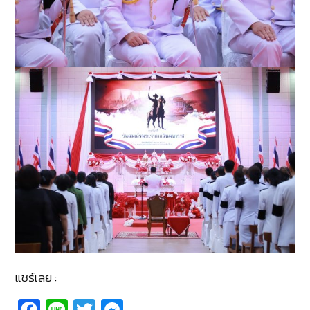
แชร์เลย :
Fa
Li
T
M