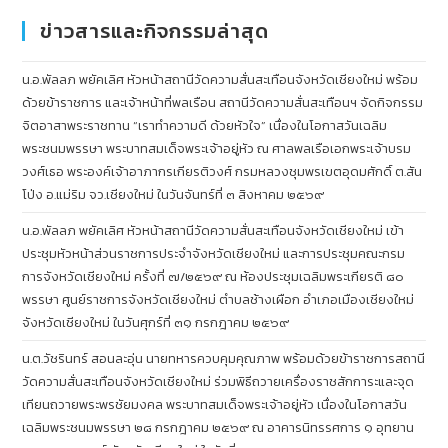
ข่าวสารและกิจกรรมล่าสุด
น.อ.พัลลภ พยัคเลิศ หัวหน้าสถานีวัดความสั่นสะเทือนจังหวัดเชียงใหม่ พร้อม
ด้วยข้าราชการ และเจ้าหน้าที่พลเรือน สถานีวัดความสั่นสะเทือนฯ จัดกิจกรรม
จิตอาสาพระราชทาน “เราทำความดี ด้วยหัวใจ” เนื่องในโอกาสวันเฉลิม
พระชนมพรรษา พระบาทสมเด็จพระเจ้าอยู่หัว ณ ศาลพลเรือเอกพระเจ้าบรม
วงศ์เธอ พระองค์เจ้าอาภากรเกียรติวงศ์ กรมหลวงชุมพรเขตอุดมศักดิ์ ต.สัน
โป่ง อ.แม่ริม จว.เชียงใหม่ ในวันจันทร์ที่ ๓ สิงหาคม ๒๕๖๙
น.อ.พัลลภ พยัคเลิศ หัวหน้าสถานีวัดความสั่นสะเทือนจังหวัดเชียงใหม่ เข้า
ประชุมหัวหน้าส่วนราชการประจำจังหวัดเชียงใหม่ และการประชุมคณะกรม
การจังหวัดเชียงใหม่ ครั้งที่ ๗/๒๕๖๙ ณ ห้องประชุมเฉลิมพระเกียรติ ๘๐
พรรษา ศูนย์ราชการจังหวัดเชียงใหม่ ตำบลช้างเผือก อำเภอเมืองเชียงใหม่
จังหวัดเชียงใหม่ ในวันศุกร์ที่ ๓๑ กรกฎาคม ๒๕๖๙
น.ต.วัชรินทร์ สอนละอุ่น นายทหารควบคุมคุณภาพ พร้อมด้วยข้าราชการสถานี
วัดความสั่นสะเทือนจังหวัดเชียงใหม่ ร่วมพิธีถวายเครื่องราชสักการะและจุด
เทียนถวายพระพรชัยมงคล พระบาทสมเด็จพระเจ้าอยู่หัว เนื่องในโอกาสวัน
เฉลิมพระชนมพรรษา ๒๘ กรกฎาคม ๒๕๖๙ ณ อาคารนิทรรศการ ๑ อุทยาน