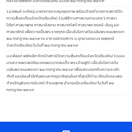
หลวงราชพฤกษ์ จังหวัดเชียงใหม่ ในวันที่ ๒๘ กรกฎาคม ๒๕๖๙
ร.อ.นิพนธ์ ดงใหญ่ นายทหารควบคุมคุณภาพ พร้อมด้วยข้าราชการสถานีวัด
ความสั่นสะเทือนจังหวัดเชียงใหม่ ร่วมพิธีทางศาสนามหามงคล 5 ศาสนา
ได้แก่ ศาสนาพุทธ ศาสนาอิสลาม ศาสนาคริสต์ ศาสนาพราหมณ์–ฮินดู และ
ศาสนาซิกข์ เพื่อถวายเป็นพระราชกุศล เนื่องในโอกาสวันเฉลิมพระชนมพรรษา
๒๘ กรกฎาคม ๒๕๖๙ ณ อาคารนิทรรศการ ๑ อุทยานหลวงราชพฤกษ์
จังหวัดเชียงใหม่ ในวันที่ ๒๘ กรกฎาคม ๒๕๖๙
น.อ.พัลลภ พยัคเลิศ หัวหน้าสถานีวัดความสั่นสะเทือนจังหวัดเชียงใหม่ ร่วมลง
นามถวายพระพรชัยมงคลพระบาทสมเด็จ พระเจ้าอยู่หัว เนื่องในโอกาสวัน
เฉลิมพระชนมพรรษา ๒๘ กรกฎาคม ๒๕๖๙ เพื่อแสดงออกถึงความจงรัก
ภักดี และน้อมสำนึกในพระมหากรุณาธิคุณอันหาที่สุดมิได้ ณ เรือนรับรองพระ
ตำหนักภูพิงคราชนิเวศน์ ตำบลสุเทพ อำเภอเมืองเชียงใหม่ ในวันที่ ๒๘
กรกฎาคม ๒๕๖๙