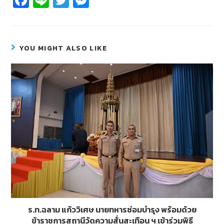
c
n
wi
e
e
e
tt
ss
b
er
e
YOU MIGHT ALSO LIKE
o
n
o
g
k
er
ร.ท.ฉลาม แก้ววิเศษ นายทหารซ่อมบำรุง พร้อมด้วย
ข้าราชการสถานีวัดความสั่นสะเทือน ฯ เข้าร่วมพิธี