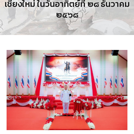
เชียงใหม่ ในวันอาทิตย์ที่ ๒๘ ธันวาคม
๒๕๖๘