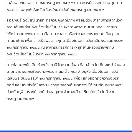
เฉลิมพระชนมพรรษา ๒๘ กรกฎาคม ๒๕๖๙ ณ อาคารนิทรรศการ ๑ อุทยาน
หลวงราชพฤกษ์ จังหวัดเชียงใหม่ ในวันที่ ๒๘ กรกฎาคม ๒๕๖๙
ร.อ.นิพนธ์ ดงใหญ่ นายทหารควบคุมคุณภาพ พร้อมด้วยข้าราชการสถานีวัด
ความสั่นสะเทือนจังหวัดเชียงใหม่ ร่วมพิธีทางศาสนามหามงคล 5 ศาสนา
ได้แก่ ศาสนาพุทธ ศาสนาอิสลาม ศาสนาคริสต์ ศาสนาพราหมณ์–ฮินดู และ
ศาสนาซิกข์ เพื่อถวายเป็นพระราชกุศล เนื่องในโอกาสวันเฉลิมพระชนมพรรษา
๒๘ กรกฎาคม ๒๕๖๙ ณ อาคารนิทรรศการ ๑ อุทยานหลวงราชพฤกษ์
จังหวัดเชียงใหม่ ในวันที่ ๒๘ กรกฎาคม ๒๕๖๙
น.อ.พัลลภ พยัคเลิศ หัวหน้าสถานีวัดความสั่นสะเทือนจังหวัดเชียงใหม่ ร่วมลง
นามถวายพระพรชัยมงคลพระบาทสมเด็จ พระเจ้าอยู่หัว เนื่องในโอกาสวัน
เฉลิมพระชนมพรรษา ๒๘ กรกฎาคม ๒๕๖๙ เพื่อแสดงออกถึงความจงรัก
ภักดี และน้อมสำนึกในพระมหากรุณาธิคุณอันหาที่สุดมิได้ ณ เรือนรับรองพระ
ตำหนักภูพิงคราชนิเวศน์ ตำบลสุเทพ อำเภอเมืองเชียงใหม่ ในวันที่ ๒๘
กรกฎาคม ๒๕๖๙