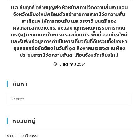
น.อ.ชัยฤทธิ์ คล้ายบุญส่ง หัวหน้าสถานีวัดความสั่นสะเทือน
จังหวัดเชียงใหม่พร้อมด้วยข้าราชการสถานีวัดความสั่น
สะเทือนฯ ให้การตอนรับ น.อ.วรชาติ มนตรี รอง
ผอ.กอท.สกบ.กบ.ทร. ผช.เลขานุการคณะกรรมการที่ดิน
ทร.(๑) และคณะฯ ในการตรวจที่ดิน ทร. พื้นที่ จว.เชียงใหม่
และรับฟังข้อมูลการดำเนินการเกี่ยวกับที่ดินรวมทั้งปัญหา
อุปสรรคข้อขัดข้อง ในวันที่ ๑๕ สิงหาคม ๒๕๖๗ ณ ห้อง
ประชุมสถานีวัดความสั่นสะเทือนจังหวัดเชียงใหม่
15 สิงหาคม 2024
ค้นหา
หมวดหมู่
ข่าวสารและกิจกรรม