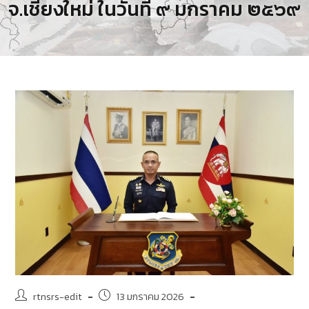
จ.เชียงใหม่ ในวันที่ ๙ มกราคม ๒๕๖๙
rtnsrs-edit
13 มกราคม 2026