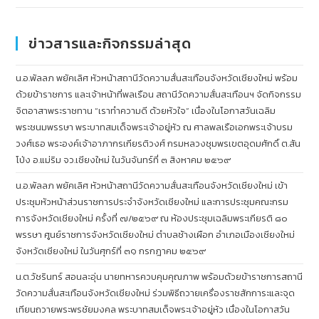
ข่าวสารและกิจกรรมล่าสุด
น.อ.พัลลภ พยัคเลิศ หัวหน้าสถานีวัดความสั่นสะเทือนจังหวัดเชียงใหม่ พร้อม
ด้วยข้าราชการ และเจ้าหน้าที่พลเรือน สถานีวัดความสั่นสะเทือนฯ จัดกิจกรรม
จิตอาสาพระราชทาน “เราทำความดี ด้วยหัวใจ” เนื่องในโอกาสวันเฉลิม
พระชนมพรรษา พระบาทสมเด็จพระเจ้าอยู่หัว ณ ศาลพลเรือเอกพระเจ้าบรม
วงศ์เธอ พระองค์เจ้าอาภากรเกียรติวงศ์ กรมหลวงชุมพรเขตอุดมศักดิ์ ต.สัน
โป่ง อ.แม่ริม จว.เชียงใหม่ ในวันจันทร์ที่ ๓ สิงหาคม ๒๕๖๙
น.อ.พัลลภ พยัคเลิศ หัวหน้าสถานีวัดความสั่นสะเทือนจังหวัดเชียงใหม่ เข้า
ประชุมหัวหน้าส่วนราชการประจำจังหวัดเชียงใหม่ และการประชุมคณะกรม
การจังหวัดเชียงใหม่ ครั้งที่ ๗/๒๕๖๙ ณ ห้องประชุมเฉลิมพระเกียรติ ๘๐
พรรษา ศูนย์ราชการจังหวัดเชียงใหม่ ตำบลช้างเผือก อำเภอเมืองเชียงใหม่
จังหวัดเชียงใหม่ ในวันศุกร์ที่ ๓๑ กรกฎาคม ๒๕๖๙
น.ต.วัชรินทร์ สอนละอุ่น นายทหารควบคุมคุณภาพ พร้อมด้วยข้าราชการสถานี
วัดความสั่นสะเทือนจังหวัดเชียงใหม่ ร่วมพิธีถวายเครื่องราชสักการะและจุด
เทียนถวายพระพรชัยมงคล พระบาทสมเด็จพระเจ้าอยู่หัว เนื่องในโอกาสวัน