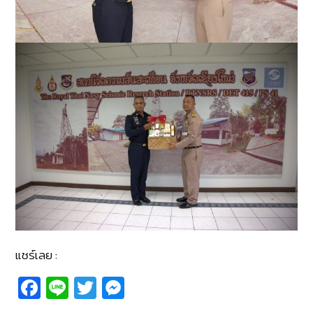
แชร์เลย :
Fa
Li
T
M
c
n
wi
e