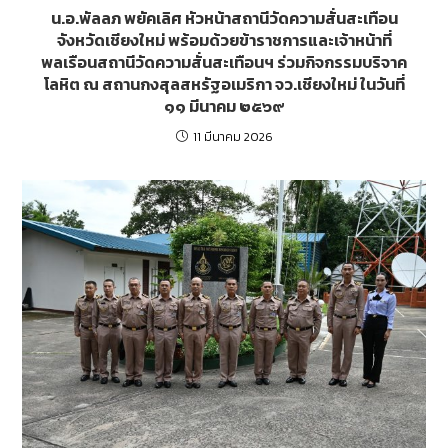
น.อ.พัลลภ พยัคเลิศ หัวหน้าสถานีวัดความสั่นสะเทือน
จังหวัดเชียงใหม่ พร้อมด้วยข้าราชการและเจ้าหน้าที่
พลเรือนสถานีวัดความสั่นสะเทือนฯ ร่วมกิจกรรมบริจาค
โลหิต ณ สถานกงสุลสหรัฐอเมริกา จว.เชียงใหม่ ในวันที่
๑๑ มีนาคม ๒๕๖๙
11 มีนาคม 2026