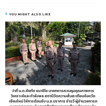
e
e
tt
ss
b
er
e
YOU MIGHT ALSO LIKE
o
n
o
g
k
er
ว่าที่ น.ต.ชัยทัต ธนาธิโช นายทหารควบคุมคุณภาพการ
วิเคราะห์และกำลังพล สถานีวัดความสั่นสะเทือนจังหวัด
เชียงใหม่ ให้การต้อนรับ น.อ.ปราการ ขำฉวี ผู้อำนวยการก