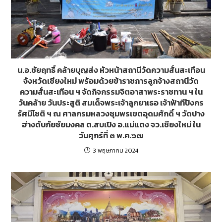
น.อ.ชัยฤทธิ์ คล้ายบุญส่ง หัวหน้าสถานีวัดความสั่นสะเทือน
จังหวัดเชียงใหม่ พร้อมด้วยข้าราชการลูกจ้างสถานีวัด
ความสั่นสะเทือน ฯ จัดกิจกรรมจิตอาสาพระราชทาน ฯ ใน
วันคล้าย วันประสูติ สมเด็จพระเจ้าลูกยาเธอ เจ้าฟ้าทีปังกร
รัศมีโชติ ฯ ณ ศาลกรมหลวงชุมพรเขตอุดมศักดิ์ ฯ วัดปาง
ฮ่างดับภัยชัยมงคล ต.สบเปิง อ.แม่แตง จว.เชียงใหม่ ใน
วันศุกร์ที่ ๓ พ.ค.๖๗
3 พฤษภาคม 2024