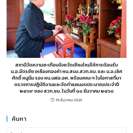
สถานีวัดความสะเทือนจังหวัดเชียงใหม่ให้การต้อนรับ
น.อ.ฉัตรชัย เหลืองทองคำ หน.สนง.สวท.ชม. และ น.อ.เลิศ
ศักดิ์ หนูนิ่ม รอง หน.นฝอ.อศ. พร้อมคณะฯ ในโอกาสที่มา
ตรวจการปฏิบัติงานและจัดทำแผนงบประมาณประจำปี
๒๕๖๙ ของ สวท.ชม. ในวันที่ ๑๘ ธันวาคม ๒๕๖๘
19 ธันวาคม 2025
ค้นหา