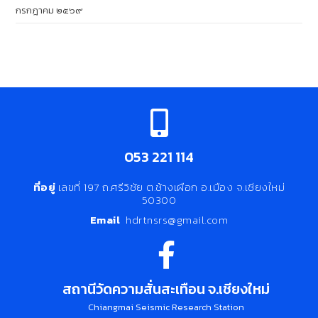
กรกฎาคม ๒๕๖๙
053 221 114
ที่อยู่
เลขที่ 197 ถ.ศรีวิชัย ต.ช้างเผือก อ.เมือง จ.เชียงใหม่
50300
Email
hdrtnsrs@gmail.com
สถานีวัดความสั่นสะเทือน จ.เชียงใหม่
Chiangmai Seismic Research Station