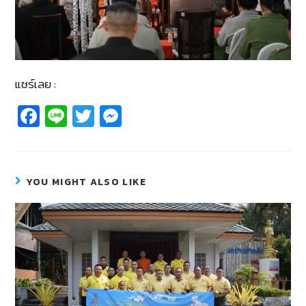
แชร์เลย :
Fa
Li
T
M
c
n
wi
e
e
e
tt
ss
b
er
e
YOU MIGHT ALSO LIKE
o
n
o
g
k
er