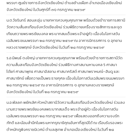
พรรษา ศูนย์ราชการจังหวัดเชียงใหม่ ตำบลช้างเผือก อำเภอเมืองเชียงใหม่
จังหวัดเชียงใหม่ ในวันศุกร์ที่ ๓๑ กรกฎาคม ๒๕๖๙
น.ต.วัชรินทร์ สอนละอุ่น นายทหารควบคุมคุณภาพ พร้อมด้วยข้าราชการสถานี
วัดความสั่นสะเทือนจังหวัดเชียงใหม่ ร่วมพิธีถวายเครื่องราชสักการะและจุด
เทียนถวายพระพรชัยมงคล พระบาทสมเด็จพระเจ้าอยู่หัว เนื่องในโอกาสวัน
เฉลิมพระชนมพรรษา ๒๘ กรกฎาคม ๒๕๖๙ ณ อาคารนิทรรศการ ๑ อุทยาน
หลวงราชพฤกษ์ จังหวัดเชียงใหม่ ในวันที่ ๒๘ กรกฎาคม ๒๕๖๙
ร.อ.นิพนธ์ ดงใหญ่ นายทหารควบคุมคุณภาพ พร้อมด้วยข้าราชการสถานีวัด
ความสั่นสะเทือนจังหวัดเชียงใหม่ ร่วมพิธีทางศาสนามหามงคล 5 ศาสนา
ได้แก่ ศาสนาพุทธ ศาสนาอิสลาม ศาสนาคริสต์ ศาสนาพราหมณ์–ฮินดู และ
ศาสนาซิกข์ เพื่อถวายเป็นพระราชกุศล เนื่องในโอกาสวันเฉลิมพระชนมพรรษา
๒๘ กรกฎาคม ๒๕๖๙ ณ อาคารนิทรรศการ ๑ อุทยานหลวงราชพฤกษ์
จังหวัดเชียงใหม่ ในวันที่ ๒๘ กรกฎาคม ๒๕๖๙
น.อ.พัลลภ พยัคเลิศ หัวหน้าสถานีวัดความสั่นสะเทือนจังหวัดเชียงใหม่ ร่วมลง
นามถวายพระพรชัยมงคลพระบาทสมเด็จ พระเจ้าอยู่หัว เนื่องในโอกาสวัน
เฉลิมพระชนมพรรษา ๒๘ กรกฎาคม ๒๕๖๙ เพื่อแสดงออกถึงความจงรัก
ภักดี และน้อมสำนึกในพระมหากรุณาธิคุณอันหาที่สุดมิได้ ณ เรือนรับรองพระ
ตำหนักภูพิงคราชนิเวศน์ ตำบลสุเทพ อำเภอเมืองเชียงใหม่ ในวันที่ ๒๘