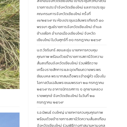
สะเทือนจังหวัดเชียงใหม่ เข้าประชุมหัวหน้าส่วน
ราชการประจำจังหวัดเชียงใหม่ และการประชุม
คณะกรมการจังหวัดเชียงใหม่ ครั้งที่
๗/๒๕๖๙ ณ ห้องประชุมเฉลิมพระเกียรติ ๘๐
พรรษา ศูนย์ราชการจังหวัดเชียงใหม่ ตำบล
ช้างเผือก อำเภอเมืองเชียงใหม่ จังหวัด
เชียงใหม่ ในวันศุกร์ที่ ๓๑ กรกฎาคม ๒๕๖๙
น.ต.วัชรินทร์ สอนละอุ่น นายทหารควบคุม
คุณภาพ พร้อมด้วยข้าราชการสถานีวัดความ
สั่นสะเทือนจังหวัดเชียงใหม่ ร่วมพิธีถวาย
เครื่องราชสักการะและจุดเทียนถวายพระพร
ชัยมงคล พระบาทสมเด็จพระเจ้าอยู่หัว เนื่องใน
โอกาสวันเฉลิมพระชนมพรรษา ๒๘ กรกฎาคม
๒๕๖๙ ณ อาคารนิทรรศการ ๑ อุทยานหลวง
ราชพฤกษ์ จังหวัดเชียงใหม่ ในวันที่ ๒๘
กรกฎาคม ๒๕๖๙
ร.อ.นิพนธ์ ดงใหญ่ นายทหารควบคุมคุณภาพ
พร้อมด้วยข้าราชการสถานีวัดความสั่นสะเทือน
จังหวัดเชียงใหม่ ร่วมพิธีทางศาสนามหามงคล