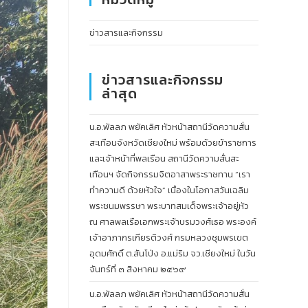
ข่าวสารและกิจกรรม
ข่าวสารและกิจกรรม
ล่าสุด
น.อ.พัลลภ พยัคเลิศ หัวหน้าสถานีวัดความสั่น
สะเทือนจังหวัดเชียงใหม่ พร้อมด้วยข้าราชการ
และเจ้าหน้าที่พลเรือน สถานีวัดความสั่นสะ
เทือนฯ จัดกิจกรรมจิตอาสาพระราชทาน “เรา
ทำความดี ด้วยหัวใจ” เนื่องในโอกาสวันเฉลิม
พระชนมพรรษา พระบาทสมเด็จพระเจ้าอยู่หัว
ณ ศาลพลเรือเอกพระเจ้าบรมวงศ์เธอ พระองค์
เจ้าอาภากรเกียรติวงศ์ กรมหลวงชุมพรเขต
อุดมศักดิ์ ต.สันโป่ง อ.แม่ริม จว.เชียงใหม่ ในวัน
จันทร์ที่ ๓ สิงหาคม ๒๕๖๙
น.อ.พัลลภ พยัคเลิศ หัวหน้าสถานีวัดความสั่น