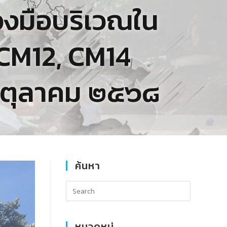
องมือบริเวณใน
 CM12, CM14
๘ ตุลาคม ๒๕๖๘
ค้นหา
หมวดหมู่