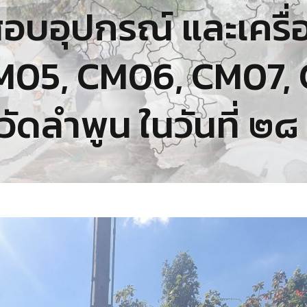
อบอุปกรณ์ และเครื่
์ CM05, CM06, CM07,
วัดลำพูน ในวันที่ ๒