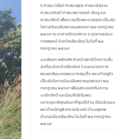
5 ศาสนา ได้แก่ ศาสนาพุทธ ศาสนาอิสลาม
ศาสนาคริสต์ ศาสนาพราหมณ์–ฮินดู และ
ศาสนาซิกข์ เพื่อถวายเป็นพระราชกุศล เนื่องใน
โอกาสวันเฉลิมพระชนมพรรษา ๒๘ กรกฎาคม
๒๕๖๙ ณ อาคารนิทรรศการ ๑ อุทยานหลวง
ราชพฤกษ์ จังหวัดเชียงใหม่ ในวันที่ ๒๘
กรกฎาคม ๒๕๖๙
น.อ.พัลลภ พยัคเลิศ หัวหน้าสถานีวัดความสั่น
สะเทือนจังหวัดเชียงใหม่ ร่วมลงนามถวาย
พระพรชัยมงคลพระบาทสมเด็จ พระเจ้าอยู่หัว
เนื่องในโอกาสวันเฉลิมพระชนมพรรษา ๒๘
กรกฎาคม ๒๕๖๙ เพื่อแสดงออกถึงความ
จงรักภักดี และน้อมสำนึกในพระ
มหากรุณาธิคุณอันหาที่สุดมิได้ ณ เรือนรับรอง
พระตำหนักภูพิงคราชนิเวศน์ ตำบลสุเทพ
อำเภอเมืองเชียงใหม่ ในวันที่ ๒๘ กรกฎาคม
๒๕๖๙