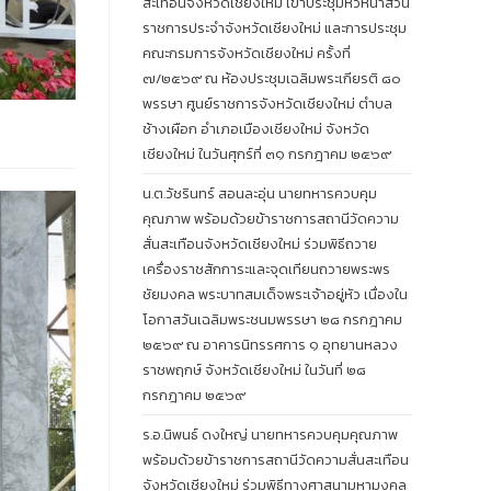
สะเทือนจังหวัดเชียงใหม่ เข้าประชุมหัวหน้าส่วน
ราชการประจำจังหวัดเชียงใหม่ และการประชุม
คณะกรมการจังหวัดเชียงใหม่ ครั้งที่
๗/๒๕๖๙ ณ ห้องประชุมเฉลิมพระเกียรติ ๘๐
พรรษา ศูนย์ราชการจังหวัดเชียงใหม่ ตำบล
ช้างเผือก อำเภอเมืองเชียงใหม่ จังหวัด
เชียงใหม่ ในวันศุกร์ที่ ๓๑ กรกฎาคม ๒๕๖๙
น.ต.วัชรินทร์ สอนละอุ่น นายทหารควบคุม
คุณภาพ พร้อมด้วยข้าราชการสถานีวัดความ
สั่นสะเทือนจังหวัดเชียงใหม่ ร่วมพิธีถวาย
เครื่องราชสักการะและจุดเทียนถวายพระพร
ชัยมงคล พระบาทสมเด็จพระเจ้าอยู่หัว เนื่องใน
โอกาสวันเฉลิมพระชนมพรรษา ๒๘ กรกฎาคม
๒๕๖๙ ณ อาคารนิทรรศการ ๑ อุทยานหลวง
ราชพฤกษ์ จังหวัดเชียงใหม่ ในวันที่ ๒๘
กรกฎาคม ๒๕๖๙
ร.อ.นิพนธ์ ดงใหญ่ นายทหารควบคุมคุณภาพ
พร้อมด้วยข้าราชการสถานีวัดความสั่นสะเทือน
จังหวัดเชียงใหม่ ร่วมพิธีทางศาสนามหามงคล