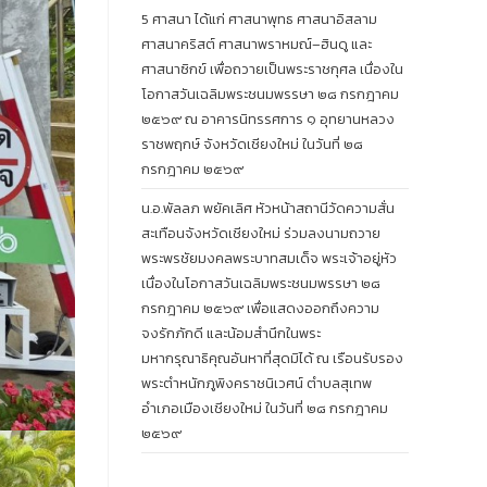
5 ศาสนา ได้แก่ ศาสนาพุทธ ศาสนาอิสลาม
ศาสนาคริสต์ ศาสนาพราหมณ์–ฮินดู และ
ศาสนาซิกข์ เพื่อถวายเป็นพระราชกุศล เนื่องใน
โอกาสวันเฉลิมพระชนมพรรษา ๒๘ กรกฎาคม
๒๕๖๙ ณ อาคารนิทรรศการ ๑ อุทยานหลวง
ราชพฤกษ์ จังหวัดเชียงใหม่ ในวันที่ ๒๘
กรกฎาคม ๒๕๖๙
น.อ.พัลลภ พยัคเลิศ หัวหน้าสถานีวัดความสั่น
สะเทือนจังหวัดเชียงใหม่ ร่วมลงนามถวาย
พระพรชัยมงคลพระบาทสมเด็จ พระเจ้าอยู่หัว
เนื่องในโอกาสวันเฉลิมพระชนมพรรษา ๒๘
กรกฎาคม ๒๕๖๙ เพื่อแสดงออกถึงความ
จงรักภักดี และน้อมสำนึกในพระ
มหากรุณาธิคุณอันหาที่สุดมิได้ ณ เรือนรับรอง
พระตำหนักภูพิงคราชนิเวศน์ ตำบลสุเทพ
อำเภอเมืองเชียงใหม่ ในวันที่ ๒๘ กรกฎาคม
๒๕๖๙