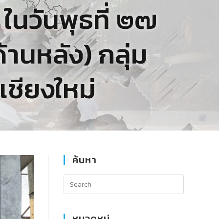
 ในวันพุธที่ ๒๗
นหลัง) กลุ่ม
ชียงใหม่
ค้นหา
หมวดหมู่