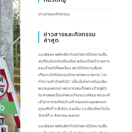
ข่าวสารและกิจกรรม
ข่าวสารและกิจกรรม
ล่าสุด
น.อ.พัลลภ พยัคเลิศ หัวหน้าสถานีวัดความสั่น
สะเทือนจังหวัดเชียงใหม่ พร้อมด้วยข้าราชการ
และเจ้าหน้าที่พลเรือน สถานีวัดความสั่นสะ
เทือนฯ จัดกิจกรรมจิตอาสาพระราชทาน “เรา
ทำความดี ด้วยหัวใจ” เนื่องในโอกาสวันเฉลิม
พระชนมพรรษา พระบาทสมเด็จพระเจ้าอยู่หัว
ณ ศาลพลเรือเอกพระเจ้าบรมวงศ์เธอ พระองค์
เจ้าอาภากรเกียรติวงศ์ กรมหลวงชุมพรเขต
อุดมศักดิ์ ต.สันโป่ง อ.แม่ริม จว.เชียงใหม่ ในวัน
จันทร์ที่ ๓ สิงหาคม ๒๕๖๙
น.อ.พัลลภ พยัคเลิศ หัวหน้าสถานีวัดความสั่น