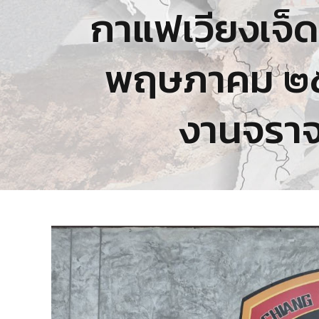
กาแฟเวียงเจ็ดล
พฤษภาคม ๒๕๖
งานจราจ