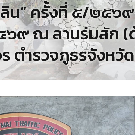
ิน” ครั้งที่ ๕/๒๕๖๙
๙ ณ ลานร่มสัก (ด้า
ร ตำรวจภูธรจังหวัดเ