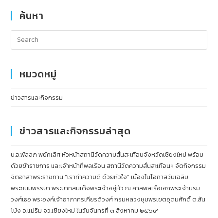
ค้นหา
หมวดหมู่
ข่าวสารและกิจกรรม
ข่าวสารและกิจกรรมล่าสุด
น.อ.พัลลภ พยัคเลิศ หัวหน้าสถานีวัดความสั่นสะเทือนจังหวัดเชียงใหม่ พร้อม
ด้วยข้าราชการ และเจ้าหน้าที่พลเรือน สถานีวัดความสั่นสะเทือนฯ จัดกิจกรรม
จิตอาสาพระราชทาน “เราทำความดี ด้วยหัวใจ” เนื่องในโอกาสวันเฉลิม
พระชนมพรรษา พระบาทสมเด็จพระเจ้าอยู่หัว ณ ศาลพลเรือเอกพระเจ้าบรม
วงศ์เธอ พระองค์เจ้าอาภากรเกียรติวงศ์ กรมหลวงชุมพรเขตอุดมศักดิ์ ต.สัน
โป่ง อ.แม่ริม จว.เชียงใหม่ ในวันจันทร์ที่ ๓ สิงหาคม ๒๕๖๙