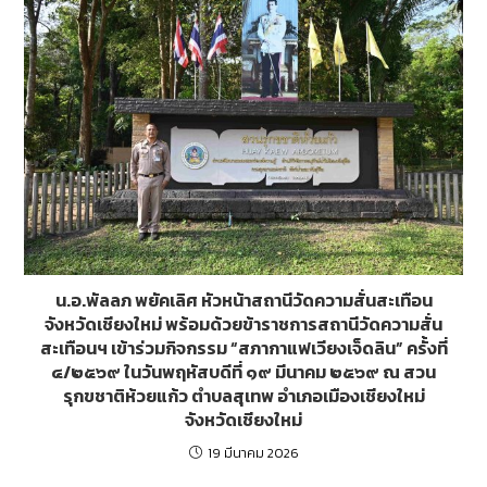
น.อ.พัลลภ พยัคเลิศ หัวหน้าสถานีวัดความสั่นสะเทือน
จังหวัดเชียงใหม่ พร้อมด้วยข้าราชการสถานีวัดความสั่น
สะเทือนฯ เข้าร่วมกิจกรรม “สภากาแฟเวียงเจ็ดลิน” ครั้งที่
๔/๒๕๖๙ ในวันพฤหัสบดีที่ ๑๙ มีนาคม ๒๕๖๙ ณ สวน
รุกขชาติห้วยแก้ว ตำบลสุเทพ อำเภอเมืองเชียงใหม่
จังหวัดเชียงใหม่
19 มีนาคม 2026