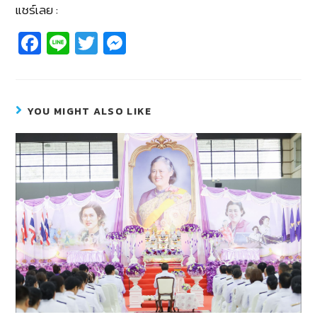
แชร์เลย :
Fa
Li
T
M
c
n
wi
e
e
e
tt
ss
b
er
e
YOU MIGHT ALSO LIKE
o
n
o
g
k
er