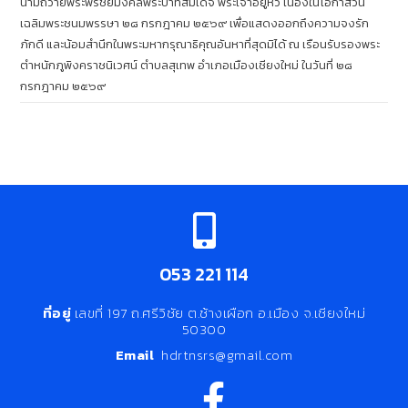
นามถวายพระพรชัยมงคลพระบาทสมเด็จ พระเจ้าอยู่หัว เนื่องในโอกาสวัน
เฉลิมพระชนมพรรษา ๒๘ กรกฎาคม ๒๕๖๙ เพื่อแสดงออกถึงความจงรัก
ภักดี และน้อมสำนึกในพระมหากรุณาธิคุณอันหาที่สุดมิได้ ณ เรือนรับรองพระ
ตำหนักภูพิงคราชนิเวศน์ ตำบลสุเทพ อำเภอเมืองเชียงใหม่ ในวันที่ ๒๘
กรกฎาคม ๒๕๖๙
053 221 114
ที่อยู่
เลขที่ 197 ถ.ศรีวิชัย ต.ช้างเผือก อ.เมือง จ.เชียงใหม่
50300
Email
hdrtnsrs@gmail.com