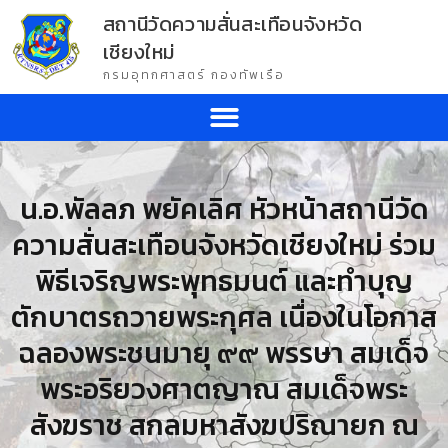
สถานีวัดความสั่นสะเทือนจังหวัด
เชียงใหม่
กรมอุทกศาสตร์ กองทัพเรือ
น.อ.พัลลภ พยัคเลิศ หัวหน้าสถานีวัด
ความสั่นสะเทือนจังหวัดเชียงใหม่ ร่วม
พิธีเจริญพระพุทธมนต์ และทำบุญ
ตักบาตรถวายพระกุศล เนื่องในโอกาส
ฉลองพระชนมายุ ๙๙ พรรษา สมเด็จ
พระอริยวงศาตญาณ สมเด็จพระ
สังฆราช สกลมหาสังฆปริณายก ณ