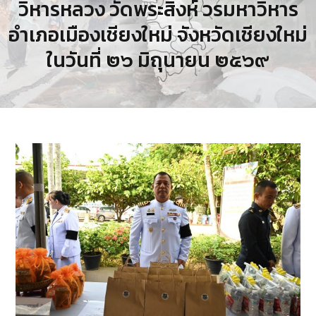
วิหารหลวง วัดพระสิงห์ วรมหาวิหาร
อำเภอเมืองเชียงใหม่ จังหวัดเชียงใหม่
ในวันที่ ๒๖ มิถุนายน ๒๕๖๙