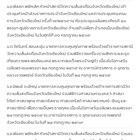
น.อ.พัลลภ พยัคเลิศ หัวหน้าสถานีวัดความสั่นสะเทือนจังหวัดเชียงใหม่ เข้า
ประชุมหัวหน้าส่วนราชการประจำจังหวัดเชียงใหม่ และการประชุมคณะกรม
การจังหวัดเชียงใหม่ ครั้งที่ ๗/๒๕๖๙ ณ ห้องประชุมเฉลิมพระเกียรติ ๘๐
พรรษา ศูนย์ราชการจังหวัดเชียงใหม่ ตำบลช้างเผือก อำเภอเมืองเชียงใหม่
จังหวัดเชียงใหม่ ในวันศุกร์ที่ ๓๑ กรกฎาคม ๒๕๖๙
น.ต.วัชรินทร์ สอนละอุ่น นายทหารควบคุมคุณภาพ พร้อมด้วยข้าราชการสถานี
วัดความสั่นสะเทือนจังหวัดเชียงใหม่ ร่วมพิธีถวายเครื่องราชสักการะและจุด
เทียนถวายพระพรชัยมงคล พระบาทสมเด็จพระเจ้าอยู่หัว เนื่องในโอกาสวัน
เฉลิมพระชนมพรรษา ๒๘ กรกฎาคม ๒๕๖๙ ณ อาคารนิทรรศการ ๑ อุทยาน
หลวงราชพฤกษ์ จังหวัดเชียงใหม่ ในวันที่ ๒๘ กรกฎาคม ๒๕๖๙
ร.อ.นิพนธ์ ดงใหญ่ นายทหารควบคุมคุณภาพ พร้อมด้วยข้าราชการสถานีวัด
ความสั่นสะเทือนจังหวัดเชียงใหม่ ร่วมพิธีทางศาสนามหามงคล 5 ศาสนา
ได้แก่ ศาสนาพุทธ ศาสนาอิสลาม ศาสนาคริสต์ ศาสนาพราหมณ์–ฮินดู และ
ศาสนาซิกข์ เพื่อถวายเป็นพระราชกุศล เนื่องในโอกาสวันเฉลิมพระชนมพรรษา
๒๘ กรกฎาคม ๒๕๖๙ ณ อาคารนิทรรศการ ๑ อุทยานหลวงราชพฤกษ์
จังหวัดเชียงใหม่ ในวันที่ ๒๘ กรกฎาคม ๒๕๖๙
น.อ.พัลลภ พยัคเลิศ หัวหน้าสถานีวัดความสั่นสะเทือนจังหวัดเชียงใหม่ ร่วมลง