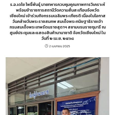
ร.อ.เดโช โพธิ์พันธุ์ นายทหารควบคุมคุณภาพการวิเคราะห์
พร้อมข้าราชการสถานีวัดความสั่นสะเทือนจังหวัด
เชียงใหม่ เข้าร่วมกิจกรรมเฉลิมพระเกียรติ เนื่องในโอกาส
วันคล้ายวันพระราชสมภพ สมเด็จพระกนิษฐาธิราชเจ้า
กรมสมเด็จพระเทพรัตนราชสุดาฯ สยามบรมราชกุมารี ณ
ศูนย์ประชุมและแสดงสินค้านานาชาติ จังหวัดเชียงใหม่ ใน
วันที่ ๒ เม.ย. ๒๕๖๘
2 เมษายน 2025