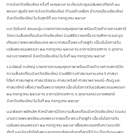
การจังหวัดเชียงใหม่ ครั้งที่ ๗/๒๕๖๙ ณ ห้องประชุมเฉลิมพระเกียรติ ๘๐
พรรษา ศูนย์ราชการจังหวัดเชียงใหม่ ตำบลช้างเผือก อำเภอเมืองเชียงใหม่
จังหวัดเชียงใหม่ ในวันศุกร์ที่ ๓๑ กรกฎาคม ๒๕๖๙
น.ต.วัชรินทร์ สอนละอุ่น นายทหารควบคุมคุณภาพ พร้อมด้วยข้าราชการสถานี
วัดความสั่นสะเทือนจังหวัดเชียงใหม่ ร่วมพิธีถวายเครื่องราชสักการะและจุด
เทียนถวายพระพรชัยมงคล พระบาทสมเด็จพระเจ้าอยู่หัว เนื่องในโอกาสวัน
เฉลิมพระชนมพรรษา ๒๘ กรกฎาคม ๒๕๖๙ ณ อาคารนิทรรศการ ๑ อุทยาน
หลวงราชพฤกษ์ จังหวัดเชียงใหม่ ในวันที่ ๒๘ กรกฎาคม ๒๕๖๙
ร.อ.นิพนธ์ ดงใหญ่ นายทหารควบคุมคุณภาพ พร้อมด้วยข้าราชการสถานีวัด
ความสั่นสะเทือนจังหวัดเชียงใหม่ ร่วมพิธีทางศาสนามหามงคล 5 ศาสนา
ได้แก่ ศาสนาพุทธ ศาสนาอิสลาม ศาสนาคริสต์ ศาสนาพราหมณ์–ฮินดู และ
ศาสนาซิกข์ เพื่อถวายเป็นพระราชกุศล เนื่องในโอกาสวันเฉลิมพระชนมพรรษา
๒๘ กรกฎาคม ๒๕๖๙ ณ อาคารนิทรรศการ ๑ อุทยานหลวงราชพฤกษ์
จังหวัดเชียงใหม่ ในวันที่ ๒๘ กรกฎาคม ๒๕๖๙
น.อ.พัลลภ พยัคเลิศ หัวหน้าสถานีวัดความสั่นสะเทือนจังหวัดเชียงใหม่ ร่วมลง
นามถวายพระพรชัยมงคลพระบาทสมเด็จ พระเจ้าอยู่หัว เนื่องในโอกาสวัน
เฉลิมพระชนมพรรษา ๒๘ กรกฎาคม ๒๕๖๙ เพื่อแสดงออกถึงความจงรัก
ภักดี และน้อมสำนึกในพระมหากรุณาธิคุณอันหาที่สุดมิได้ ณ เรือนรับรองพระ