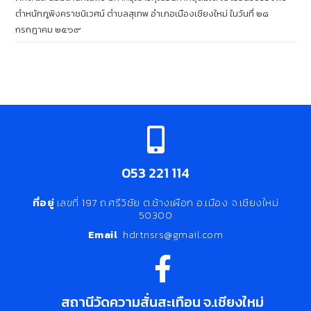
ตำหนักภูพิงคราชนิเวศน์ ตำบลสุเทพ อำเภอเมืองเชียงใหม่ ในวันที่ ๒๘
กรกฎาคม ๒๕๖๙
053 221 114
ที่อยู่
เลขที่ 197 ถ.ศรีวิชัย ต.ช้างเผือก อ.เมือง จ.เชียงใหม่
50300
Email
hdrtnsrs@gmail.com
สถานีวัดความสั่นสะเทือน จ.เชียงใหม่