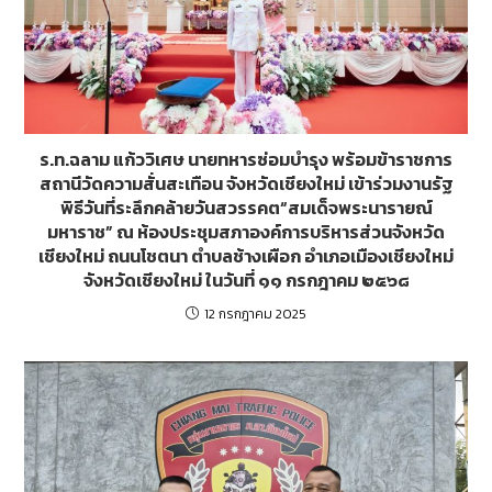
ร.ท.ฉลาม แก้ววิเศษ นายทหารซ่อมบำรุง พร้อมข้าราชการ
สถานีวัดความสั่นสะเทือน จังหวัดเชียงใหม่ เข้าร่วมงานรัฐ
พิธีวันที่ระลึกคล้ายวันสวรรคต“สมเด็จพระนารายณ์
มหาราช” ณ ห้องประชุมสภาองค์การบริหารส่วนจังหวัด
เชียงใหม่ ถนนโชตนา ตำบลช้างเผือก อำเภอเมืองเชียงใหม่
จังหวัดเชียงใหม่ ในวันที่ ๑๑ กรกฎาคม ๒๕๖๘
12 กรกฎาคม 2025