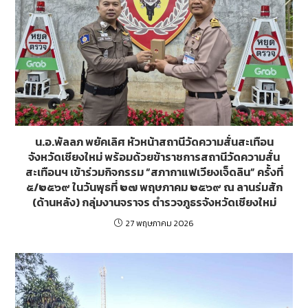
น.อ.พัลลภ พยัคเลิศ หัวหน้าสถานีวัดความสั่นสะเทือน
จังหวัดเชียงใหม่ พร้อมด้วยข้าราชการสถานีวัดความสั่น
สะเทือนฯ เข้าร่วมกิจกรรม “สภากาแฟเวียงเจ็ดลิน” ครั้งที่
๕/๒๕๖๙ ในวันพุธที่ ๒๗ พฤษภาคม ๒๕๖๙ ณ ลานร่มสัก
(ด้านหลัง) กลุ่มงานจราจร ตำรวจภูธรจังหวัดเชียงใหม่
27 พฤษภาคม 2026