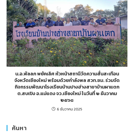
น.อ.พัลลภ พยัคเลิศ หัวหน้าสถานีวัดความสั่นสะเทือน
จังหวัดเชียงใหม่ พร้อมด้วยกำลังพล สวท.ชม. ร่วมจัด
กิจกรรมพัฒนาโรงเรียนบ้านปางฮ่างสาขาบ้านผาแตก
ต.สบเปิง อ.แม่แตง จว.เชียงใหม่ ในวันที่ ๒ ธันวาคม
๒๕๖๘
6 ธันวาคม 2025
ค้นหา