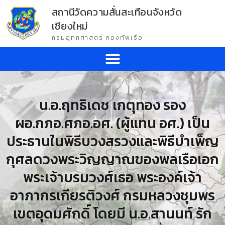
สถานีวัดความสั่นสะเทือนจังหวัด
เชียงใหม่
กรมอุทกศาสตร์ กองทัพเรือ
น.อ.ฤทธิเดช เกตุทอง รอง
ผอ.กภอ.ศภอ.อศ. (ผู้แทน อศ.) เป็น
ประธานในพิธีบวงสรวงและพิธีบำเพ็ญ
กุศลดวงพระวิญญาณของพลเรือเอก
พระเจ้าบรมวงศ์เธอ พระองค์เจ้า
อาภากรเกียรติวงศ์ กรมหลวงชุมพร
เขตอุดมศักดิ์ โดยมี น.อ.สานนท์ รัก