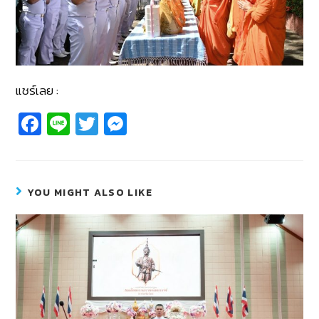
แชร์เลย :
Fa
Li
T
M
c
n
wi
e
e
e
tt
ss
b
er
e
YOU MIGHT ALSO LIKE
o
n
o
g
k
er