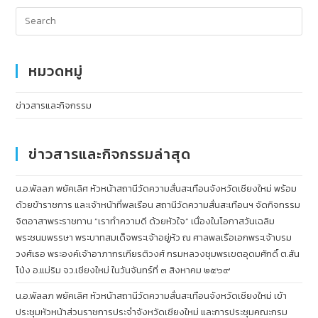
หมวดหมู่
ข่าวสารและกิจกรรม
ข่าวสารและกิจกรรมล่าสุด
น.อ.พัลลภ พยัคเลิศ หัวหน้าสถานีวัดความสั่นสะเทือนจังหวัดเชียงใหม่ พร้อม
ด้วยข้าราชการ และเจ้าหน้าที่พลเรือน สถานีวัดความสั่นสะเทือนฯ จัดกิจกรรม
จิตอาสาพระราชทาน “เราทำความดี ด้วยหัวใจ” เนื่องในโอกาสวันเฉลิม
พระชนมพรรษา พระบาทสมเด็จพระเจ้าอยู่หัว ณ ศาลพลเรือเอกพระเจ้าบรม
วงศ์เธอ พระองค์เจ้าอาภากรเกียรติวงศ์ กรมหลวงชุมพรเขตอุดมศักดิ์ ต.สัน
โป่ง อ.แม่ริม จว.เชียงใหม่ ในวันจันทร์ที่ ๓ สิงหาคม ๒๕๖๙
น.อ.พัลลภ พยัคเลิศ หัวหน้าสถานีวัดความสั่นสะเทือนจังหวัดเชียงใหม่ เข้า
ประชุมหัวหน้าส่วนราชการประจำจังหวัดเชียงใหม่ และการประชุมคณะกรม