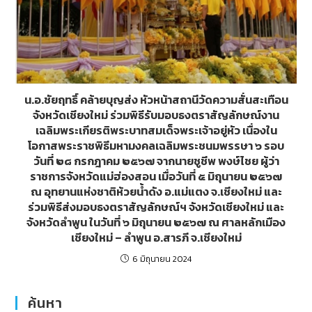
น.อ.ชัยฤทธิ์ คล้ายบุญส่ง หัวหน้าสถานีวัดความสั่นสะเทือน
จังหวัดเชียงใหม่ ร่วมพิธีรับมอบธงตราสัญลักษณ์งาน
เฉลิมพระเกียรติพระบาทสมเด็จพระเจ้าอยู่หัว เนื่องใน
โอกาสพระราชพิธีมหามงคลเฉลิมพระชนมพรรษา ๖ รอบ
วันที่ ๒๘ กรกฎาคม ๒๕๖๗ จากนายชูชีพ พงษ์ไชย ผู้ว่า
ราชการจังหวัดแม่ฮ่องสอน เมื่อวันที่ ๕ มิถุนายน ๒๕๖๗
ณ อุทยานแห่งชาติห้วยน้ำดัง อ.แม่แตง จ.เชียงใหม่ และ
ร่วมพิธีส่งมอบธงตราสัญลักษณ์ฯ จังหวัดเชียงใหม่ และ
จังหวัดลำพูน ในวันที่ ๖ มิถุนายน ๒๕๖๗ ณ ศาลหลักเมือง
เชียงใหม่ – ลำพูน อ.สารภี จ.เชียงใหม่
6 มิถุนายน 2024
ค้นหา