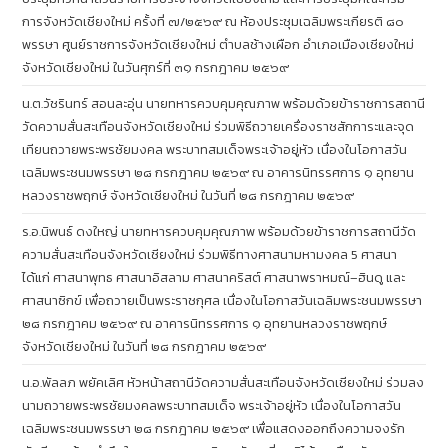
การจังหวัดเชียงใหม่ ครั้งที่ ๗/๒๕๖๙ ณ ห้องประชุมเฉลิมพระเกียรติ ๘๐
พรรษา ศูนย์ราชการจังหวัดเชียงใหม่ ตำบลช้างเผือก อำเภอเมืองเชียงใหม่
จังหวัดเชียงใหม่ ในวันศุกร์ที่ ๓๑ กรกฎาคม ๒๕๖๙
น.ต.วัชรินทร์ สอนละอุ่น นายทหารควบคุมคุณภาพ พร้อมด้วยข้าราชการสถานี
วัดความสั่นสะเทือนจังหวัดเชียงใหม่ ร่วมพิธีถวายเครื่องราชสักการะและจุด
เทียนถวายพระพรชัยมงคล พระบาทสมเด็จพระเจ้าอยู่หัว เนื่องในโอกาสวัน
เฉลิมพระชนมพรรษา ๒๘ กรกฎาคม ๒๕๖๙ ณ อาคารนิทรรศการ ๑ อุทยาน
หลวงราชพฤกษ์ จังหวัดเชียงใหม่ ในวันที่ ๒๘ กรกฎาคม ๒๕๖๙
ร.อ.นิพนธ์ ดงใหญ่ นายทหารควบคุมคุณภาพ พร้อมด้วยข้าราชการสถานีวัด
ความสั่นสะเทือนจังหวัดเชียงใหม่ ร่วมพิธีทางศาสนามหามงคล 5 ศาสนา
ได้แก่ ศาสนาพุทธ ศาสนาอิสลาม ศาสนาคริสต์ ศาสนาพราหมณ์–ฮินดู และ
ศาสนาซิกข์ เพื่อถวายเป็นพระราชกุศล เนื่องในโอกาสวันเฉลิมพระชนมพรรษา
๒๘ กรกฎาคม ๒๕๖๙ ณ อาคารนิทรรศการ ๑ อุทยานหลวงราชพฤกษ์
จังหวัดเชียงใหม่ ในวันที่ ๒๘ กรกฎาคม ๒๕๖๙
น.อ.พัลลภ พยัคเลิศ หัวหน้าสถานีวัดความสั่นสะเทือนจังหวัดเชียงใหม่ ร่วมลง
นามถวายพระพรชัยมงคลพระบาทสมเด็จ พระเจ้าอยู่หัว เนื่องในโอกาสวัน
เฉลิมพระชนมพรรษา ๒๘ กรกฎาคม ๒๕๖๙ เพื่อแสดงออกถึงความจงรัก