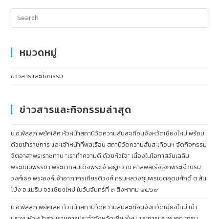
หมวดหมู่
ข่าวสารและกิจกรรม
ข่าวสารและกิจกรรมล่าสุด
น.อ.พัลลภ พยัคเลิศ หัวหน้าสถานีวัดความสั่นสะเทือนจังหวัดเชียงใหม่ พร้อม
ด้วยข้าราชการ และเจ้าหน้าที่พลเรือน สถานีวัดความสั่นสะเทือนฯ จัดกิจกรรม
จิตอาสาพระราชทาน “เราทำความดี ด้วยหัวใจ” เนื่องในโอกาสวันเฉลิม
พระชนมพรรษา พระบาทสมเด็จพระเจ้าอยู่หัว ณ ศาลพลเรือเอกพระเจ้าบรม
วงศ์เธอ พระองค์เจ้าอาภากรเกียรติวงศ์ กรมหลวงชุมพรเขตอุดมศักดิ์ ต.สัน
โป่ง อ.แม่ริม จว.เชียงใหม่ ในวันจันทร์ที่ ๓ สิงหาคม ๒๕๖๙
น.อ.พัลลภ พยัคเลิศ หัวหน้าสถานีวัดความสั่นสะเทือนจังหวัดเชียงใหม่ เข้า
ประชุมหัวหน้าส่วนราชการประจำจังหวัดเชียงใหม่ และการประชุมคณะกรม