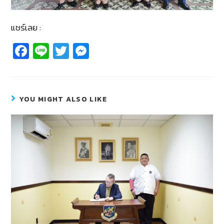
แชร์เลย :
Fa
Li
T
M
c
n
wi
e
e
e
tt
ss
b
er
e
YOU MIGHT ALSO LIKE
o
n
o
g
k
er