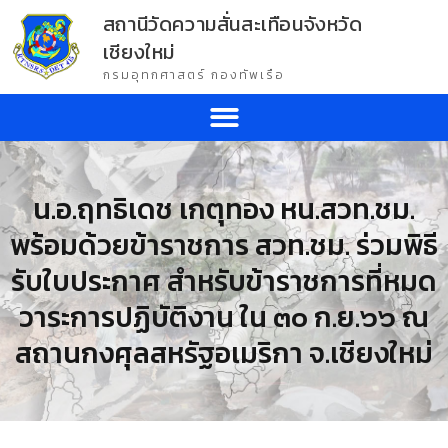
สถานีวัดความสั่นสะเทือนจังหวัด
เชียงใหม่
กรมอุทกศาสตร์ กองทัพเรือ
น.อ.ฤทธิเดช เกตุทอง หน.สวท.ชม.
พร้อมด้วยข้าราชการ สวท.ชม. ร่วมพิธี
รับใบประกาศ สำหรับข้าราชการที่หมด
วาระการปฏิบัติงาน ใน ๓๐ ก.ย.๖๖ ณ
สถานกงศุลสหรัฐอเมริกา จ.เชียงใหม่