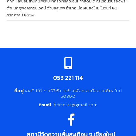
ภักดี และน้อมสำนึกในพระมหากรุณาธิคุณอันหาที่สุดมิได้ ณ เรือนรับรองพระ
ตำหนักภูพิงคราชนิเวศน์ ตำบลสุเทพ อำเภอเมืองเชียงใหม่ ในวันที่ ๒๘
กรกฎาคม ๒๕๖๙
053 221 114
ที่อยู่
เลขที่ 197 ถ.ศรีวิชัย ต.ช้างเผือก อ.เมือง จ.เชียงใหม่
50300
Email
hdrtnsrs@gmail.com
สถานีวัดความสั่นสะเทือน จ.เชียงใหม่