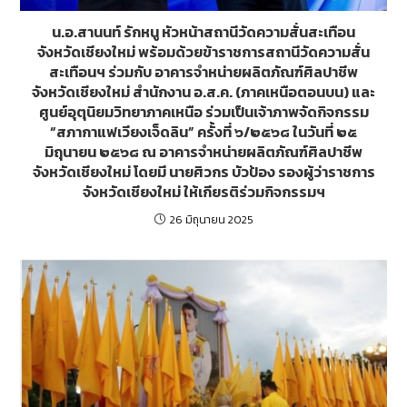
น.อ.สานนท์ รักหนู หัวหน้าสถานีวัดความสั่นสะเทือน
จังหวัดเชียงใหม่ พร้อมด้วยข้าราชการสถานีวัดความสั่น
สะเทือนฯ ร่วมกับ อาคารจำหน่ายผลิตภัณฑ์ศิลปาชีพ
จังหวัดเชียงใหม่ สำนักงาน อ.ส.ค. (ภาคเหนือตอนบน) และ
ศูนย์อุตุนิยมวิทยาภาคเหนือ ร่วมเป็นเจ้าภาพจัดกิจกรรม
“สภากาแฟเวียงเจ็ดลิน” ครั้งที่ ๖/๒๕๖๘ ในวันที่ ๒๕
มิถุนายน ๒๕๖๘ ณ อาคารจำหน่ายผลิตภัณฑ์ศิลปาชีพ
จังหวัดเชียงใหม่ โดยมี นายศิวกร บัวป้อง รองผู้ว่าราชการ
จังหวัดเชียงใหม่ ให้เกียรติร่วมกิจกรรมฯ
26 มิถุนายน 2025