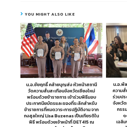
e
e
tt
ss
b
er
e
YOU MIGHT ALSO LIKE
o
n
o
g
k
er
น.อ.พั
น.อ.ชัยฤทธิ์ คล้ายบุญส่ง หัวหน้าสถานี
ความสั่
วัดความสั่นสะเทือนจังหวัดเชียงใหม่
ร่วมปร
พร้อมด้วยข้าราชการ เข้าร่วมพิธีมอบ
จังหวั
ประกาศนียบัตรและของที่ระลึกสำหรับ
กรรมก
ข้าราชการที่หมดวาระการปฏิบัติงาน จาก
๑
กงสุลใหญ่ Lisa Buzenas เป็นเกียรติใน
เฉลิม
พิธี พร้อมด้วยเจ้าหน้าที่ DET415 ณ