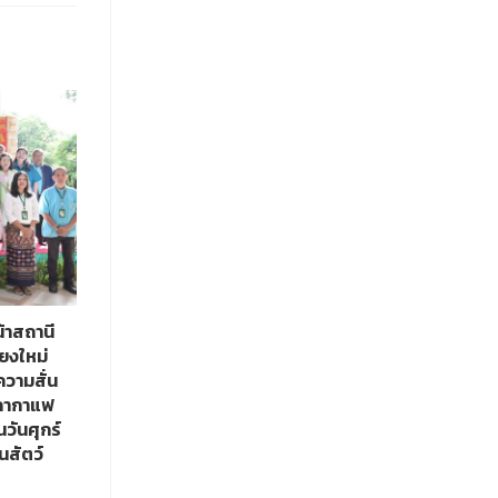
น้าสถานี
ียงใหม่
วามสั่น
สภากาแฟ
นวันศุกร์
นสัตว์