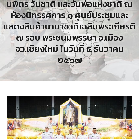
บพิตร วันชาติ และวันพ่อแห่งชาติ ณ
ห้องนิทรรศการ ๑ ศูนย์ประชุมและ
แสดงสินค้านานาชาติเฉลิมพระเกียรติ
๗ รอบ พระชนมพรรษา อ.เมือง
จว.เชียงใหม่ ในวันที่ ๕ ธันวาคม
๒๕๖๗