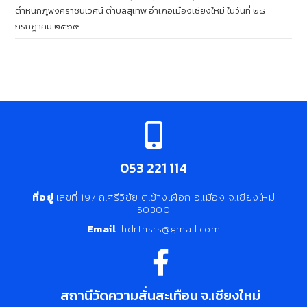
ตำหนักภูพิงคราชนิเวศน์ ตำบลสุเทพ อำเภอเมืองเชียงใหม่ ในวันที่ ๒๘
กรกฎาคม ๒๕๖๙
053 221 114
ที่อยู่
เลขที่ 197 ถ.ศรีวิชัย ต.ช้างเผือก อ.เมือง จ.เชียงใหม่
50300
Email
hdrtnsrs@gmail.com
สถานีวัดความสั่นสะเทือน จ.เชียงใหม่