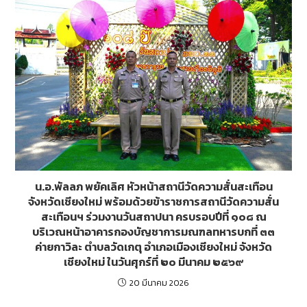
o
g
k
er
น.อ.พัลลภ พยัคเลิศ หัวหน้าสถานีวัดความสั่นสะเทือน
จังหวัดเชียงใหม่ พร้อมด้วยข้าราชการสถานีวัดความสั่น
สะเทือนฯ ร่วมงานวันสถาปนา ครบรอบปีที่ ๑๐๘ ณ
บริเวณหน้าอาคารกองบัญชาการมณฑลทหารบกที่ ๓๓
ค่ายกาวิละ ตำบลวัดเกตุ อำเภอเมืองเชียงใหม่ จังหวัด
เชียงใหม่ ในวันศุกร์ที่ ๒๐ มีนาคม ๒๕๖๙
20 มีนาคม 2026