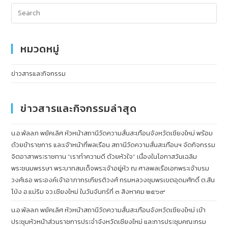
หมวดหมู่
ข่าวสารและกิจกรรม
ข่าวสารและกิจกรรมล่าสุด
น.อ.พัลลภ พยัคเลิศ หัวหน้าสถานีวัดความสั่นสะเทือนจังหวัดเชียงใหม่ พร้อม
ด้วยข้าราชการ และเจ้าหน้าที่พลเรือน สถานีวัดความสั่นสะเทือนฯ จัดกิจกรรม
จิตอาสาพระราชทาน “เราทำความดี ด้วยหัวใจ” เนื่องในโอกาสวันเฉลิม
พระชนมพรรษา พระบาทสมเด็จพระเจ้าอยู่หัว ณ ศาลพลเรือเอกพระเจ้าบรม
วงศ์เธอ พระองค์เจ้าอาภากรเกียรติวงศ์ กรมหลวงชุมพรเขตอุดมศักดิ์ ต.สัน
โป่ง อ.แม่ริม จว.เชียงใหม่ ในวันจันทร์ที่ ๓ สิงหาคม ๒๕๖๙
น.อ.พัลลภ พยัคเลิศ หัวหน้าสถานีวัดความสั่นสะเทือนจังหวัดเชียงใหม่ เข้า
ประชุมหัวหน้าส่วนราชการประจำจังหวัดเชียงใหม่ และการประชุมคณะกรม