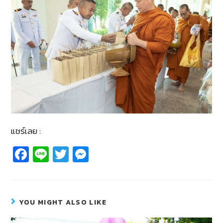
แชร์เลย :
Fa
Li
T
M
c
n
wi
e
e
e
tt
ss
b
er
e
YOU MIGHT ALSO LIKE
o
n