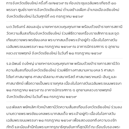
การจังหวัดเชียงใหม่ ครั้งที่ ๗/๒๕๖๙ ณ ห้องประชุมเฉลิมพระเกียรติ ๘๐
พรรษา ศูนย์ราชการจังหวัดเชียงใหม่ ตำบลช้างเผือก อำเภอเมืองเชียงใหม่
จังหวัดเชียงใหม่ ในวันศุกร์ที่ ๓๑ กรกฎาคม ๒๕๖๙
น.ต.วัชรินทร์ สอนละอุ่น นายทหารควบคุมคุณภาพ พร้อมด้วยข้าราชการสถานี
วัดความสั่นสะเทือนจังหวัดเชียงใหม่ ร่วมพิธีถวายเครื่องราชสักการะและจุด
เทียนถวายพระพรชัยมงคล พระบาทสมเด็จพระเจ้าอยู่หัว เนื่องในโอกาสวัน
เฉลิมพระชนมพรรษา ๒๘ กรกฎาคม ๒๕๖๙ ณ อาคารนิทรรศการ ๑ อุทยาน
หลวงราชพฤกษ์ จังหวัดเชียงใหม่ ในวันที่ ๒๘ กรกฎาคม ๒๕๖๙
ร.อ.นิพนธ์ ดงใหญ่ นายทหารควบคุมคุณภาพ พร้อมด้วยข้าราชการสถานีวัด
ความสั่นสะเทือนจังหวัดเชียงใหม่ ร่วมพิธีทางศาสนามหามงคล 5 ศาสนา
ได้แก่ ศาสนาพุทธ ศาสนาอิสลาม ศาสนาคริสต์ ศาสนาพราหมณ์–ฮินดู และ
ศาสนาซิกข์ เพื่อถวายเป็นพระราชกุศล เนื่องในโอกาสวันเฉลิมพระชนมพรรษา
๒๘ กรกฎาคม ๒๕๖๙ ณ อาคารนิทรรศการ ๑ อุทยานหลวงราชพฤกษ์
จังหวัดเชียงใหม่ ในวันที่ ๒๘ กรกฎาคม ๒๕๖๙
น.อ.พัลลภ พยัคเลิศ หัวหน้าสถานีวัดความสั่นสะเทือนจังหวัดเชียงใหม่ ร่วมลง
นามถวายพระพรชัยมงคลพระบาทสมเด็จ พระเจ้าอยู่หัว เนื่องในโอกาสวัน
เฉลิมพระชนมพรรษา ๒๘ กรกฎาคม ๒๕๖๙ เพื่อแสดงออกถึงความจงรัก
ภักดี และน้อมสำนึกในพระมหากรุณาธิคุณอันหาที่สุดมิได้ ณ เรือนรับรองพระ