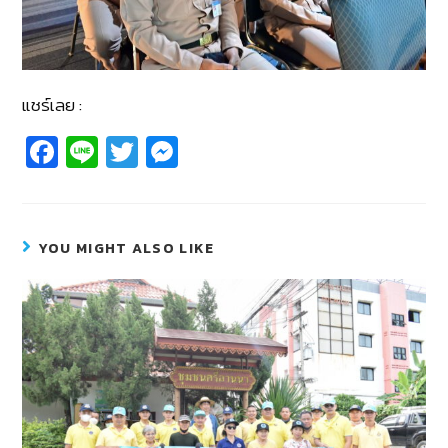
แชร์เลย :
Fa
Li
T
M
c
n
wi
e
e
e
tt
ss
b
er
e
YOU MIGHT ALSO LIKE
o
n
o
g
k
er