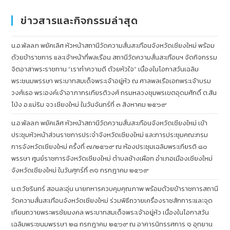
ข่าวสารและกิจกรรมล่าสุด
น.อ.พัลลภ พยัคเลิศ หัวหน้าสถานีวัดความสั่นสะเทือนจังหวัดเชียงใหม่ พร้อม
ด้วยข้าราชการ และเจ้าหน้าที่พลเรือน สถานีวัดความสั่นสะเทือนฯ จัดกิจกรรม
จิตอาสาพระราชทาน “เราทำความดี ด้วยหัวใจ” เนื่องในโอกาสวันเฉลิม
พระชนมพรรษา พระบาทสมเด็จพระเจ้าอยู่หัว ณ ศาลพลเรือเอกพระเจ้าบรม
วงศ์เธอ พระองค์เจ้าอาภากรเกียรติวงศ์ กรมหลวงชุมพรเขตอุดมศักดิ์ ต.สัน
โป่ง อ.แม่ริม จว.เชียงใหม่ ในวันจันทร์ที่ ๓ สิงหาคม ๒๕๖๙
น.อ.พัลลภ พยัคเลิศ หัวหน้าสถานีวัดความสั่นสะเทือนจังหวัดเชียงใหม่ เข้า
ประชุมหัวหน้าส่วนราชการประจำจังหวัดเชียงใหม่ และการประชุมคณะกรม
การจังหวัดเชียงใหม่ ครั้งที่ ๗/๒๕๖๙ ณ ห้องประชุมเฉลิมพระเกียรติ ๘๐
พรรษา ศูนย์ราชการจังหวัดเชียงใหม่ ตำบลช้างเผือก อำเภอเมืองเชียงใหม่
จังหวัดเชียงใหม่ ในวันศุกร์ที่ ๓๑ กรกฎาคม ๒๕๖๙
น.ต.วัชรินทร์ สอนละอุ่น นายทหารควบคุมคุณภาพ พร้อมด้วยข้าราชการสถานี
วัดความสั่นสะเทือนจังหวัดเชียงใหม่ ร่วมพิธีถวายเครื่องราชสักการะและจุด
เทียนถวายพระพรชัยมงคล พระบาทสมเด็จพระเจ้าอยู่หัว เนื่องในโอกาสวัน
เฉลิมพระชนมพรรษา ๒๘ กรกฎาคม ๒๕๖๙ ณ อาคารนิทรรศการ ๑ อุทยาน