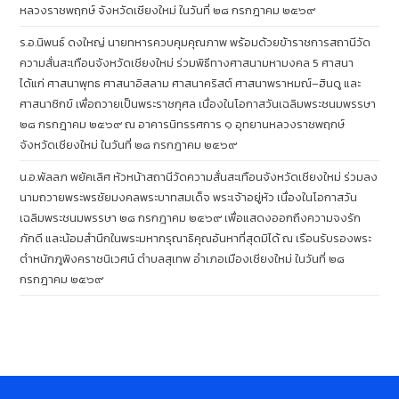
หลวงราชพฤกษ์ จังหวัดเชียงใหม่ ในวันที่ ๒๘ กรกฎาคม ๒๕๖๙
ร.อ.นิพนธ์ ดงใหญ่ นายทหารควบคุมคุณภาพ พร้อมด้วยข้าราชการสถานีวัด
ความสั่นสะเทือนจังหวัดเชียงใหม่ ร่วมพิธีทางศาสนามหามงคล 5 ศาสนา
ได้แก่ ศาสนาพุทธ ศาสนาอิสลาม ศาสนาคริสต์ ศาสนาพราหมณ์–ฮินดู และ
ศาสนาซิกข์ เพื่อถวายเป็นพระราชกุศล เนื่องในโอกาสวันเฉลิมพระชนมพรรษา
๒๘ กรกฎาคม ๒๕๖๙ ณ อาคารนิทรรศการ ๑ อุทยานหลวงราชพฤกษ์
จังหวัดเชียงใหม่ ในวันที่ ๒๘ กรกฎาคม ๒๕๖๙
น.อ.พัลลภ พยัคเลิศ หัวหน้าสถานีวัดความสั่นสะเทือนจังหวัดเชียงใหม่ ร่วมลง
นามถวายพระพรชัยมงคลพระบาทสมเด็จ พระเจ้าอยู่หัว เนื่องในโอกาสวัน
เฉลิมพระชนมพรรษา ๒๘ กรกฎาคม ๒๕๖๙ เพื่อแสดงออกถึงความจงรัก
ภักดี และน้อมสำนึกในพระมหากรุณาธิคุณอันหาที่สุดมิได้ ณ เรือนรับรองพระ
ตำหนักภูพิงคราชนิเวศน์ ตำบลสุเทพ อำเภอเมืองเชียงใหม่ ในวันที่ ๒๘
กรกฎาคม ๒๕๖๙