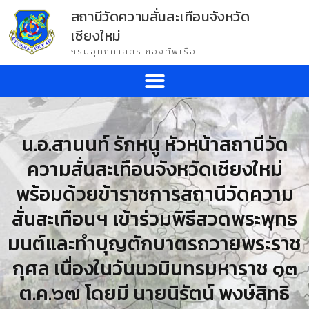
สถานีวัดความสั่นสะเทือนจังหวัด
เชียงใหม่
กรมอุทกศาสตร์ กองทัพเรือ
น.อ.สานนท์ รักหนู หัวหน้าสถานีวัด
ความสั่นสะเทือนจังหวัดเชียงใหม่
พร้อมด้วยข้าราชการสถานีวัดความ
สั่นสะเทือนฯ เข้าร่วมพิธีสวดพระพุทธ
มนต์และทำบุญตักบาตรถวายพระราช
กุศล เนื่องในวันนวมินทรมหาราช ๑๓
ต.ค.๖๗ โดยมี นายนิรัตน์ พงษ์สิทธิ