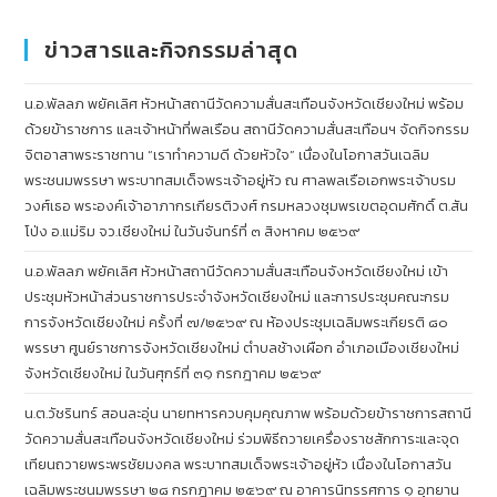
ข่าวสารและกิจกรรมล่าสุด
น.อ.พัลลภ พยัคเลิศ หัวหน้าสถานีวัดความสั่นสะเทือนจังหวัดเชียงใหม่ พร้อม
ด้วยข้าราชการ และเจ้าหน้าที่พลเรือน สถานีวัดความสั่นสะเทือนฯ จัดกิจกรรม
จิตอาสาพระราชทาน “เราทำความดี ด้วยหัวใจ” เนื่องในโอกาสวันเฉลิม
พระชนมพรรษา พระบาทสมเด็จพระเจ้าอยู่หัว ณ ศาลพลเรือเอกพระเจ้าบรม
วงศ์เธอ พระองค์เจ้าอาภากรเกียรติวงศ์ กรมหลวงชุมพรเขตอุดมศักดิ์ ต.สัน
โป่ง อ.แม่ริม จว.เชียงใหม่ ในวันจันทร์ที่ ๓ สิงหาคม ๒๕๖๙
น.อ.พัลลภ พยัคเลิศ หัวหน้าสถานีวัดความสั่นสะเทือนจังหวัดเชียงใหม่ เข้า
ประชุมหัวหน้าส่วนราชการประจำจังหวัดเชียงใหม่ และการประชุมคณะกรม
การจังหวัดเชียงใหม่ ครั้งที่ ๗/๒๕๖๙ ณ ห้องประชุมเฉลิมพระเกียรติ ๘๐
พรรษา ศูนย์ราชการจังหวัดเชียงใหม่ ตำบลช้างเผือก อำเภอเมืองเชียงใหม่
จังหวัดเชียงใหม่ ในวันศุกร์ที่ ๓๑ กรกฎาคม ๒๕๖๙
น.ต.วัชรินทร์ สอนละอุ่น นายทหารควบคุมคุณภาพ พร้อมด้วยข้าราชการสถานี
วัดความสั่นสะเทือนจังหวัดเชียงใหม่ ร่วมพิธีถวายเครื่องราชสักการะและจุด
เทียนถวายพระพรชัยมงคล พระบาทสมเด็จพระเจ้าอยู่หัว เนื่องในโอกาสวัน
เฉลิมพระชนมพรรษา ๒๘ กรกฎาคม ๒๕๖๙ ณ อาคารนิทรรศการ ๑ อุทยาน