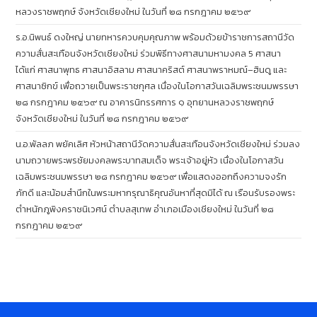
หลวงราชพฤกษ์ จังหวัดเชียงใหม่ ในวันที่ ๒๘ กรกฎาคม ๒๕๖๙
ร.อ.นิพนธ์ ดงใหญ่ นายทหารควบคุมคุณภาพ พร้อมด้วยข้าราชการสถานีวัด
ความสั่นสะเทือนจังหวัดเชียงใหม่ ร่วมพิธีทางศาสนามหามงคล 5 ศาสนา
ได้แก่ ศาสนาพุทธ ศาสนาอิสลาม ศาสนาคริสต์ ศาสนาพราหมณ์–ฮินดู และ
ศาสนาซิกข์ เพื่อถวายเป็นพระราชกุศล เนื่องในโอกาสวันเฉลิมพระชนมพรรษา
๒๘ กรกฎาคม ๒๕๖๙ ณ อาคารนิทรรศการ ๑ อุทยานหลวงราชพฤกษ์
จังหวัดเชียงใหม่ ในวันที่ ๒๘ กรกฎาคม ๒๕๖๙
น.อ.พัลลภ พยัคเลิศ หัวหน้าสถานีวัดความสั่นสะเทือนจังหวัดเชียงใหม่ ร่วมลง
นามถวายพระพรชัยมงคลพระบาทสมเด็จ พระเจ้าอยู่หัว เนื่องในโอกาสวัน
เฉลิมพระชนมพรรษา ๒๘ กรกฎาคม ๒๕๖๙ เพื่อแสดงออกถึงความจงรัก
ภักดี และน้อมสำนึกในพระมหากรุณาธิคุณอันหาที่สุดมิได้ ณ เรือนรับรองพระ
ตำหนักภูพิงคราชนิเวศน์ ตำบลสุเทพ อำเภอเมืองเชียงใหม่ ในวันที่ ๒๘
กรกฎาคม ๒๕๖๙