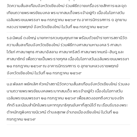
วัดความสั่นสะเทือนจังหวัดเชียงใหม่ ร่วมพิธีถวายเครื่องราชสักการะและจุด
เทียนถวายพระพรชัยมงคล พระบาทสมเด็จพระเจ้าอยู่หัว เนื่องในโอกาสวัน
เฉลิมพระชนมพรรษา ๒๘ กรกฎาคม ๒๕๖๙ ณ อาคารนิทรรศการ ๑ อุทยาน
หลวงราชพฤกษ์ จังหวัดเชียงใหม่ ในวันที่ ๒๘ กรกฎาคม ๒๕๖๙
ร.อ.นิพนธ์ ดงใหญ่ นายทหารควบคุมคุณภาพ พร้อมด้วยข้าราชการสถานีวัด
ความสั่นสะเทือนจังหวัดเชียงใหม่ ร่วมพิธีทางศาสนามหามงคล 5 ศาสนา
ได้แก่ ศาสนาพุทธ ศาสนาอิสลาม ศาสนาคริสต์ ศาสนาพราหมณ์–ฮินดู และ
ศาสนาซิกข์ เพื่อถวายเป็นพระราชกุศล เนื่องในโอกาสวันเฉลิมพระชนมพรรษา
๒๘ กรกฎาคม ๒๕๖๙ ณ อาคารนิทรรศการ ๑ อุทยานหลวงราชพฤกษ์
จังหวัดเชียงใหม่ ในวันที่ ๒๘ กรกฎาคม ๒๕๖๙
น.อ.พัลลภ พยัคเลิศ หัวหน้าสถานีวัดความสั่นสะเทือนจังหวัดเชียงใหม่ ร่วมลง
นามถวายพระพรชัยมงคลพระบาทสมเด็จ พระเจ้าอยู่หัว เนื่องในโอกาสวัน
เฉลิมพระชนมพรรษา ๒๘ กรกฎาคม ๒๕๖๙ เพื่อแสดงออกถึงความจงรัก
ภักดี และน้อมสำนึกในพระมหากรุณาธิคุณอันหาที่สุดมิได้ ณ เรือนรับรองพระ
ตำหนักภูพิงคราชนิเวศน์ ตำบลสุเทพ อำเภอเมืองเชียงใหม่ ในวันที่ ๒๘
กรกฎาคม ๒๕๖๙