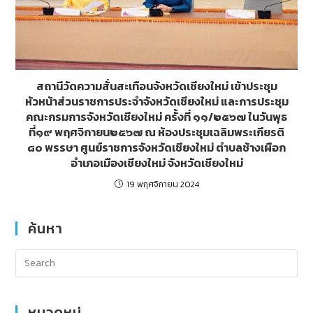
สถานีวัดความสั่นสะเทือนจังหวัดเชียงใหม่ เข้าประชุม
หัวหน้าส่วนราชการประจำจังหวัดเชียงใหม่ และการประชุม
คณะกรมการจังหวัดเชียงใหม่ ครั้งที่ ๑๑/๒๕๖๗ ในวันพุธ
ที่๑๙ พฤศจิกายน๒๕๖๗ ณ ห้องประชุมเฉลิมพระเกียรติ
๘๐ พรรษา ศูนย์ราชการจังหวัดเชียงใหม่ ตำบลช้างเผือก
อำเภอเมืองเชียงใหม่ จังหวัดเชียงใหม่
19 พฤศจิกายน 2024
ค้นหา
หมวดหมู่