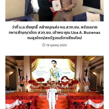
ว่าที่ น.อ.ชัยฤทธิ์ คล้ายบุญส่ง หน.สวท.ชม. พร้อมนาย
ทหารสัญญาบัตร สวท.ชม. เข้าพบ คุณ Lisa A. Buzenas
กงสุลใหญ่สหรัฐอเมริกาเชียงใหม่
19 ตุลาคม 2023