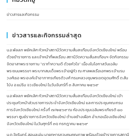
ข่าวสารและกิจกรรม
ข่าวสารและกิจกรรมล่าสุด
น.อ.พัลลภ พยัคเลิศ หัวหน้าสถานีวัดความสั่นสะเทือนจังหวัดเชียงใหม่ พร้อม
ด้วยข้าราชการ และเจ้าหน้าที่พลเรือน สถานีวัดความสั่นสะเทือนฯ จัดกิจกรรม
จิตอาสาพระราชทาน “เราทำความดี ด้วยหัวใจ” เนื่องในโอกาสวันเฉลิม
พระชนมพรรษา พระบาทสมเด็จพระเจ้าอยู่หัว ณ ศาลพลเรือเอกพระเจ้าบรม
วงศ์เธอ พระองค์เจ้าอาภากรเกียรติวงศ์ กรมหลวงชุมพรเขตอุดมศักดิ์ ต.สัน
โป่ง อ.แม่ริม จว.เชียงใหม่ ในวันจันทร์ที่ ๓ สิงหาคม ๒๕๖๙
น.อ.พัลลภ พยัคเลิศ หัวหน้าสถานีวัดความสั่นสะเทือนจังหวัดเชียงใหม่ เข้า
ประชุมหัวหน้าส่วนราชการประจำจังหวัดเชียงใหม่ และการประชุมคณะกรม
การจังหวัดเชียงใหม่ ครั้งที่ ๗/๒๕๖๙ ณ ห้องประชุมเฉลิมพระเกียรติ ๘๐
พรรษา ศูนย์ราชการจังหวัดเชียงใหม่ ตำบลช้างเผือก อำเภอเมืองเชียงใหม่
จังหวัดเชียงใหม่ ในวันศุกร์ที่ ๓๑ กรกฎาคม ๒๕๖๙
น.ต.วัชรินทร์ สอนละอุ่น นายทหารควบคุมคุณภาพ พร้อมด้วยข้าราชการสถานี