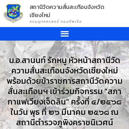
สถานีวัดความสั่นสะเทือนจังหวัด
เชียงใหม่
กรมอุทกศาสตร์ กองทัพเรือ
น.อ.สานนท์ รักหนู หัวหน้าสถานีวัด
ความสั่นสะเทือนจังหวัดเชียงใหม่
พร้อมด้วยข้าราชการสถานีวัดความ
สั่นสะเทือนฯ เข้าร่วมกิจกรรม “สภา
กาแฟเวียงเจ็ดลิน” ครั้งที่ ๔/๒๕๖๘
ในวัน พุธ ที่ ๒๖ มีนาคม ๒๕๖๘ ณ
สถานีตำรวจภูพิงคราชนิเวศน์