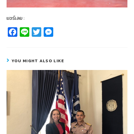
แชร์เลย :
Fa
Li
T
M
c
n
wi
e
e
e
tt
ss
b
er
e
YOU MIGHT ALSO LIKE
o
n
o
g
k
er