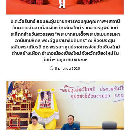
น.ต.วัชรินทร์ สอนละอุ่น นายทหารควบคุมคุณภาพฯ สถานี
วัดความสั่นสะเทือนจังหวัดเชียงใหม่ ร่วมงานรัฐพิธีวันที่
ระลึกคล้ายวันสวรรคต “พระบาทสมเด็จพระปรเมนทรมหา
อานันทมหิดล พระอัฐมรามาธิบดินทร” ณ ห้องประชุม
เฉลิมพระเกียรติ ๘๐ พรรษา ศูนย์ราชการจังหวัดเชียงใหม่
ตำบลช้างเผือก อำเภอเมืองเชียงใหม่ จังหวัดเชียงใหม่ ใน
วันที่ ๙ มิถุนายน ๒๕๖๙
9 มิถุนายน 2026