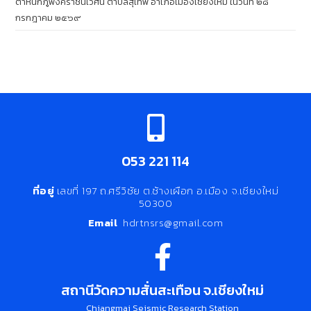
ตำหนักภูพิงคราชนิเวศน์ ตำบลสุเทพ อำเภอเมืองเชียงใหม่ ในวันที่ ๒๘
กรกฎาคม ๒๕๖๙
053 221 114
ที่อยู่
เลขที่ 197 ถ.ศรีวิชัย ต.ช้างเผือก อ.เมือง จ.เชียงใหม่
50300
Email
hdrtnsrs@gmail.com
สถานีวัดความสั่นสะเทือน จ.เชียงใหม่
Chiangmai Seismic Research Station