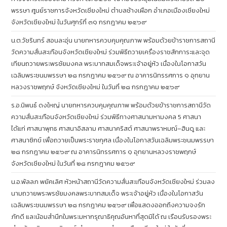
พรรษา ศูนย์ราชการจังหวัดเชียงใหม่ ตำบลช้างเผือก อำเภอเมืองเชียงใหม่
จังหวัดเชียงใหม่ ในวันศุกร์ที่ ๓๑ กรกฎาคม ๒๕๖๙
น.ต.วัชรินทร์ สอนละอุ่น นายทหารควบคุมคุณภาพ พร้อมด้วยข้าราชการสถานี
วัดความสั่นสะเทือนจังหวัดเชียงใหม่ ร่วมพิธีถวายเครื่องราชสักการะและจุด
เทียนถวายพระพรชัยมงคล พระบาทสมเด็จพระเจ้าอยู่หัว เนื่องในโอกาสวัน
เฉลิมพระชนมพรรษา ๒๘ กรกฎาคม ๒๕๖๙ ณ อาคารนิทรรศการ ๑ อุทยาน
หลวงราชพฤกษ์ จังหวัดเชียงใหม่ ในวันที่ ๒๘ กรกฎาคม ๒๕๖๙
ร.อ.นิพนธ์ ดงใหญ่ นายทหารควบคุมคุณภาพ พร้อมด้วยข้าราชการสถานีวัด
ความสั่นสะเทือนจังหวัดเชียงใหม่ ร่วมพิธีทางศาสนามหามงคล 5 ศาสนา
ได้แก่ ศาสนาพุทธ ศาสนาอิสลาม ศาสนาคริสต์ ศาสนาพราหมณ์–ฮินดู และ
ศาสนาซิกข์ เพื่อถวายเป็นพระราชกุศล เนื่องในโอกาสวันเฉลิมพระชนมพรรษา
๒๘ กรกฎาคม ๒๕๖๙ ณ อาคารนิทรรศการ ๑ อุทยานหลวงราชพฤกษ์
จังหวัดเชียงใหม่ ในวันที่ ๒๘ กรกฎาคม ๒๕๖๙
น.อ.พัลลภ พยัคเลิศ หัวหน้าสถานีวัดความสั่นสะเทือนจังหวัดเชียงใหม่ ร่วมลง
นามถวายพระพรชัยมงคลพระบาทสมเด็จ พระเจ้าอยู่หัว เนื่องในโอกาสวัน
เฉลิมพระชนมพรรษา ๒๘ กรกฎาคม ๒๕๖๙ เพื่อแสดงออกถึงความจงรัก
ภักดี และน้อมสำนึกในพระมหากรุณาธิคุณอันหาที่สุดมิได้ ณ เรือนรับรองพระ