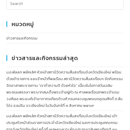
หมวดหมู่
ข่าวสารและกิจกรรม
ข่าวสารและกิจกรรมล่าสุด
น.อ.พัลลภ พยัคเลิศ หัวหน้าสถานีวัดความสั่นสะเทือนจังหวัดเชียงใหม่ พร้อม
ด้วยข้าราชการ และเจ้าหน้าที่พลเรือน สถานีวัดความสั่นสะเทือนฯ จัดกิจกรรม
จิตอาสาพระราชทาน “เราทำความดี ด้วยหัวใจ” เนื่องในโอกาสวันเฉลิม
พระชนมพรรษา พระบาทสมเด็จพระเจ้าอยู่หัว ณ ศาลพลเรือเอกพระเจ้าบรม
วงศ์เธอ พระองค์เจ้าอาภากรเกียรติวงศ์ กรมหลวงชุมพรเขตอุดมศักดิ์ ต.สัน
โป่ง อ.แม่ริม จว.เชียงใหม่ ในวันจันทร์ที่ ๓ สิงหาคม ๒๕๖๙
น.อ.พัลลภ พยัคเลิศ หัวหน้าสถานีวัดความสั่นสะเทือนจังหวัดเชียงใหม่ เข้า
ประชุมหัวหน้าส่วนราชการประจำจังหวัดเชียงใหม่ และการประชุมคณะกรม
การจังหวัดเชียงใหม่ ครั้งที่ ๗/๒๕๖๙ ณ ห้องประชุมเฉลิมพระเกียรติ ๘๐