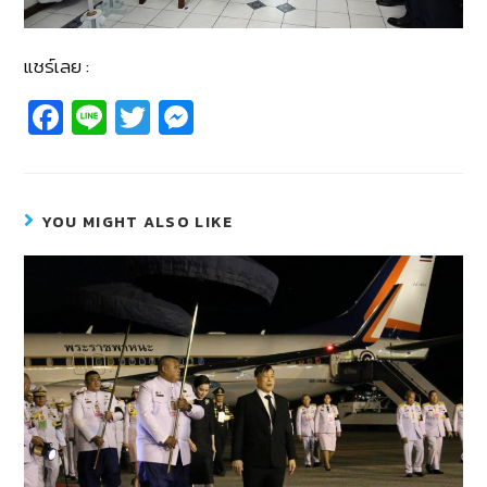
แชร์เลย :
Fa
Li
T
M
c
n
wi
e
e
e
tt
ss
b
er
e
YOU MIGHT ALSO LIKE
o
n
o
g
k
er