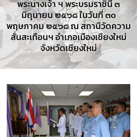
พระนางเจ้า ฯ พระบรมราชินี ๓
มิถุนายน ๒๕๖๘ ในวันที่ ๓๐
พฤษภาคม ๒๕๖๘ ณ สถานีวัดความ
สั่นสะเทือนฯ อำเภอเมืองเชียงใหม่
จังหวัดเชียงใหม่