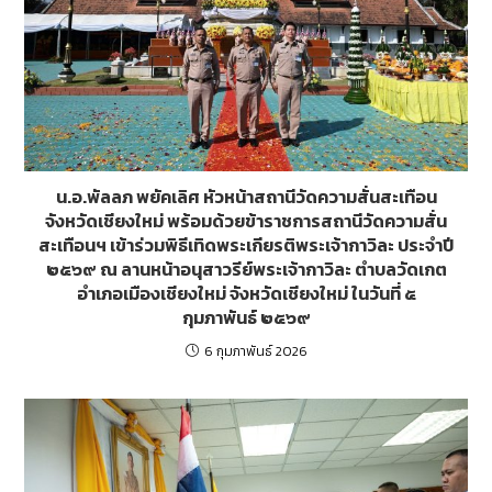
น.อ.พัลลภ พยัคเลิศ หัวหน้าสถานีวัดความสั่นสะเทือน
จังหวัดเชียงใหม่ พร้อมด้วยข้าราชการสถานีวัดความสั่น
สะเทือนฯ เข้าร่วมพิธีเทิดพระเกียรติพระเจ้ากาวิละ ประจำปี
๒๕๖๙ ณ ลานหน้าอนุสาวรีย์พระเจ้ากาวิละ ตำบลวัดเกต
อำเภอเมืองเชียงใหม่ จังหวัดเชียงใหม่ ในวันที่ ๕
กุมภาพันธ์ ๒๕๖๙
6 กุมภาพันธ์ 2026