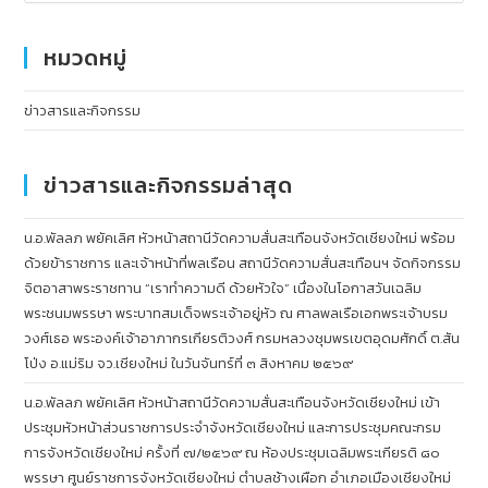
หมวดหมู่
ข่าวสารและกิจกรรม
ข่าวสารและกิจกรรมล่าสุด
น.อ.พัลลภ พยัคเลิศ หัวหน้าสถานีวัดความสั่นสะเทือนจังหวัดเชียงใหม่ พร้อม
ด้วยข้าราชการ และเจ้าหน้าที่พลเรือน สถานีวัดความสั่นสะเทือนฯ จัดกิจกรรม
จิตอาสาพระราชทาน “เราทำความดี ด้วยหัวใจ” เนื่องในโอกาสวันเฉลิม
พระชนมพรรษา พระบาทสมเด็จพระเจ้าอยู่หัว ณ ศาลพลเรือเอกพระเจ้าบรม
วงศ์เธอ พระองค์เจ้าอาภากรเกียรติวงศ์ กรมหลวงชุมพรเขตอุดมศักดิ์ ต.สัน
โป่ง อ.แม่ริม จว.เชียงใหม่ ในวันจันทร์ที่ ๓ สิงหาคม ๒๕๖๙
น.อ.พัลลภ พยัคเลิศ หัวหน้าสถานีวัดความสั่นสะเทือนจังหวัดเชียงใหม่ เข้า
ประชุมหัวหน้าส่วนราชการประจำจังหวัดเชียงใหม่ และการประชุมคณะกรม
การจังหวัดเชียงใหม่ ครั้งที่ ๗/๒๕๖๙ ณ ห้องประชุมเฉลิมพระเกียรติ ๘๐
พรรษา ศูนย์ราชการจังหวัดเชียงใหม่ ตำบลช้างเผือก อำเภอเมืองเชียงใหม่