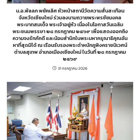
น.อ.พัลลภ พยัคเลิศ หัวหน้าสถานีวัดความสั่นสะเทือน
จังหวัดเชียงใหม่ ร่วมลงนามถวายพระพรชัยมงคล
พระบาทสมเด็จ พระเจ้าอยู่หัว เนื่องในโอกาสวันเฉลิม
พระชนมพรรษา ๒๘ กรกฎาคม ๒๕๖๙ เพื่อแสดงออกถึง
ความจงรักภักดี และน้อมสำนึกในพระมหากรุณาธิคุณอัน
หาที่สุดมิได้ ณ เรือนรับรองพระตำหนักภูพิงคราชนิเวศน์
ตำบลสุเทพ อำเภอเมืองเชียงใหม่ ในวันที่ ๒๘ กรกฎาคม
๒๕๖๙
31 กรกฎาคม 2026