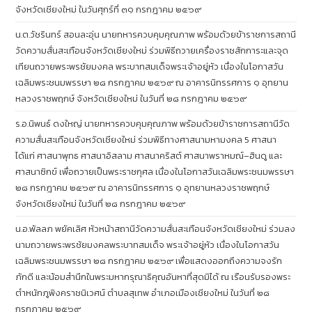
จังหวัดเชียงใหม่ ในวันศุกร์ที่ ๓๑ กรกฎาคม ๒๕๖๙
น.ต.วัชรินทร์ สอนละอุ่น นายทหารควบคุมคุณภาพ พร้อมด้วยข้าราชการสถานี
วัดความสั่นสะเทือนจังหวัดเชียงใหม่ ร่วมพิธีถวายเครื่องราชสักการะและจุด
เทียนถวายพระพรชัยมงคล พระบาทสมเด็จพระเจ้าอยู่หัว เนื่องในโอกาสวัน
เฉลิมพระชนมพรรษา ๒๘ กรกฎาคม ๒๕๖๙ ณ อาคารนิทรรศการ ๑ อุทยาน
หลวงราชพฤกษ์ จังหวัดเชียงใหม่ ในวันที่ ๒๘ กรกฎาคม ๒๕๖๙
ร.อ.นิพนธ์ ดงใหญ่ นายทหารควบคุมคุณภาพ พร้อมด้วยข้าราชการสถานีวัด
ความสั่นสะเทือนจังหวัดเชียงใหม่ ร่วมพิธีทางศาสนามหามงคล 5 ศาสนา
ได้แก่ ศาสนาพุทธ ศาสนาอิสลาม ศาสนาคริสต์ ศาสนาพราหมณ์–ฮินดู และ
ศาสนาซิกข์ เพื่อถวายเป็นพระราชกุศล เนื่องในโอกาสวันเฉลิมพระชนมพรรษา
๒๘ กรกฎาคม ๒๕๖๙ ณ อาคารนิทรรศการ ๑ อุทยานหลวงราชพฤกษ์
จังหวัดเชียงใหม่ ในวันที่ ๒๘ กรกฎาคม ๒๕๖๙
น.อ.พัลลภ พยัคเลิศ หัวหน้าสถานีวัดความสั่นสะเทือนจังหวัดเชียงใหม่ ร่วมลง
นามถวายพระพรชัยมงคลพระบาทสมเด็จ พระเจ้าอยู่หัว เนื่องในโอกาสวัน
เฉลิมพระชนมพรรษา ๒๘ กรกฎาคม ๒๕๖๙ เพื่อแสดงออกถึงความจงรัก
ภักดี และน้อมสำนึกในพระมหากรุณาธิคุณอันหาที่สุดมิได้ ณ เรือนรับรองพระ
ตำหนักภูพิงคราชนิเวศน์ ตำบลสุเทพ อำเภอเมืองเชียงใหม่ ในวันที่ ๒๘
กรกฎาคม ๒๕๖๙