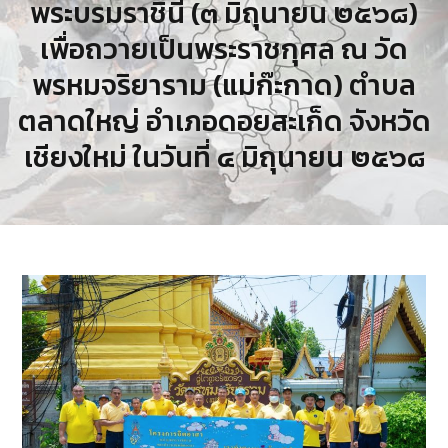
พระบรมราชินี (๓ มิถุนายน ๒๕๖๘)
เพื่อถวายเป็นพระราชกุศล ณ วัด
พรหมจริยาราม (แม่ก๊ะกาด) ตำบล
ตลาดใหญ่ อำเภอดอยสะเก็ด จังหวัด
เชียงใหม่ ในวันที่ ๔ มิถุนายน ๒๕๖๘