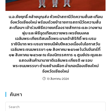
น.อ.ชัยฤทธิ์ คล้ายบุญส่ง หัวหน้าสถานีวัดความสั่นสะเทือน
จังหวัดเชียงใหม่ พร้อมด้วยข้าราชการสถานีวัดความสั่น
สะเทือนฯ เข้าร่วมพิธีถวายเครื่องราชสักการะและวางพาน
พุ่ม และพิธีจุดเทียนถวายพระพรชัยมงคล
เฉลิมพระเกียรติสมเด็จพระนางเจ้าสิริกิติ์ พระบรม
ราชินีนาถ พระบรมราชชนนีพันปีหลวงเนื่องในโอกาสวัน
เฉลิมพระชนมพรรษา ๑๒ สิงหาคม ๒๕๖๗ ในวันจันทร์ที่
๑๒ สิงหาคม ๒๕๖๗ ณ ห้องนิทรรศการ ๑ ศูนย์ประชุมและ
แสดงสินค้านานาชาติเฉลิมพระเกียรติ ๗ รอบ
พระชนมพรรษา ตำบลช้างเผือก อำเภอเมืองเชียงใหม่
จังหวัดเชียงใหม่
13 สิงหาคม 2024
ค้นหา