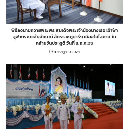
พิธีลงนามถวายพระพร สมเด็จพระเจ้าน้องนางเธอ เจ้าฟ้า
จุฬาภรณวลัยลักษณ์ อัครราชกุมารีฯ เนื่องในโอกาสวัน
คล้ายวันประสูติ วันที่ ๔ ก.ค.๖๖
4 กรกฎาคม 2023