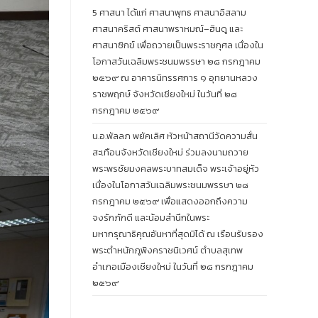
5 ศาสนา ได้แก่ ศาสนาพุทธ ศาสนาอิสลาม
ศาสนาคริสต์ ศาสนาพราหมณ์–ฮินดู และ
ศาสนาซิกข์ เพื่อถวายเป็นพระราชกุศล เนื่องใน
โอกาสวันเฉลิมพระชนมพรรษา ๒๘ กรกฎาคม
๒๕๖๙ ณ อาคารนิทรรศการ ๑ อุทยานหลวง
ราชพฤกษ์ จังหวัดเชียงใหม่ ในวันที่ ๒๘
กรกฎาคม ๒๕๖๙
น.อ.พัลลภ พยัคเลิศ หัวหน้าสถานีวัดความสั่น
สะเทือนจังหวัดเชียงใหม่ ร่วมลงนามถวาย
พระพรชัยมงคลพระบาทสมเด็จ พระเจ้าอยู่หัว
เนื่องในโอกาสวันเฉลิมพระชนมพรรษา ๒๘
กรกฎาคม ๒๕๖๙ เพื่อแสดงออกถึงความ
จงรักภักดี และน้อมสำนึกในพระ
มหากรุณาธิคุณอันหาที่สุดมิได้ ณ เรือนรับรอง
พระตำหนักภูพิงคราชนิเวศน์ ตำบลสุเทพ
อำเภอเมืองเชียงใหม่ ในวันที่ ๒๘ กรกฎาคม
๒๕๖๙