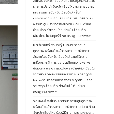
สะเทือนจังหวัดเชียงใหม่ เข้าประชุมหัวหน้าส่วน
ราชการประจำจังหวัดเชียงใหม่ และการประชุม
คณะกรมการจังหวัดเชียงใหม่ ครั้งที่
๗/๒๕๖๙ ณ ห้องประชุมเฉลิมพระเกียรติ ๘๐
พรรษา ศูนย์ราชการจังหวัดเชียงใหม่ ตำบล
ช้างเผือก อำเภอเมืองเชียงใหม่ จังหวัด
เชียงใหม่ ในวันศุกร์ที่ ๓๑ กรกฎาคม ๒๕๖๙
น.ต.วัชรินทร์ สอนละอุ่น นายทหารควบคุม
คุณภาพ พร้อมด้วยข้าราชการสถานีวัดความ
สั่นสะเทือนจังหวัดเชียงใหม่ ร่วมพิธีถวาย
เครื่องราชสักการะและจุดเทียนถวายพระพร
ชัยมงคล พระบาทสมเด็จพระเจ้าอยู่หัว เนื่องใน
โอกาสวันเฉลิมพระชนมพรรษา ๒๘ กรกฎาคม
๒๕๖๙ ณ อาคารนิทรรศการ ๑ อุทยานหลวง
ราชพฤกษ์ จังหวัดเชียงใหม่ ในวันที่ ๒๘
กรกฎาคม ๒๕๖๙
ร.อ.นิพนธ์ ดงใหญ่ นายทหารควบคุมคุณภาพ
พร้อมด้วยข้าราชการสถานีวัดความสั่นสะเทือน
จังหวัดเชียงใหม่ ร่วมพิธีทางศาสนามหามงคล