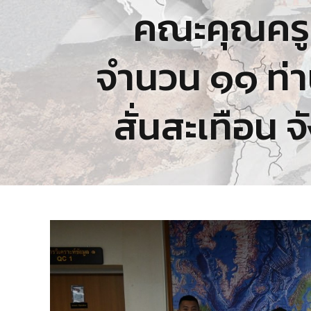
คณะคุณครูแ
จำนวน ๑๑ ท่า
สั่นสะเทือน จ