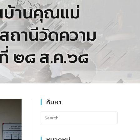
นบ้านคุณแม่
 สถานีวัดความ
นที่ ๒๘ ส.ค.๖๘
ค้นหา
หมวดหมู่