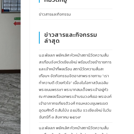
ข่าวสารและกิจกรรม
ข่าวสารและกิจกรรม
ล่าสุด
น.อ.พัลลภ พยัคเลิศ หัวหน้าสถานีวัดความสั่น
สะเทือนจังหวัดเชียงใหม่ พร้อมด้วยข้าราชการ
และเจ้าหน้าที่พลเรือน สถานีวัดความสั่นสะ
เทือนฯ จัดกิจกรรมจิตอาสาพระราชทาน “เรา
ทำความดี ด้วยหัวใจ” เนื่องในโอกาสวันเฉลิม
พระชนมพรรษา พระบาทสมเด็จพระเจ้าอยู่หัว
ณ ศาลพลเรือเอกพระเจ้าบรมวงศ์เธอ พระองค์
เจ้าอาภากรเกียรติวงศ์ กรมหลวงชุมพรเขต
อุดมศักดิ์ ต.สันโป่ง อ.แม่ริม จว.เชียงใหม่ ในวัน
จันทร์ที่ ๓ สิงหาคม ๒๕๖๙
น.อ.พัลลภ พยัคเลิศ หัวหน้าสถานีวัดความสั่น