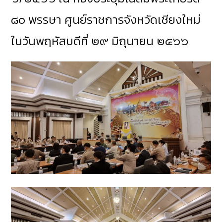
๘๐ พรรษา
ศูนย์ราชการจังหวัดเชียงใหม่
ในวันพฤหัสบดีที่ ๒๙ มิถุนายน ๒๕๖๖