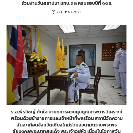
ร่วมงานวันสถาปนา มทบ.๓๓ ครบรอบปีที่ ๑๐๕
22 มีนาคม 2023
ร.อ.พีรวิชญ์ ตัดใจ นายทหารควบคุมคุณภาพการวิเคราะห์
พร้อมด้วยข้าราชการและเจ้าหน้าที่พลเรือน สถานีวัดความ
สั่นสะเทือนจังหวัดเชียงใหม่ร่วมลงนามถวายพระพร
ชัยมงคลพระบาทสมเด็จ พระเจ้าอยู่หัว เนื่องในโอกาสวัน