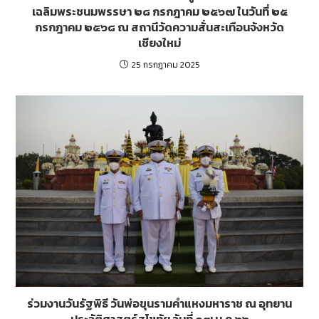
เฉลิมพระชนมพรรษา ๒๘ กรกฎาคม ๒๕๖๗ ในวันที่ ๒๕
กรกฎาคม ๒๕๖๘ ณ สถานีวัดความสั่นสะเทือนจังหวัด
เชียงใหม่
25 กรกฎาคม 2025
ร่วมงานวันรัฐพิธี วันพ่อขุนรามคำแหงมหาราช ณ อุทยาน
ประวัติศาสตร์สุโขทัย วันที่ ๑๗ ม.ค.๖๖