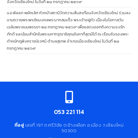
จังหวัดเชียงใหม่ ในวันที่ ๒๘ กรกฎาคม ๒๕๖๙
น.อ.พัลลภ พยัคเลิศ หัวหน้าสถานีวัดความสั่นสะเทือนจังหวัดเชียงใหม่ ร่วมลง
นามถวายพระพรชัยมงคลพระบาทสมเด็จ พระเจ้าอยู่หัว เนื่องในโอกาสวัน
เฉลิมพระชนมพรรษา ๒๘ กรกฎาคม ๒๕๖๙ เพื่อแสดงออกถึงความจงรัก
ภักดี และน้อมสำนึกในพระมหากรุณาธิคุณอันหาที่สุดมิได้ ณ เรือนรับรองพระ
ตำหนักภูพิงคราชนิเวศน์ ตำบลสุเทพ อำเภอเมืองเชียงใหม่ ในวันที่ ๒๘
กรกฎาคม ๒๕๖๙
053 221 114
ที่อยู่
เลขที่ 197 ถ.ศรีวิชัย ต.ช้างเผือก อ.เมือง จ.เชียงใหม่
50300