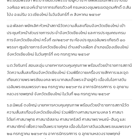
พระชนมพรรษา พระบาทสมเด็จพระเจ้าอยู่หัว ณ ศาลพลเรือเอกพระเจ้าบรม
วงศ์เธอ พระองค์เจ้าอาภากรเกียรติวงศ์ กรมหลวงชุมพรเขตอุดมศักดิ์ ต.สัน
โป่ง อ.แม่ริม จว.เชียงใหม่ ในวันจันทร์ที่ ๓ สิงหาคม ๒๕๖๙
น.อ.พัลลภ พยัคเลิศ หัวหน้าสถานีวัดความสั่นสะเทือนจังหวัดเชียงใหม่ เข้า
ประชุมหัวหน้าส่วนราชการประจำจังหวัดเชียงใหม่ และการประชุมคณะกรม
การจังหวัดเชียงใหม่ ครั้งที่ ๗/๒๕๖๙ ณ ห้องประชุมเฉลิมพระเกียรติ ๘๐
พรรษา ศูนย์ราชการจังหวัดเชียงใหม่ ตำบลช้างเผือก อำเภอเมืองเชียงใหม่
จังหวัดเชียงใหม่ ในวันศุกร์ที่ ๓๑ กรกฎาคม ๒๕๖๙
น.ต.วัชรินทร์ สอนละอุ่น นายทหารควบคุมคุณภาพ พร้อมด้วยข้าราชการสถานี
วัดความสั่นสะเทือนจังหวัดเชียงใหม่ ร่วมพิธีถวายเครื่องราชสักการะและจุด
เทียนถวายพระพรชัยมงคล พระบาทสมเด็จพระเจ้าอยู่หัว เนื่องในโอกาสวัน
เฉลิมพระชนมพรรษา ๒๘ กรกฎาคม ๒๕๖๙ ณ อาคารนิทรรศการ ๑ อุทยาน
หลวงราชพฤกษ์ จังหวัดเชียงใหม่ ในวันที่ ๒๘ กรกฎาคม ๒๕๖๙
ร.อ.นิพนธ์ ดงใหญ่ นายทหารควบคุมคุณภาพ พร้อมด้วยข้าราชการสถานีวัด
ความสั่นสะเทือนจังหวัดเชียงใหม่ ร่วมพิธีทางศาสนามหามงคล 5 ศาสนา
ได้แก่ ศาสนาพุทธ ศาสนาอิสลาม ศาสนาคริสต์ ศาสนาพราหมณ์–ฮินดู และ
ศาสนาซิกข์ เพื่อถวายเป็นพระราชกุศล เนื่องในโอกาสวันเฉลิมพระชนมพรรษา
๒๘ กรกฎาคม ๒๕๖๙ ณ อาคารนิทรรศการ ๑ อุทยานหลวงราชพฤกษ์