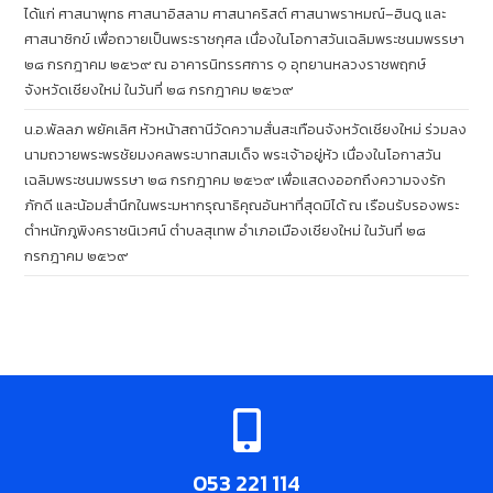
ได้แก่ ศาสนาพุทธ ศาสนาอิสลาม ศาสนาคริสต์ ศาสนาพราหมณ์–ฮินดู และ
ศาสนาซิกข์ เพื่อถวายเป็นพระราชกุศล เนื่องในโอกาสวันเฉลิมพระชนมพรรษา
๒๘ กรกฎาคม ๒๕๖๙ ณ อาคารนิทรรศการ ๑ อุทยานหลวงราชพฤกษ์
จังหวัดเชียงใหม่ ในวันที่ ๒๘ กรกฎาคม ๒๕๖๙
น.อ.พัลลภ พยัคเลิศ หัวหน้าสถานีวัดความสั่นสะเทือนจังหวัดเชียงใหม่ ร่วมลง
นามถวายพระพรชัยมงคลพระบาทสมเด็จ พระเจ้าอยู่หัว เนื่องในโอกาสวัน
เฉลิมพระชนมพรรษา ๒๘ กรกฎาคม ๒๕๖๙ เพื่อแสดงออกถึงความจงรัก
ภักดี และน้อมสำนึกในพระมหากรุณาธิคุณอันหาที่สุดมิได้ ณ เรือนรับรองพระ
ตำหนักภูพิงคราชนิเวศน์ ตำบลสุเทพ อำเภอเมืองเชียงใหม่ ในวันที่ ๒๘
กรกฎาคม ๒๕๖๙
053 221 114