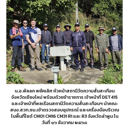
o
g
k
er
น.อ.พัลลภ พยัคเลิศ หัวหน้าสถานีวัดความสั่นสะเทือน
จังหวัดเชียงใหม่ พร้อมด้วยข้าราชการ เจ้าหน้าที่ DET415
และเจ้าหน้าที่พลเรือนสถานีวัดความสั่นสะเทือนฯ นำคณะ
สนง.สวท.ชม.เข้าตรวจสอบอุปกรณ์ และเครื่องมือบริเวณ
ในพื้นที่ไซต์ CM01 CM16 CM31 R1 และ R3 จังหวัดลำพูน ใน
วันที่ ๑๖ ธันวาคม ๒๕๖๘