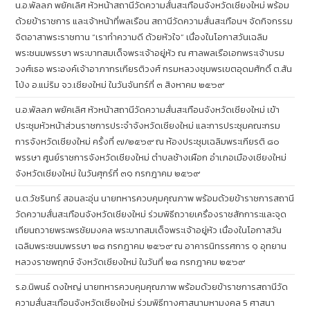
น.อ.พัลลภ พยัคเลิศ หัวหน้าสถานีวัดความสั่นสะเทือนจังหวัดเชียงใหม่ พร้อม
ด้วยข้าราชการ และเจ้าหน้าที่พลเรือน สถานีวัดความสั่นสะเทือนฯ จัดกิจกรรม
จิตอาสาพระราชทาน “เราทำความดี ด้วยหัวใจ” เนื่องในโอกาสวันเฉลิม
พระชนมพรรษา พระบาทสมเด็จพระเจ้าอยู่หัว ณ ศาลพลเรือเอกพระเจ้าบรม
วงศ์เธอ พระองค์เจ้าอาภากรเกียรติวงศ์ กรมหลวงชุมพรเขตอุดมศักดิ์ ต.สัน
โป่ง อ.แม่ริม จว.เชียงใหม่ ในวันจันทร์ที่ ๓ สิงหาคม ๒๕๖๙
น.อ.พัลลภ พยัคเลิศ หัวหน้าสถานีวัดความสั่นสะเทือนจังหวัดเชียงใหม่ เข้า
ประชุมหัวหน้าส่วนราชการประจำจังหวัดเชียงใหม่ และการประชุมคณะกรม
การจังหวัดเชียงใหม่ ครั้งที่ ๗/๒๕๖๙ ณ ห้องประชุมเฉลิมพระเกียรติ ๘๐
พรรษา ศูนย์ราชการจังหวัดเชียงใหม่ ตำบลช้างเผือก อำเภอเมืองเชียงใหม่
จังหวัดเชียงใหม่ ในวันศุกร์ที่ ๓๑ กรกฎาคม ๒๕๖๙
น.ต.วัชรินทร์ สอนละอุ่น นายทหารควบคุมคุณภาพ พร้อมด้วยข้าราชการสถานี
วัดความสั่นสะเทือนจังหวัดเชียงใหม่ ร่วมพิธีถวายเครื่องราชสักการะและจุด
เทียนถวายพระพรชัยมงคล พระบาทสมเด็จพระเจ้าอยู่หัว เนื่องในโอกาสวัน
เฉลิมพระชนมพรรษา ๒๘ กรกฎาคม ๒๕๖๙ ณ อาคารนิทรรศการ ๑ อุทยาน
หลวงราชพฤกษ์ จังหวัดเชียงใหม่ ในวันที่ ๒๘ กรกฎาคม ๒๕๖๙
ร.อ.นิพนธ์ ดงใหญ่ นายทหารควบคุมคุณภาพ พร้อมด้วยข้าราชการสถานีวัด
ความสั่นสะเทือนจังหวัดเชียงใหม่ ร่วมพิธีทางศาสนามหามงคล 5 ศาสนา