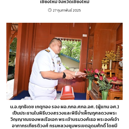
เชียงใหม่ จังหวัดเชียงใหม่
27 กุมภาพันธ์ 2025
น.อ.ฤทธิเดช เกตุทอง รอง ผอ.กภอ.ศภอ.อศ. (ผู้แทน อศ.)
เป็นประธานในพิธีบวงสรวงและพิธีบำเพ็ญกุศลดวงพระ
วิญญาณของพลเรือเอก พระเจ้าบรมวงศ์เธอ พระองค์เจ้า
อาภากรเกียรติวงศ์ กรมหลวงชุมพรเขตอุดมศักดิ์ โดยมี