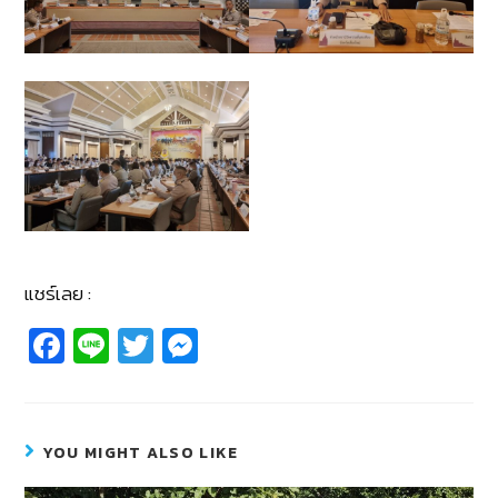
แชร์เลย :
Fa
Li
T
M
c
n
wi
e
e
e
tt
ss
b
er
e
YOU MIGHT ALSO LIKE
o
n