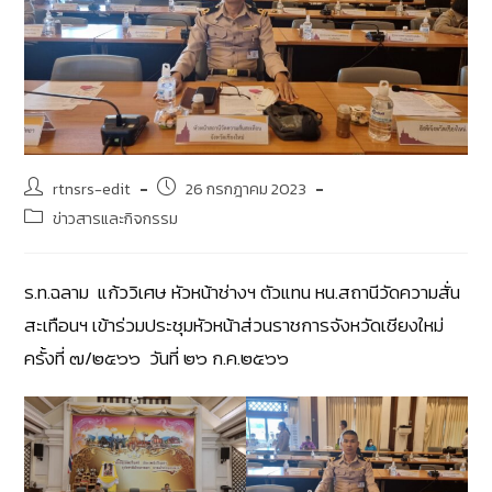
rtnsrs-edit
26 กรกฎาคม 2023
ข่าวสารและกิจกรรม
ร.ท.ฉลาม แก้ววิเศษ หัวหน้าช่างฯ ตัวแทน หน.สถานีวัดความสั่น
สะเทือนฯ เข้าร่วมประชุมหัวหน้าส่วนราชการจังหวัดเชียงใหม่
ครั้งที่ ๗/๒๕๖๖ วันที่ ๒๖ ก.ค.๒๕๖๖