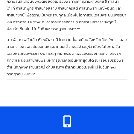
ความสั่นสะเทือนจังหวัดเชียงใหม่ ร่วมพิธีทางศาสนามหามงคล 5 ศาสนา
ได้แก่ ศาสนาพุทธ ศาสนาอิสลาม ศาสนาคริสต์ ศาสนาพราหมณ์–ฮินดู และ
ศาสนาซิกข์ เพื่อถวายเป็นพระราชกุศล เนื่องในโอกาสวันเฉลิมพระชนมพรรษา
๒๘ กรกฎาคม ๒๕๖๙ ณ อาคารนิทรรศการ ๑ อุทยานหลวงราชพฤกษ์
จังหวัดเชียงใหม่ ในวันที่ ๒๘ กรกฎาคม ๒๕๖๙
น.อ.พัลลภ พยัคเลิศ หัวหน้าสถานีวัดความสั่นสะเทือนจังหวัดเชียงใหม่ ร่วมลง
นามถวายพระพรชัยมงคลพระบาทสมเด็จ พระเจ้าอยู่หัว เนื่องในโอกาสวัน
เฉลิมพระชนมพรรษา ๒๘ กรกฎาคม ๒๕๖๙ เพื่อแสดงออกถึงความจงรัก
ภักดี และน้อมสำนึกในพระมหากรุณาธิคุณอันหาที่สุดมิได้ ณ เรือนรับรองพระ
ตำหนักภูพิงคราชนิเวศน์ ตำบลสุเทพ อำเภอเมืองเชียงใหม่ ในวันที่ ๒๘
กรกฎาคม ๒๕๖๙