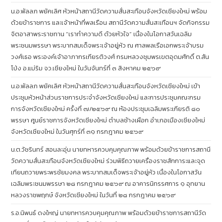
น.อ.พัลลภ พยัคเลิศ หัวหน้าสถานีวัดความสั่นสะเทือนจังหวัดเชียงใหม่ พร้อม
ด้วยข้าราชการ และเจ้าหน้าที่พลเรือน สถานีวัดความสั่นสะเทือนฯ จัดกิจกรรม
จิตอาสาพระราชทาน “เราทำความดี ด้วยหัวใจ” เนื่องในโอกาสวันเฉลิม
พระชนมพรรษา พระบาทสมเด็จพระเจ้าอยู่หัว ณ ศาลพลเรือเอกพระเจ้าบรม
วงศ์เธอ พระองค์เจ้าอาภากรเกียรติวงศ์ กรมหลวงชุมพรเขตอุดมศักดิ์ ต.สัน
โป่ง อ.แม่ริม จว.เชียงใหม่ ในวันจันทร์ที่ ๓ สิงหาคม ๒๕๖๙
น.อ.พัลลภ พยัคเลิศ หัวหน้าสถานีวัดความสั่นสะเทือนจังหวัดเชียงใหม่ เข้า
ประชุมหัวหน้าส่วนราชการประจำจังหวัดเชียงใหม่ และการประชุมคณะกรม
การจังหวัดเชียงใหม่ ครั้งที่ ๗/๒๕๖๙ ณ ห้องประชุมเฉลิมพระเกียรติ ๘๐
พรรษา ศูนย์ราชการจังหวัดเชียงใหม่ ตำบลช้างเผือก อำเภอเมืองเชียงใหม่
จังหวัดเชียงใหม่ ในวันศุกร์ที่ ๓๑ กรกฎาคม ๒๕๖๙
น.ต.วัชรินทร์ สอนละอุ่น นายทหารควบคุมคุณภาพ พร้อมด้วยข้าราชการสถานี
วัดความสั่นสะเทือนจังหวัดเชียงใหม่ ร่วมพิธีถวายเครื่องราชสักการะและจุด
เทียนถวายพระพรชัยมงคล พระบาทสมเด็จพระเจ้าอยู่หัว เนื่องในโอกาสวัน
เฉลิมพระชนมพรรษา ๒๘ กรกฎาคม ๒๕๖๙ ณ อาคารนิทรรศการ ๑ อุทยาน
หลวงราชพฤกษ์ จังหวัดเชียงใหม่ ในวันที่ ๒๘ กรกฎาคม ๒๕๖๙
ร.อ.นิพนธ์ ดงใหญ่ นายทหารควบคุมคุณภาพ พร้อมด้วยข้าราชการสถานีวัด