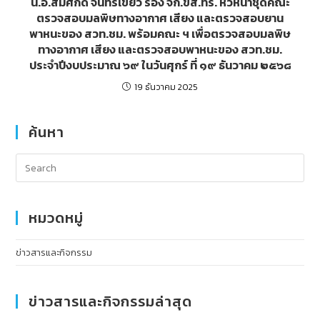
น.อ.สมศักดิ์ จันทร์เขียว รอง จก.ขส.ทร. หัวหน้าชุดคณะ
ตรวจสอบมลพิษทางอากาศ เสียง และตรวจสอบยาน
พาหนะของ สวท.ชม. พร้อมคณะ ฯ เพื่อตรวจสอบมลพิษ
ทางอากาศ เสียง และตรวจสอบพาหนะของ สวท.ชม.
ประจำปีงบประมาณ ๖๙ ในวันศุกร์ ที่ ๑๙ ธันวาคม ๒๕๖๘
19 ธันวาคม 2025
ค้นหา
หมวดหมู่
ข่าวสารและกิจกรรม
ข่าวสารและกิจกรรมล่าสุด