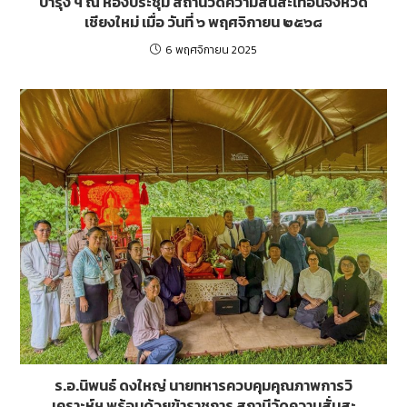
บำรุง ฯ ณ ห้องประชุม สถานีวัดความสั่นสะเทือนจังหวัด
เชียงใหม่ เมื่อ วันที่ ๖ พฤศจิกายน ๒๕๖๘
6 พฤศจิกายน 2025
ร.อ.นิพนธ์ ดงใหญ่ นายทหารควบคุมคุณภาพการวิ
เคราะห์ฯ พร้อมด้วยข้าราชการ สถานีวัดความสั่นสะ