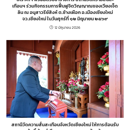
เทือนฯ ร่วมกิจกรรมการฟื้นฟูจิตวิญญาณของเวียงเจ็ด
ลิน ณ อนุสาวรีย์สิงห์ ต.ช้างเผือก อ.เมืองเชียงใหม่
จว.เชียงใหม่ ในวันศุกร์ที่ ๑๒ มิถุนายน ๒๕๖๙
12 มิถุนายน 2026
สถานีวัดความสั่นสะเทือนจังหวัดเชียงใหม่ ให้การต้อนรับ