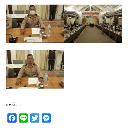
แชร์เลย :
Fa
Li
T
M
c
n
wi
e