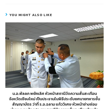
e
e
tt
ss
b
er
e
YOU MIGHT ALSO LIKE
o
n
o
g
k
er
น.อ.พัลลภ พยัคเลิศ หัวหน้าสถานีวัดความสั่นสะเทือน
จังหวัดเชียงใหม่ เป็นประธานในพิธีประดับยศนายทหารชั้น
สัญญาบัตร ว่าที่ ร.อ.ฉลาม แก้ววิเศษ หัวหน้าช่างซ่อม