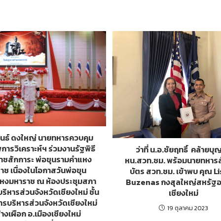
พนธ์ ดงใหญ่ นายทหารควบคุม
ารวิเคราะห์ฯ ร่วมงานรัฐพิธี
ว่าที่ น.อ.ชัยฤทธิ์ คล้ายบุ
าชสักการะ พ่อขุนรามคำแหง
หน.สวท.ชม. พร้อมนายทหา
าช เนื่องในโอกาสวันพ่อขุน
บัตร สวท.ชม. เข้าพบ คุณ Li
หงมหาราช ณ ห้องประชุมสภา
Buzenas กงสุลใหญ่สหรัฐอ
ริหารส่วนจังหวัดเชียงใหม่ ชั้น
เชียงใหม่
ารบริหารส่วนจังหวัดเชียงใหม่
19 ตุลาคม 2023
้างเผือก อ.เมืองเชียงใหม่