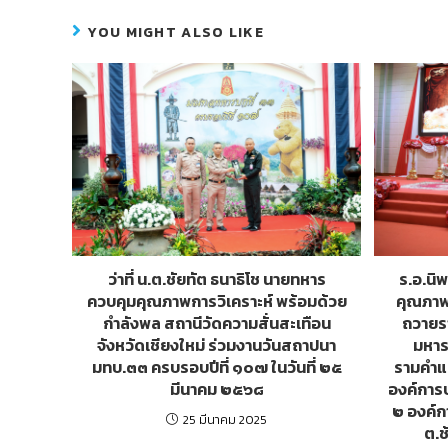
b
er
e
YOU MIGHT ALSO LIKE
o
n
o
g
k
er
ร.อ.นิ
ว่าที่ น.ต.ชัยทัต ธนาธิโช นายทหาร
คุณภาพก
ควบคุมคุณภาพการวิเคราะห์ พร้อมด้วย
ถวายร
กำลังพล สถานีวัดความสั่นสะเทือน
มหาร
จังหวัดเชียงใหม่ ร่วมงานวันสถาปนา
รามคำแ
มทบ.๓๓ ครบรอบปีที่ ๑๐๗ ในวันที่ ๒๕
องค์การบ
มีนาคม ๒๕๖๘
๒ องค์ก
25 มีนาคม 2025
ต.ช