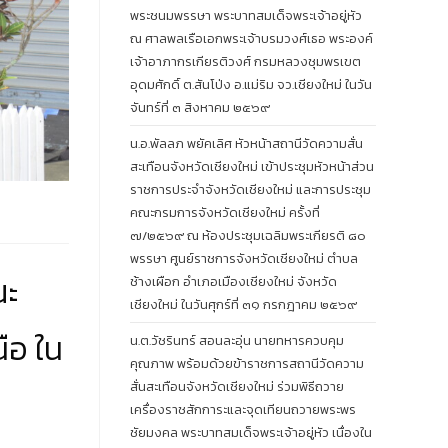
พระชนมพรรษา พระบาทสมเด็จพระเจ้าอยู่หัว
ณ ศาลพลเรือเอกพระเจ้าบรมวงศ์เธอ พระองค์
เจ้าอาภากรเกียรติวงศ์ กรมหลวงชุมพรเขต
อุดมศักดิ์ ต.สันโป่ง อ.แม่ริม จว.เชียงใหม่ ในวัน
จันทร์ที่ ๓ สิงหาคม ๒๕๖๙
น.อ.พัลลภ พยัคเลิศ หัวหน้าสถานีวัดความสั่น
สะเทือนจังหวัดเชียงใหม่ เข้าประชุมหัวหน้าส่วน
ราชการประจำจังหวัดเชียงใหม่ และการประชุม
คณะกรมการจังหวัดเชียงใหม่ ครั้งที่
๗/๒๕๖๙ ณ ห้องประชุมเฉลิมพระเกียรติ ๘๐
พรรษา ศูนย์ราชการจังหวัดเชียงใหม่ ตำบล
ณะ
ช้างเผือก อำเภอเมืองเชียงใหม่ จังหวัด
เชียงใหม่ ในวันศุกร์ที่ ๓๑ กรกฎาคม ๒๕๖๙
ือ ใน
น.ต.วัชรินทร์ สอนละอุ่น นายทหารควบคุม
คุณภาพ พร้อมด้วยข้าราชการสถานีวัดความ
สั่นสะเทือนจังหวัดเชียงใหม่ ร่วมพิธีถวาย
เครื่องราชสักการะและจุดเทียนถวายพระพร
ชัยมงคล พระบาทสมเด็จพระเจ้าอยู่หัว เนื่องใน