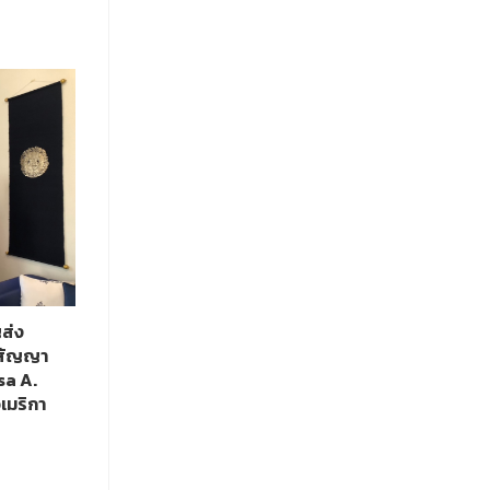
ญส่ง
รสัญญา
sa A.
เมริกา