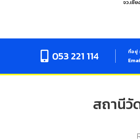
จว.เชีย
ที่อยู่
053 221 114
Ema
สถานีวั