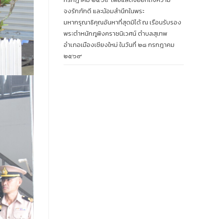
จงรักภักดี และน้อมสำนึกในพระ
มหากรุณาธิคุณอันหาที่สุดมิได้ ณ เรือนรับรอง
พระตำหนักภูพิงคราชนิเวศน์ ตำบลสุเทพ
อำเภอเมืองเชียงใหม่ ในวันที่ ๒๘ กรกฎาคม
๒๕๖๙