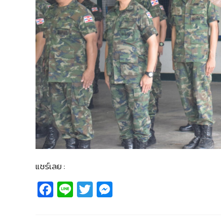
แชร์เลย :
Fa
Li
T
M
c
n
wi
e
e
e
tt
ss