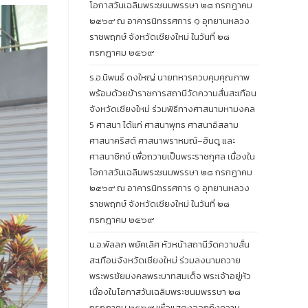
โอกาสวันเฉลิมพระชนมพรรษา ๒๘ กรกฎาคม
๒๕๖๙ ณ อาคารนิทรรศการ ๑ อุทยานหลวง
ราชพฤกษ์ จังหวัดเชียงใหม่ ในวันที่ ๒๘
กรกฎาคม ๒๕๖๙
ร.อ.นิพนธ์ ดงใหญ่ นายทหารควบคุมคุณภาพ
พร้อมด้วยข้าราชการสถานีวัดความสั่นสะเทือน
จังหวัดเชียงใหม่ ร่วมพิธีทางศาสนามหามงคล
5 ศาสนา ได้แก่ ศาสนาพุทธ ศาสนาอิสลาม
ศาสนาคริสต์ ศาสนาพราหมณ์–ฮินดู และ
ศาสนาซิกข์ เพื่อถวายเป็นพระราชกุศล เนื่องใน
โอกาสวันเฉลิมพระชนมพรรษา ๒๘ กรกฎาคม
๒๕๖๙ ณ อาคารนิทรรศการ ๑ อุทยานหลวง
ราชพฤกษ์ จังหวัดเชียงใหม่ ในวันที่ ๒๘
กรกฎาคม ๒๕๖๙
น.อ.พัลลภ พยัคเลิศ หัวหน้าสถานีวัดความสั่น
สะเทือนจังหวัดเชียงใหม่ ร่วมลงนามถวาย
พระพรชัยมงคลพระบาทสมเด็จ พระเจ้าอยู่หัว
เนื่องในโอกาสวันเฉลิมพระชนมพรรษา ๒๘
กรกฎาคม ๒๕๖๙ เพื่อแสดงออกถึงความ