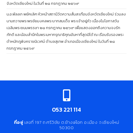
จังหวัดเชียงใหม่ ในวันที่ ๒๘ กรกฎาคม ๒๕๖๙
น.อ.พัลลภ พยัคเลิศ หัวหน้าสถานีวัดความสั่นสะเทือนจังหวัดเชียงใหม่ ร่วมลง
นามถวายพระพรชัยมงคลพระบาทสมเด็จ พระเจ้าอยู่หัว เนื่องในโอกาสวัน
เฉลิมพระชนมพรรษา ๒๘ กรกฎาคม ๒๕๖๙ เพื่อแสดงออกถึงความจงรัก
ภักดี และน้อมสำนึกในพระมหากรุณาธิคุณอันหาที่สุดมิได้ ณ เรือนรับรองพระ
ตำหนักภูพิงคราชนิเวศน์ ตำบลสุเทพ อำเภอเมืองเชียงใหม่ ในวันที่ ๒๘
กรกฎาคม ๒๕๖๙
053 221 114
ที่อยู่
เลขที่ 197 ถ.ศรีวิชัย ต.ช้างเผือก อ.เมือง จ.เชียงใหม่
50300