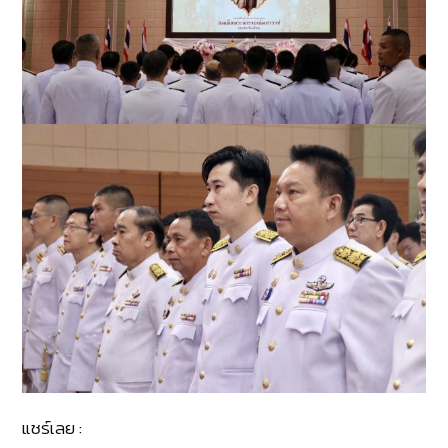
แชร์เลย :