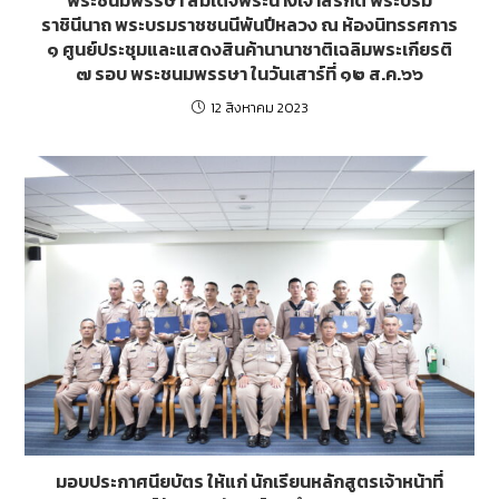
พระชนมพรรษา สมเด็จพระนางเจ้าสิริกิติ์ พระบรม
ราชินีนาถ พระบรมราชชนนีพันปีหลวง ณ ห้องนิทรรศการ
๑ ศูนย์ประชุมและแสดงสินค้านานาชาติเฉลิมพระเกียรติ
๗ รอบ พระชนมพรรษา ในวันเสาร์ที่ ๑๒ ส.ค.๖๖
12 สิงหาคม 2023
มอบประกาศนียบัตร ให้แก่ นักเรียนหลักสูตรเจ้าหน้าที่