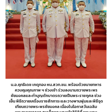
น.อ.ฤทธิเดช เกตุทอง หน.สวท.ชม. พร้อมด้วยนายทหาร
ควบคุมคุณภาพ ฯ ช่วงเช้า ร่วมลงนามถวายพระพร
ชัยมงคลและทำบุญตักบาตรถวายเป็นพระราชกุศล ช่วง
เย็น พิธีถวายเครื่องราชสักการะและวางพานพุ่มและพิธีจุด
เทียนถวายพระพรชัยมงคล เนื่องในโอกาสวันเฉลิม