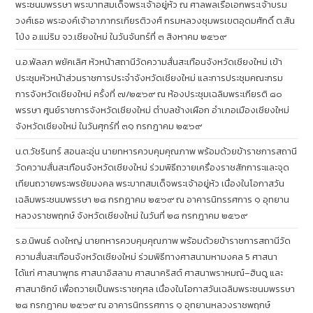
พระชนมพรรษา พระบาทสมเด็จพระเจ้าอยู่หัว ณ ศาลพลเรือเอกพระเจ้าบรม
วงศ์เธอ พระองค์เจ้าอาภากรเกียรติวงศ์ กรมหลวงชุมพรเขตอุดมศักดิ์ ต.สัน
โป่ง อ.แม่ริม จว.เชียงใหม่ ในวันจันทร์ที่ ๓ สิงหาคม ๒๕๖๙
น.อ.พัลลภ พยัคเลิศ หัวหน้าสถานีวัดความสั่นสะเทือนจังหวัดเชียงใหม่ เข้า
ประชุมหัวหน้าส่วนราชการประจำจังหวัดเชียงใหม่ และการประชุมคณะกรม
การจังหวัดเชียงใหม่ ครั้งที่ ๗/๒๕๖๙ ณ ห้องประชุมเฉลิมพระเกียรติ ๘๐
พรรษา ศูนย์ราชการจังหวัดเชียงใหม่ ตำบลช้างเผือก อำเภอเมืองเชียงใหม่
จังหวัดเชียงใหม่ ในวันศุกร์ที่ ๓๑ กรกฎาคม ๒๕๖๙
น.ต.วัชรินทร์ สอนละอุ่น นายทหารควบคุมคุณภาพ พร้อมด้วยข้าราชการสถานี
วัดความสั่นสะเทือนจังหวัดเชียงใหม่ ร่วมพิธีถวายเครื่องราชสักการะและจุด
เทียนถวายพระพรชัยมงคล พระบาทสมเด็จพระเจ้าอยู่หัว เนื่องในโอกาสวัน
เฉลิมพระชนมพรรษา ๒๘ กรกฎาคม ๒๕๖๙ ณ อาคารนิทรรศการ ๑ อุทยาน
หลวงราชพฤกษ์ จังหวัดเชียงใหม่ ในวันที่ ๒๘ กรกฎาคม ๒๕๖๙
ร.อ.นิพนธ์ ดงใหญ่ นายทหารควบคุมคุณภาพ พร้อมด้วยข้าราชการสถานีวัด
ความสั่นสะเทือนจังหวัดเชียงใหม่ ร่วมพิธีทางศาสนามหามงคล 5 ศาสนา
ได้แก่ ศาสนาพุทธ ศาสนาอิสลาม ศาสนาคริสต์ ศาสนาพราหมณ์–ฮินดู และ
ศาสนาซิกข์ เพื่อถวายเป็นพระราชกุศล เนื่องในโอกาสวันเฉลิมพระชนมพรรษา
๒๘ กรกฎาคม ๒๕๖๙ ณ อาคารนิทรรศการ ๑ อุทยานหลวงราชพฤกษ์