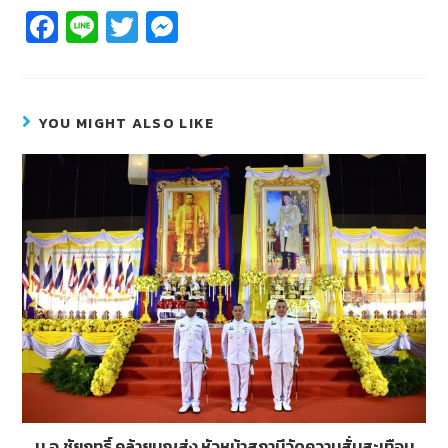
Fa
Li
T
M
c
n
wi
e
e
e
tt
ss
b
er
e
YOU MIGHT ALSO LIKE
o
n
o
g
k
er
น.อ.ชัยฤทธิ์ คล้ายบุญส่ง หัวหน้าสถานีวัดความสั่นสะเทือน