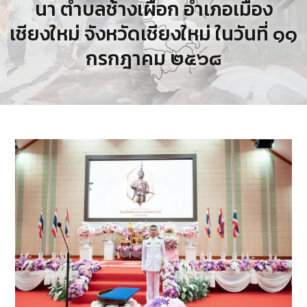
นา ตำบลช้างเผือก อำเภอเมือง
เชียงใหม่ จังหวัดเชียงใหม่ ในวันที่ ๑๑
กรกฎาคม ๒๕๖๘