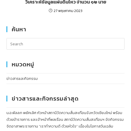
วิเคราะห์ข้อมูลแผ่นดินไหว จำนวน ๑๒ นาย
27 พฤษภาคม 2023
ค้นหา
หมวดหมู่
ข่าวสารและกิจกรรม
ข่าวสารและกิจกรรมล่าสุด
น.อ.พัลลภ พยัคเลิศ หัวหน้าสถานีวัดความสั่นสะเทือนจังหวัดเชียงใหม่ พร้อม
ด้วยข้าราชการ และเจ้าหน้าที่พลเรือน สถานีวัดความสั่นสะเทือนฯ จัดกิจกรรม
จิตอาสาพระราชทาน “เราทำความดี ด้วยหัวใจ” เนื่องในโอกาสวันเฉลิม