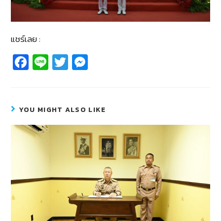
แชร์เลย :
Fa
Li
T
M
c
n
wi
e
e
e
tt
ss
b
er
e
YOU MIGHT ALSO LIKE
o
n
o
g
k
er