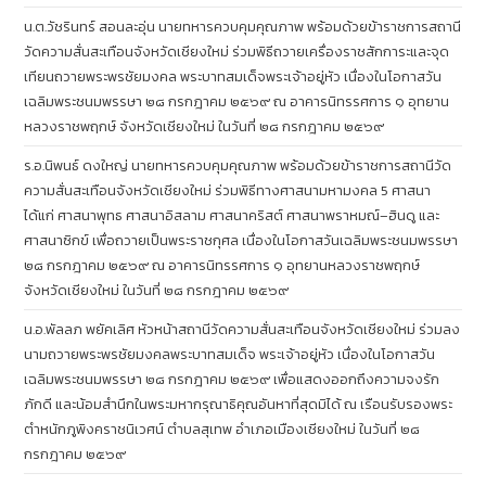
น.ต.วัชรินทร์ สอนละอุ่น นายทหารควบคุมคุณภาพ พร้อมด้วยข้าราชการสถานี
วัดความสั่นสะเทือนจังหวัดเชียงใหม่ ร่วมพิธีถวายเครื่องราชสักการะและจุด
เทียนถวายพระพรชัยมงคล พระบาทสมเด็จพระเจ้าอยู่หัว เนื่องในโอกาสวัน
เฉลิมพระชนมพรรษา ๒๘ กรกฎาคม ๒๕๖๙ ณ อาคารนิทรรศการ ๑ อุทยาน
หลวงราชพฤกษ์ จังหวัดเชียงใหม่ ในวันที่ ๒๘ กรกฎาคม ๒๕๖๙
ร.อ.นิพนธ์ ดงใหญ่ นายทหารควบคุมคุณภาพ พร้อมด้วยข้าราชการสถานีวัด
ความสั่นสะเทือนจังหวัดเชียงใหม่ ร่วมพิธีทางศาสนามหามงคล 5 ศาสนา
ได้แก่ ศาสนาพุทธ ศาสนาอิสลาม ศาสนาคริสต์ ศาสนาพราหมณ์–ฮินดู และ
ศาสนาซิกข์ เพื่อถวายเป็นพระราชกุศล เนื่องในโอกาสวันเฉลิมพระชนมพรรษา
๒๘ กรกฎาคม ๒๕๖๙ ณ อาคารนิทรรศการ ๑ อุทยานหลวงราชพฤกษ์
จังหวัดเชียงใหม่ ในวันที่ ๒๘ กรกฎาคม ๒๕๖๙
น.อ.พัลลภ พยัคเลิศ หัวหน้าสถานีวัดความสั่นสะเทือนจังหวัดเชียงใหม่ ร่วมลง
นามถวายพระพรชัยมงคลพระบาทสมเด็จ พระเจ้าอยู่หัว เนื่องในโอกาสวัน
เฉลิมพระชนมพรรษา ๒๘ กรกฎาคม ๒๕๖๙ เพื่อแสดงออกถึงความจงรัก
ภักดี และน้อมสำนึกในพระมหากรุณาธิคุณอันหาที่สุดมิได้ ณ เรือนรับรองพระ
ตำหนักภูพิงคราชนิเวศน์ ตำบลสุเทพ อำเภอเมืองเชียงใหม่ ในวันที่ ๒๘
กรกฎาคม ๒๕๖๙