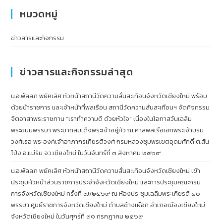
หมวดหมู่
ข่าวสารและกิจกรรม
ข่าวสารและกิจกรรมล่าสุด
น.อ.พัลลภ พยัคเลิศ หัวหน้าสถานีวัดความสั่นสะเทือนจังหวัดเชียงใหม่ พร้อม
ด้วยข้าราชการ และเจ้าหน้าที่พลเรือน สถานีวัดความสั่นสะเทือนฯ จัดกิจกรรม
จิตอาสาพระราชทาน “เราทำความดี ด้วยหัวใจ” เนื่องในโอกาสวันเฉลิม
พระชนมพรรษา พระบาทสมเด็จพระเจ้าอยู่หัว ณ ศาลพลเรือเอกพระเจ้าบรม
วงศ์เธอ พระองค์เจ้าอาภากรเกียรติวงศ์ กรมหลวงชุมพรเขตอุดมศักดิ์ ต.สัน
โป่ง อ.แม่ริม จว.เชียงใหม่ ในวันจันทร์ที่ ๓ สิงหาคม ๒๕๖๙
น.อ.พัลลภ พยัคเลิศ หัวหน้าสถานีวัดความสั่นสะเทือนจังหวัดเชียงใหม่ เข้า
ประชุมหัวหน้าส่วนราชการประจำจังหวัดเชียงใหม่ และการประชุมคณะกรม
การจังหวัดเชียงใหม่ ครั้งที่ ๗/๒๕๖๙ ณ ห้องประชุมเฉลิมพระเกียรติ ๘๐
พรรษา ศูนย์ราชการจังหวัดเชียงใหม่ ตำบลช้างเผือก อำเภอเมืองเชียงใหม่
จังหวัดเชียงใหม่ ในวันศุกร์ที่ ๓๑ กรกฎาคม ๒๕๖๙