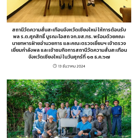
สถานีวัดความสั่นสะเทือนจังหวัดเชียงใหม่ ให้การต้อนรับ
พล ร.ต.ศุภสิทธิ์ บูรณะโอสถ จก.ขส.ทร. พร้อมด้วยคณะ
นายทหารฝ่ายอำนวยการ และคณะตรวจเยี่ยมฯ เข้าตรวจ
เยี่ยมกำลังพล และเข้าชมกิจการสถานีวัดความสั่นสะเทือน
จังหวัดเชียงใหม่ ในวันศุกร์ที่ ๑๓ ธ.ค.๖๗
13 ธันวาคม 2024