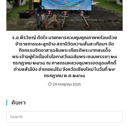
ร.อ.พีรวิชญ์ ตัดใจ นายทหารควบคุมคุณภาพพร้อมด้วย
ข้าราชการและลูกจ้าง สถานีวัดความสั่นสะเทือนฯ จัด
กิจกรรมจิตอาสาเฉลิมพระเกียรติพระบาทสมเด็จ
พระเจ้าอยู่หัวเนื่องในโอกาสวันเฉลิมพระชนมพรรษา ๒๘
กรกฎาคม ๒๕๖๘ ณ ศาลกรมหลวงชุมพรเขตอุดมศักดิ์
ตำบลสันโป่ง อำเภอแม่ริม จังหวัดเชียงใหม่ ในวันที่ ๒๙
กรกฎาคม พ.ศ.๒๕๖๘
29 กรกฎาคม 2025
ค้นหา