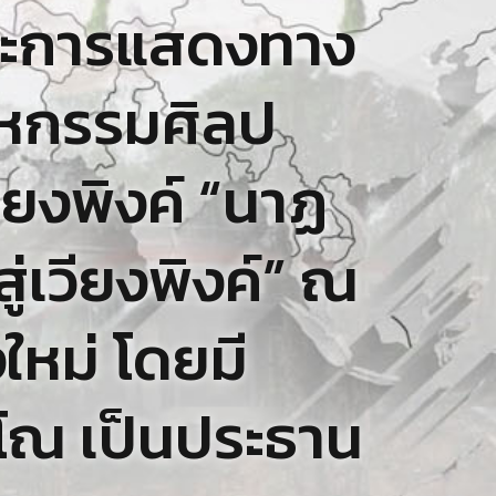
ละการแสดงทาง
มหกรรมศิลป
ียงพิงค์ “นาฏ
่เวียงพิงค์” ณ
หม่ โดยมี
ณโณ เป็นประธาน