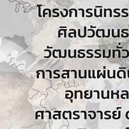
โครงการนิทร
ศิลปวัฒนธ
วัฒนธรรมทั่ว
การสานแผ่นดิน
อุทยานหล
ศาสตราจารย์ ด