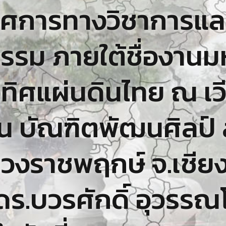
รศการทางวิชาการแ
รรม ภายใต้ชื่องาน
ทิศแผ่นดินไทย ณ เว
 บัณฑิตพัฒนศิลป์ สู
วงราชพฤกษ์ จ.เชียงใ
ร.บวรศักดิ์ อุวรร