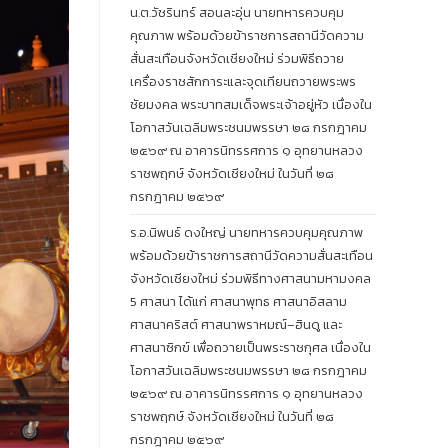
น.ต.วัชรินทร์ สอนละอุ่น นายทหารควบคุม
คุณภาพ พร้อมด้วยข้าราชการสถานีวัดความ
สั่นสะเทือนจังหวัดเชียงใหม่ ร่วมพิธีถวาย
เครื่องราชสักการะและจุดเทียนถวายพระพร
ชัยมงคล พระบาทสมเด็จพระเจ้าอยู่หัว เนื่องใน
โอกาสวันเฉลิมพระชนมพรรษา ๒๘ กรกฎาคม
๒๕๖๙ ณ อาคารนิทรรศการ ๑ อุทยานหลวง
ราชพฤกษ์ จังหวัดเชียงใหม่ ในวันที่ ๒๘
กรกฎาคม ๒๕๖๙
ร.อ.นิพนธ์ ดงใหญ่ นายทหารควบคุมคุณภาพ
พร้อมด้วยข้าราชการสถานีวัดความสั่นสะเทือน
จังหวัดเชียงใหม่ ร่วมพิธีทางศาสนามหามงคล
5 ศาสนา ได้แก่ ศาสนาพุทธ ศาสนาอิสลาม
ศาสนาคริสต์ ศาสนาพราหมณ์–ฮินดู และ
ศาสนาซิกข์ เพื่อถวายเป็นพระราชกุศล เนื่องใน
โอกาสวันเฉลิมพระชนมพรรษา ๒๘ กรกฎาคม
๒๕๖๙ ณ อาคารนิทรรศการ ๑ อุทยานหลวง
ราชพฤกษ์ จังหวัดเชียงใหม่ ในวันที่ ๒๘
กรกฎาคม ๒๕๖๙