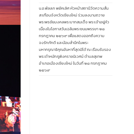
น.อ.พัลลภ พยัคเลิศ หัวหน้าสถานีวัดความสั่น
สะเทือนจังหวัดเชียงใหม่ ร่วมลงนามถวาย
พระพรชัยมงคลพระบาทสมเด็จ พระเจ้าอยู่หัว
เนื่องในโอกาสวันเฉลิมพระชนมพรรษา ๒๘
กรกฎาคม ๒๕๖๙ เพื่อแสดงออกถึงความ
จงรักภักดี และน้อมสำนึกในพระ
มหากรุณาธิคุณอันหาที่สุดมิได้ ณ เรือนรับรอง
พระตำหนักภูพิงคราชนิเวศน์ ตำบลสุเทพ
อำเภอเมืองเชียงใหม่ ในวันที่ ๒๘ กรกฎาคม
๒๕๖๙