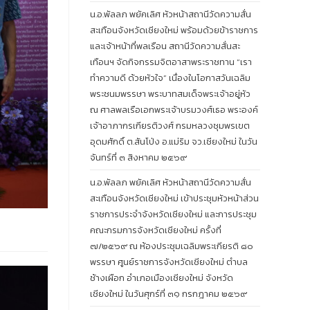
น.อ.พัลลภ พยัคเลิศ หัวหน้าสถานีวัดความสั่น
สะเทือนจังหวัดเชียงใหม่ พร้อมด้วยข้าราชการ
และเจ้าหน้าที่พลเรือน สถานีวัดความสั่นสะ
เทือนฯ จัดกิจกรรมจิตอาสาพระราชทาน “เรา
ทำความดี ด้วยหัวใจ” เนื่องในโอกาสวันเฉลิม
พระชนมพรรษา พระบาทสมเด็จพระเจ้าอยู่หัว
ณ ศาลพลเรือเอกพระเจ้าบรมวงศ์เธอ พระองค์
เจ้าอาภากรเกียรติวงศ์ กรมหลวงชุมพรเขต
อุดมศักดิ์ ต.สันโป่ง อ.แม่ริม จว.เชียงใหม่ ในวัน
จันทร์ที่ ๓ สิงหาคม ๒๕๖๙
น.อ.พัลลภ พยัคเลิศ หัวหน้าสถานีวัดความสั่น
สะเทือนจังหวัดเชียงใหม่ เข้าประชุมหัวหน้าส่วน
ราชการประจำจังหวัดเชียงใหม่ และการประชุม
คณะกรมการจังหวัดเชียงใหม่ ครั้งที่
๗/๒๕๖๙ ณ ห้องประชุมเฉลิมพระเกียรติ ๘๐
พรรษา ศูนย์ราชการจังหวัดเชียงใหม่ ตำบล
ช้างเผือก อำเภอเมืองเชียงใหม่ จังหวัด
เชียงใหม่ ในวันศุกร์ที่ ๓๑ กรกฎาคม ๒๕๖๙