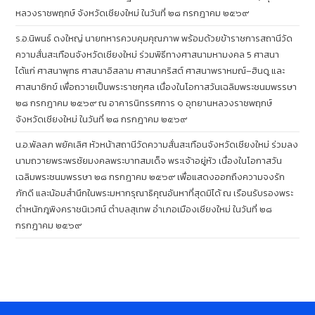
หลวงราชพฤกษ์ จังหวัดเชียงใหม่ ในวันที่ ๒๘ กรกฎาคม ๒๕๖๙
ร.อ.นิพนธ์ ดงใหญ่ นายทหารควบคุมคุณภาพ พร้อมด้วยข้าราชการสถานีวัด
ความสั่นสะเทือนจังหวัดเชียงใหม่ ร่วมพิธีทางศาสนามหามงคล 5 ศาสนา
ได้แก่ ศาสนาพุทธ ศาสนาอิสลาม ศาสนาคริสต์ ศาสนาพราหมณ์–ฮินดู และ
ศาสนาซิกข์ เพื่อถวายเป็นพระราชกุศล เนื่องในโอกาสวันเฉลิมพระชนมพรรษา
๒๘ กรกฎาคม ๒๕๖๙ ณ อาคารนิทรรศการ ๑ อุทยานหลวงราชพฤกษ์
จังหวัดเชียงใหม่ ในวันที่ ๒๘ กรกฎาคม ๒๕๖๙
น.อ.พัลลภ พยัคเลิศ หัวหน้าสถานีวัดความสั่นสะเทือนจังหวัดเชียงใหม่ ร่วมลง
นามถวายพระพรชัยมงคลพระบาทสมเด็จ พระเจ้าอยู่หัว เนื่องในโอกาสวัน
เฉลิมพระชนมพรรษา ๒๘ กรกฎาคม ๒๕๖๙ เพื่อแสดงออกถึงความจงรัก
ภักดี และน้อมสำนึกในพระมหากรุณาธิคุณอันหาที่สุดมิได้ ณ เรือนรับรองพระ
ตำหนักภูพิงคราชนิเวศน์ ตำบลสุเทพ อำเภอเมืองเชียงใหม่ ในวันที่ ๒๘
กรกฎาคม ๒๕๖๙