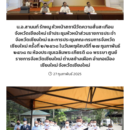
น.อ.สานนท์ รักหนู หัวหน้าสถานีวัดความสั่นสะเทือน
จังหวัดเชียงใหม่ เข้าประชุมหัวหน้าส่วนราชการประจำ
จังหวัดเชียงใหม่ และการประชุมคณะกรมการจังหวัด
เชียงใหม่ ครั้งที่ ๒/๒๕๖๘ ในวันพฤหัสบดีที่ ๒๗ กุมภาพันธ์
๒๕๖๘ ณ ห้องประชุมเฉลิมพระเกียรติ ๘๐ พรรษา ศูนย์
ราชการจังหวัดเชียงใหม่ ตำบลช้างเผือก อำเภอเมือง
เชียงใหม่ จังหวัดเชียงใหม่
27 กุมภาพันธ์ 2025