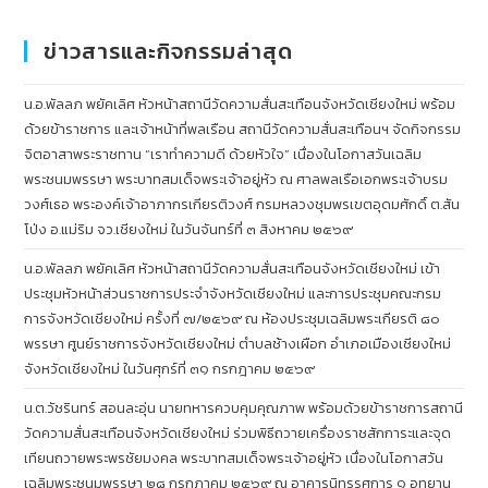
ข่าวสารและกิจกรรมล่าสุด
น.อ.พัลลภ พยัคเลิศ หัวหน้าสถานีวัดความสั่นสะเทือนจังหวัดเชียงใหม่ พร้อม
ด้วยข้าราชการ และเจ้าหน้าที่พลเรือน สถานีวัดความสั่นสะเทือนฯ จัดกิจกรรม
จิตอาสาพระราชทาน “เราทำความดี ด้วยหัวใจ” เนื่องในโอกาสวันเฉลิม
พระชนมพรรษา พระบาทสมเด็จพระเจ้าอยู่หัว ณ ศาลพลเรือเอกพระเจ้าบรม
วงศ์เธอ พระองค์เจ้าอาภากรเกียรติวงศ์ กรมหลวงชุมพรเขตอุดมศักดิ์ ต.สัน
โป่ง อ.แม่ริม จว.เชียงใหม่ ในวันจันทร์ที่ ๓ สิงหาคม ๒๕๖๙
น.อ.พัลลภ พยัคเลิศ หัวหน้าสถานีวัดความสั่นสะเทือนจังหวัดเชียงใหม่ เข้า
ประชุมหัวหน้าส่วนราชการประจำจังหวัดเชียงใหม่ และการประชุมคณะกรม
การจังหวัดเชียงใหม่ ครั้งที่ ๗/๒๕๖๙ ณ ห้องประชุมเฉลิมพระเกียรติ ๘๐
พรรษา ศูนย์ราชการจังหวัดเชียงใหม่ ตำบลช้างเผือก อำเภอเมืองเชียงใหม่
จังหวัดเชียงใหม่ ในวันศุกร์ที่ ๓๑ กรกฎาคม ๒๕๖๙
น.ต.วัชรินทร์ สอนละอุ่น นายทหารควบคุมคุณภาพ พร้อมด้วยข้าราชการสถานี
วัดความสั่นสะเทือนจังหวัดเชียงใหม่ ร่วมพิธีถวายเครื่องราชสักการะและจุด
เทียนถวายพระพรชัยมงคล พระบาทสมเด็จพระเจ้าอยู่หัว เนื่องในโอกาสวัน
เฉลิมพระชนมพรรษา ๒๘ กรกฎาคม ๒๕๖๙ ณ อาคารนิทรรศการ ๑ อุทยาน