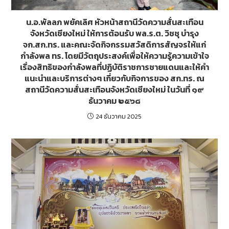
น.อ.พัลลภ พยัคเลิศ หัวหน้าสถานีวัดความสั่นสะเทือน
จังหวัดเชียงใหม่ ให้การต้อนรับ พล.ร.ต. วิชชุ บำรุง
จก.สก.ทร. และคณะจัดกิจกรรมสวัสดิการสัญจรให้แก่
กำลังพล ทร. โดยมีวัตถุประสงค์เพื่อให้ความรู้ความเข้าใจ
เรื่องสิทธิของกำลังพลที่ปฏิบัติราชการชายแดนและให้คำ
แนะนำและบริการต่างๆ เกี่ยวกับกิจการของ สก.ทร. ณ
สถานีวัดความสั่นสะเทือนจังหวัดเชียงใหม่ ในวันที่ ๑๙
ธันวาคม ๒๕๖๘
24 ธันวาคม 2025