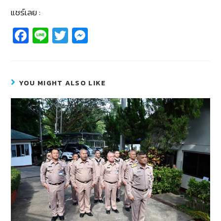
แชร์เลย :
Fa
Li
T
M
c
n
wi
e
e
e
tt
ss
b
er
e
YOU MIGHT ALSO LIKE
o
n
o
g
k
er