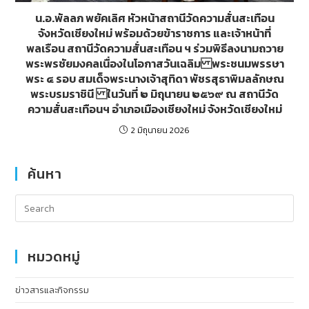
น.อ.พัลลภ พยัคเลิศ หัวหน้าสถานีวัดความสั่นสะเทือน
จังหวัดเชียงใหม่ พร้อมด้วยข้าราชการ และเจ้าหน้าที่
พลเรือน สถานีวัดความสั่นสะเทือน ฯ ร่วมพิธีลงนามถวาย
พระพรชัยมงคลเนื่องในโอกาสวันเฉลิม พระชนมพรรษา
พระ ๔ รอบ สมเด็จพระนางเจ้าสุทิดา พัชรสุธาพิมลลักษณ
พระบรมราชินี ในวันที่ ๒ มิถุนายน ๒๕๖๙ ณ สถานีวัด
ความสั่นสะเทือนฯ อำเภอเมืองเชียงใหม่ จังหวัดเชียงใหม่
2 มิถุนายน 2026
ค้นหา
หมวดหมู่
ข่าวสารและกิจกรรม