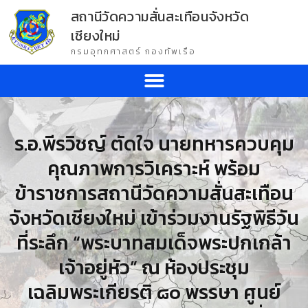
สถานีวัดความสั่นสะเทือนจังหวัด
เชียงใหม่
กรมอุทกศาสตร์ กองทัพเรือ
ร.อ.พีรวิชญ์ ตัดใจ นายทหารควบคุม
คุณภาพการวิเคราะห์ พร้อม
ข้าราชการสถานีวัดความสั่นสะเทือน
จังหวัดเชียงใหม่ เข้าร่วมงานรัฐพิธีวัน
ที่ระลึก “พระบาทสมเด็จพระปกเกล้า
เจ้าอยู่หัว” ณ ห้องประชุม
เฉลิมพระเกียรติ ๘๐ พรรษา ศูนย์