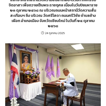
จิตอาสา เพื่อถวายเป็นพระราชกุศล เนื่องในวันปิยมหาราช
๒๓ ตุลาคม ๒๕๖๘ ณ บริเวณถนนหน้าสถานีวัดความสั่น
สะเทือนฯ ถึง บริเวณ วัดศรีโสดา ถนนศรีวิชัย ตำบลช้าง
เผือก อำเภอเมือง จังหวัดเชียงใหม่ ในวันที่ ๒๔ ตุลาคม
๒๕๖๘
24 ตุลาคม 2025