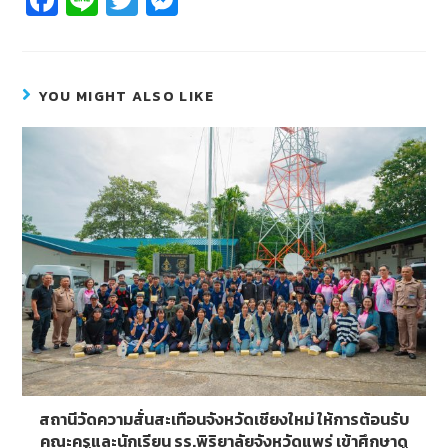
c
n
wi
e
e
e
tt
ss
b
er
e
YOU MIGHT ALSO LIKE
o
n
o
g
k
er
สถานีวัดความสั่นสะเทือนจังหวัดเชียงใหม่ ให้การต้อนรับ
คณะครูและนักเรียน รร.พิริยาลัยจังหวัดแพร่ เข้าศึกษาดู