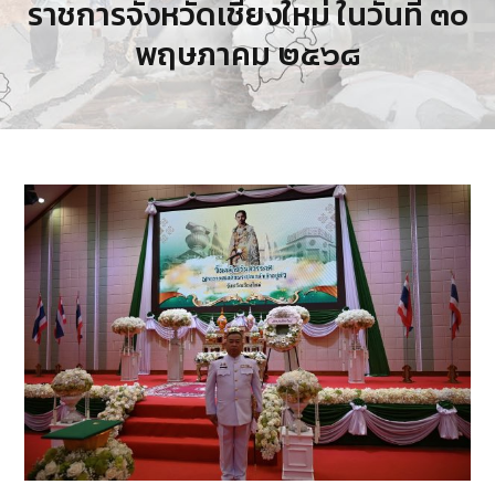
ราชการจังหวัดเชียงใหม่ ในวันที่ ๓๐
พฤษภาคม ๒๕๖๘