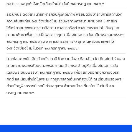
หลวงราชพฤกษ์ จังหวัดเชียงใหม่ ในวันที่ ๒๘ กรกฎาคม ๒๕๖๙
ร.อ.นิพนธ์ ดงใหญ่ นายทหารควบคุมคุณภาพ พร้อมด้วยข้าราชการสถานีวัด
ความสั่นสะเทือนจังหวัดเชียงใหม่ ร่วมพิธีทางศาสนามหามงคล 5 ศาสนา
ได้แก่ ศาสนาพุทธ ศาสนาอิสลาม ศาสนาคริสต์ ศาสนาพราหมณ์–ฮินดู และ
ศาสนาซิกข์ เพื่อถวายเป็นพระราชกุศล เนื่องในโอกาสวันเฉลิมพระชนมพรรษา
๒๘ กรกฎาคม ๒๕๖๙ ณ อาคารนิทรรศการ ๑ อุทยานหลวงราชพฤกษ์
จังหวัดเชียงใหม่ ในวันที่ ๒๘ กรกฎาคม ๒๕๖๙
น.อ.พัลลภ พยัคเลิศ หัวหน้าสถานีวัดความสั่นสะเทือนจังหวัดเชียงใหม่ ร่วมลง
นามถวายพระพรชัยมงคลพระบาทสมเด็จ พระเจ้าอยู่หัว เนื่องในโอกาสวัน
เฉลิมพระชนมพรรษา ๒๘ กรกฎาคม ๒๕๖๙ เพื่อแสดงออกถึงความจงรัก
ภักดี และน้อมสำนึกในพระมหากรุณาธิคุณอันหาที่สุดมิได้ ณ เรือนรับรองพระ
ตำหนักภูพิงคราชนิเวศน์ ตำบลสุเทพ อำเภอเมืองเชียงใหม่ ในวันที่ ๒๘
กรกฎาคม ๒๕๖๙