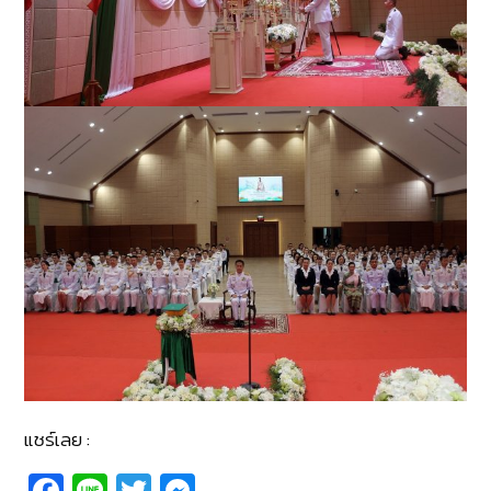
แชร์เลย :
Fa
Li
T
M