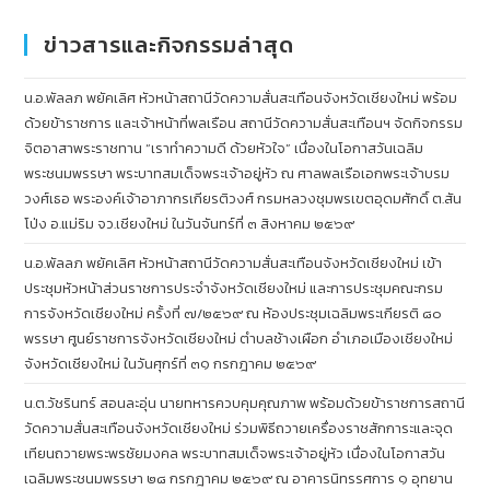
ข่าวสารและกิจกรรมล่าสุด
น.อ.พัลลภ พยัคเลิศ หัวหน้าสถานีวัดความสั่นสะเทือนจังหวัดเชียงใหม่ พร้อม
ด้วยข้าราชการ และเจ้าหน้าที่พลเรือน สถานีวัดความสั่นสะเทือนฯ จัดกิจกรรม
จิตอาสาพระราชทาน “เราทำความดี ด้วยหัวใจ” เนื่องในโอกาสวันเฉลิม
พระชนมพรรษา พระบาทสมเด็จพระเจ้าอยู่หัว ณ ศาลพลเรือเอกพระเจ้าบรม
วงศ์เธอ พระองค์เจ้าอาภากรเกียรติวงศ์ กรมหลวงชุมพรเขตอุดมศักดิ์ ต.สัน
โป่ง อ.แม่ริม จว.เชียงใหม่ ในวันจันทร์ที่ ๓ สิงหาคม ๒๕๖๙
น.อ.พัลลภ พยัคเลิศ หัวหน้าสถานีวัดความสั่นสะเทือนจังหวัดเชียงใหม่ เข้า
ประชุมหัวหน้าส่วนราชการประจำจังหวัดเชียงใหม่ และการประชุมคณะกรม
การจังหวัดเชียงใหม่ ครั้งที่ ๗/๒๕๖๙ ณ ห้องประชุมเฉลิมพระเกียรติ ๘๐
พรรษา ศูนย์ราชการจังหวัดเชียงใหม่ ตำบลช้างเผือก อำเภอเมืองเชียงใหม่
จังหวัดเชียงใหม่ ในวันศุกร์ที่ ๓๑ กรกฎาคม ๒๕๖๙
น.ต.วัชรินทร์ สอนละอุ่น นายทหารควบคุมคุณภาพ พร้อมด้วยข้าราชการสถานี
วัดความสั่นสะเทือนจังหวัดเชียงใหม่ ร่วมพิธีถวายเครื่องราชสักการะและจุด
เทียนถวายพระพรชัยมงคล พระบาทสมเด็จพระเจ้าอยู่หัว เนื่องในโอกาสวัน
เฉลิมพระชนมพรรษา ๒๘ กรกฎาคม ๒๕๖๙ ณ อาคารนิทรรศการ ๑ อุทยาน