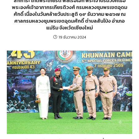
สักการะ เทิดพระเกียรติ พลเรือเอก พระเจ้าบรมวงศ์เธอ
พระองค์เจ้าอาภากรเกียรติวงศ์​ กรมหลวงชุมพรเขตอุดม
ศักดิ์ เนื่องในวันคล้ายวันประสูติ ๑๙ ธันวาคม ๒๕๖๗ ณ
ศาลกรมหลวงชุมพรเขตอุดมศักดิ์ ตำบลสันโป่ง อำเภอ
แม่ริม จังหวัดเชียงใหม่
19 ธันวาคม 2024