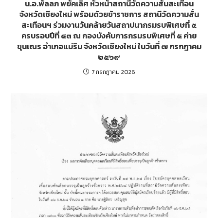
น.อ.พัลลภ พยัคเลิศ หัวหน้าสถานีวัดความสั่นสะเทือน
จังหวัดเชียงใหม่ พร้อมด้วยข้าราชการ สถานีวัดความสั่น
สะเทือนฯ ร่วมงานวันคล้ายวันสถาปนากรมรบพิเศษที่ ๕
ครบรอบปีที่ ๔๓ ณ กองบังคับการกรมรบพิเศษที่ ๕ ค่าย
ขุนเณร อำเภอแม่ริม จังหวัดเชียงใหม่ ในวันที่ ๗ กรกฎาคม
๒๕๖๙
7 กรกฎาคม 2026