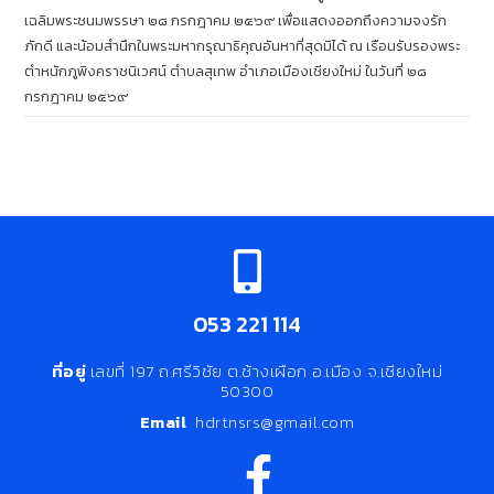
เฉลิมพระชนมพรรษา ๒๘ กรกฎาคม ๒๕๖๙ เพื่อแสดงออกถึงความจงรัก
ภักดี และน้อมสำนึกในพระมหากรุณาธิคุณอันหาที่สุดมิได้ ณ เรือนรับรองพระ
ตำหนักภูพิงคราชนิเวศน์ ตำบลสุเทพ อำเภอเมืองเชียงใหม่ ในวันที่ ๒๘
กรกฎาคม ๒๕๖๙
053 221 114
ที่อยู่
เลขที่ 197 ถ.ศรีวิชัย ต.ช้างเผือก อ.เมือง จ.เชียงใหม่
50300
Email
hdrtnsrs@gmail.com