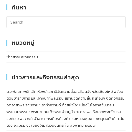
ค้นหา
หมวดหมู่
ข่าวสารและกิจกรรม
ข่าวสารและกิจกรรมล่าสุด
น.อ.พัลลภ พยัคเลิศ หัวหน้าสถานีวัดความสั่นสะเทือนจังหวัดเชียงใหม่ พร้อม
ด้วยข้าราชการ และเจ้าหน้าที่พลเรือน สถานีวัดความสั่นสะเทือนฯ จัดกิจกรรม
จิตอาสาพระราชทาน “เราทำความดี ด้วยหัวใจ” เนื่องในโอกาสวันเฉลิม
พระชนมพรรษา พระบาทสมเด็จพระเจ้าอยู่หัว ณ ศาลพลเรือเอกพระเจ้าบรม
วงศ์เธอ พระองค์เจ้าอาภากรเกียรติวงศ์ กรมหลวงชุมพรเขตอุดมศักดิ์ ต.สัน
โป่ง อ.แม่ริม จว.เชียงใหม่ ในวันจันทร์ที่ ๓ สิงหาคม ๒๕๖๙