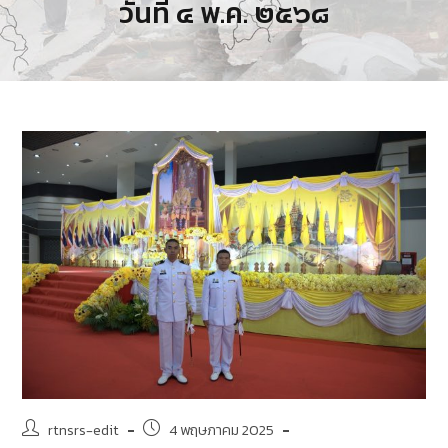
วันที่ ๔ พ.ค. ๒๕๖๘
rtnsrs-edit
4 พฤษภาคม 2025