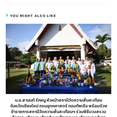
e
e
tt
ss
b
er
e
YOU MIGHT ALSO LIKE
o
n
o
g
k
er
น.อ.สานนท์ รักหนู หัวหน้าสถานีวัดความสั่นสะเทือน
จังหวัดเชียงใหม่ กรมอุทกศาสตร์ กองทัพเรือ พร้อมด้วย
ข้าราชการสถานีวัดความสั่นสะเทือนฯ ร่วมพิธีบวงสรวง