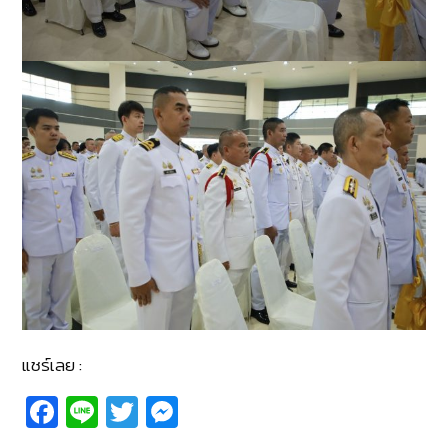
แชร์เลย :
Fa
Li
T
M
c
n
wi
e