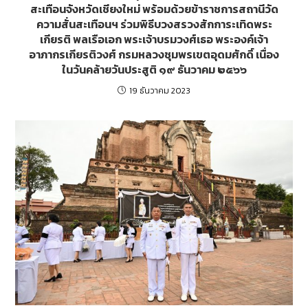
สะเทือนจังหวัดเชียงใหม่ พร้อมด้วยข้าราชการสถานีวัด
ความสั่นสะเทือนฯ ร่วมพิธีบวงสรวงสักการะเทิดพระ
เกียรติ พลเรือเอก พระเจ้าบรมวงศ์เธอ พระองค์เจ้า
อาภากรเกียรติวงศ์​ กรมหลวงชุมพรเขตอุดมศักดิ์ เนื่อง
ในวันคล้ายวันประสูติ ๑๙ ธันวาคม ๒๕๖๖
19 ธันวาคม 2023