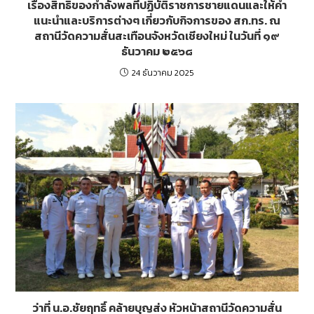
เรื่องสิทธิของกำลังพลที่ปฏิบัติราชการชายแดนและให้คำ
แนะนำและบริการต่างๆ เกี่ยวกับกิจการของ สก.ทร. ณ
สถานีวัดความสั่นสะเทือนจังหวัดเชียงใหม่ ในวันที่ ๑๙
ธันวาคม ๒๕๖๘
24 ธันวาคม 2025
ว่าที่ น.อ.ชัยฤทธิ์ คล้ายบุญส่ง หัวหน้าสถานีวัดความสั่น