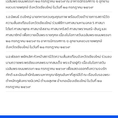
เฉลิมพระชนมพรรษา ๒๘ กรกฎาคม ๒๕๖๙ ณ อาคารนิทรรศการ ๑ อุทยาน
หลวงราชพฤกษ์ จังหวัดเชียงใหม่ ในวันที่ ๒๘ กรกฎาคม ๒๕๖๙
ร.อ.นิพนธ์ ดงใหญ่ นายทหารควบคุมคุณภาพ พร้อมด้วยข้าราชการสถานีวัด
ความสั่นสะเทือนจังหวัดเชียงใหม่ ร่วมพิธีทางศาสนามหามงคล 5 ศาสนา
ได้แก่ ศาสนาพุทธ ศาสนาอิสลาม ศาสนาคริสต์ ศาสนาพราหมณ์–ฮินดู และ
ศาสนาซิกข์ เพื่อถวายเป็นพระราชกุศล เนื่องในโอกาสวันเฉลิมพระชนมพรรษา
๒๘ กรกฎาคม ๒๕๖๙ ณ อาคารนิทรรศการ ๑ อุทยานหลวงราชพฤกษ์
จังหวัดเชียงใหม่ ในวันที่ ๒๘ กรกฎาคม ๒๕๖๙
น.อ.พัลลภ พยัคเลิศ หัวหน้าสถานีวัดความสั่นสะเทือนจังหวัดเชียงใหม่ ร่วมลง
นามถวายพระพรชัยมงคลพระบาทสมเด็จ พระเจ้าอยู่หัว เนื่องในโอกาสวัน
เฉลิมพระชนมพรรษา ๒๘ กรกฎาคม ๒๕๖๙ เพื่อแสดงออกถึงความจงรัก
ภักดี และน้อมสำนึกในพระมหากรุณาธิคุณอันหาที่สุดมิได้ ณ เรือนรับรองพระ
ตำหนักภูพิงคราชนิเวศน์ ตำบลสุเทพ อำเภอเมืองเชียงใหม่ ในวันที่ ๒๘
กรกฎาคม ๒๕๖๙