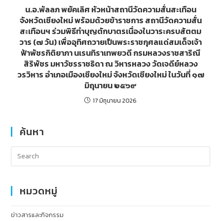
น.อ.พัลลภ พยัคเลิศ หัวหน้าสถานีวัดความสั่นสะเทือน
จังหวัดเชียงใหม่ พร้อมด้วยข้าราชการ สถานีวัดความสั่น
สะเทือนฯ ร่วมพิธีทำบุญตักบาตรเนื่องในวาระครบสัตตม
วาร (๗ วัน) เพื่ออุทิศถวายเป็นพระราชกุศลแด่สมเด็จเจ้า
ฟ้าพัชรกิติยาภา นเรนทิราเทพยวดี กรมหลวงราชสาริณี
สิริพัชร มหาวัชรราชธิดา ณ วิหารหลวง วัดเจดีย์หลวง
วรวิหาร อำเภอเมืองเชียงใหม่ จังหวัดเชียงใหม่ ในวันที่ ๑๗
มิถุนายน ๒๕๖๙
17 มิถุนายน 2026
ค้นหา
หมวดหมู่
ข่าวสารและกิจกรรม