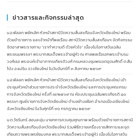
ข่าวสารและกิจกรรมล่าสุด
น.อ.พัลลภ พยัคเลิศ หัวหน้าสถานีวัดความสั่นสะเทือนจังหวัดเชียงใหม่ พร้อม
ด้วยข้าราชการ และเจ้าหน้าที่พลเรือน สถานีวัดความสั่นสะเทือนฯ จัดกิจกรรม
จิตอาสาพระราชทาน “เราทำความดี ด้วยหัวใจ” เนื่องในโอกาสวันเฉลิม
พระชนมพรรษา พระบาทสมเด็จพระเจ้าอยู่หัว ณ ศาลพลเรือเอกพระเจ้าบรม
วงศ์เธอ พระองค์เจ้าอาภากรเกียรติวงศ์ กรมหลวงชุมพรเขตอุดมศักดิ์ ต.สัน
โป่ง อ.แม่ริม จว.เชียงใหม่ ในวันจันทร์ที่ ๓ สิงหาคม ๒๕๖๙
น.อ.พัลลภ พยัคเลิศ หัวหน้าสถานีวัดความสั่นสะเทือนจังหวัดเชียงใหม่ เข้า
ประชุมหัวหน้าส่วนราชการประจำจังหวัดเชียงใหม่ และการประชุมคณะกรม
การจังหวัดเชียงใหม่ ครั้งที่ ๗/๒๕๖๙ ณ ห้องประชุมเฉลิมพระเกียรติ ๘๐
พรรษา ศูนย์ราชการจังหวัดเชียงใหม่ ตำบลช้างเผือก อำเภอเมืองเชียงใหม่
จังหวัดเชียงใหม่ ในวันศุกร์ที่ ๓๑ กรกฎาคม ๒๕๖๙
น.ต.วัชรินทร์ สอนละอุ่น นายทหารควบคุมคุณภาพ พร้อมด้วยข้าราชการสถานี
วัดความสั่นสะเทือนจังหวัดเชียงใหม่ ร่วมพิธีถวายเครื่องราชสักการะและจุด
เทียนถวายพระพรชัยมงคล พระบาทสมเด็จพระเจ้าอยู่หัว เนื่องในโอกาสวัน