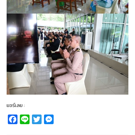
แชร์เลย :
Fa
Li
T
M
c
n
wi
e