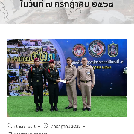
ในวันที่ ๗ กรกฎาคม ๒๕๖๘
rtnsrs-edit
7 กรกฎาคม 2025