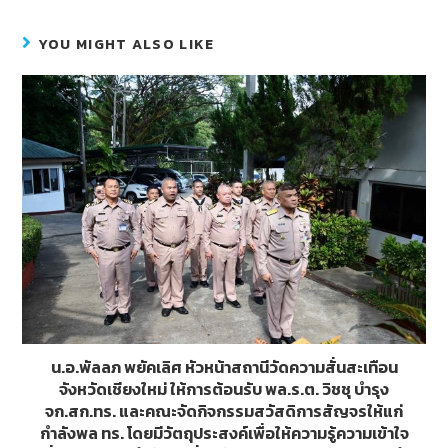
e
e
tt
ss
b
er
e
YOU MIGHT ALSO LIKE
o
n
o
g
k
er
น.อ.พัลลภ พยัคเลิศ หัวหน้าสถานีวัดความสั่นสะเทือน
จังหวัดเชียงใหม่ ให้การต้อนรับ พล.ร.ต. วิชชุ บำรุง
จก.สก.ทร. และคณะจัดกิจกรรมสวัสดิการสัญจรให้แก่
กำลังพล ทร. โดยมีวัตถุประสงค์เพื่อให้ความรู้ความเข้าใจ